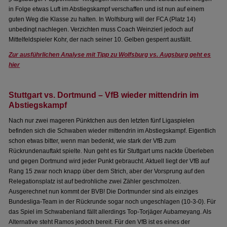
in Folge etwas Luft im Abstiegskampf verschaffen und ist nun auf einem
guten Weg die Klasse zu halten. In Wolfsburg will der FCA (Platz 14)
unbedingt nachlegen. Verzichten muss Coach Weinzierl jedoch auf
Mittelfeldspieler Kohr, der nach seiner 10. Gelben gesperrt ausfällt.
Zur ausführlichen Analyse mit Tipp zu Wolfsburg vs. Augsburg geht es
hier
Stuttgart vs. Dortmund – VfB wieder mittendrin im
Abstiegskampf
Nach nur zwei mageren Pünktchen aus den letzten fünf Ligaspielen
befinden sich die Schwaben wieder mittendrin im Abstiegskampf. Eigentlich
schon etwas bitter, wenn man bedenkt, wie stark der VfB zum
Rückrundenauftakt spielte. Nun geht es für Stuttgart ums nackte Überleben
und gegen Dortmund wird jeder Punkt gebraucht. Aktuell liegt der VfB auf
Rang 15 zwar noch knapp über dem Strich, aber der Vorsprung auf den
Relegationsplatz ist auf bedrohliche zwei Zähler geschmolzen.
Ausgerechnet nun kommt der BVB! Die Dortmunder sind als einziges
Bundesliga-Team in der Rückrunde sogar noch ungeschlagen (10-3-0). Für
das Spiel im Schwabenland fällt allerdings Top-Torjäger Aubameyang. Als
Alternative steht Ramos jedoch bereit. Für den VfB ist es eines der