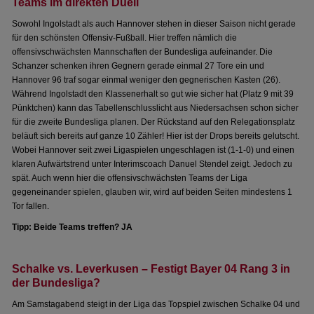
Teams im direkten Duell
Sowohl Ingolstadt als auch Hannover stehen in dieser Saison nicht gerade
für den schönsten Offensiv-Fußball. Hier treffen nämlich die
offensivschwächsten Mannschaften der Bundesliga aufeinander. Die
Schanzer schenken ihren Gegnern gerade einmal 27 Tore ein und
Hannover 96 traf sogar einmal weniger den gegnerischen Kasten (26).
Während Ingolstadt den Klassenerhalt so gut wie sicher hat (Platz 9 mit 39
Pünktchen) kann das Tabellenschlusslicht aus Niedersachsen schon sicher
für die zweite Bundesliga planen. Der Rückstand auf den Relegationsplatz
beläuft sich bereits auf ganze 10 Zähler! Hier ist der Drops bereits gelutscht.
Wobei Hannover seit zwei Ligaspielen ungeschlagen ist (1-1-0) und einen
klaren Aufwärtstrend unter Interimscoach Danuel Stendel zeigt. Jedoch zu
spät. Auch wenn hier die offensivschwächsten Teams der Liga
gegeneinander spielen, glauben wir, wird auf beiden Seiten mindestens 1
Tor fallen.
Tipp: Beide Teams treffen? JA
Schalke vs. Leverkusen – Festigt Bayer 04 Rang 3 in
der Bundesliga?
Am Samstagabend steigt in der Liga das Topspiel zwischen Schalke 04 und