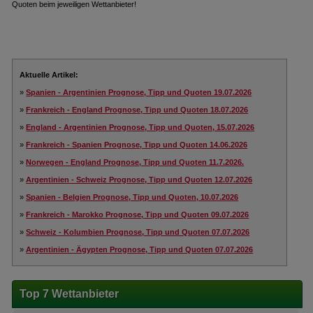
Quoten beim jeweiligen Wettanbieter!
Aktuelle Artikel:
»
Spanien - Argentinien Prognose, Tipp und Quoten 19.07.2026
»
Frankreich - England Prognose, Tipp und Quoten 18.07.2026
»
England - Argentinien Prognose, Tipp und Quoten, 15.07.2026
»
Frankreich - Spanien Prognose, Tipp und Quoten 14.06.2026
»
Norwegen - England Prognose, Tipp und Quoten 11.7.2026.
»
Argentinien - Schweiz Prognose, Tipp und Quoten 12.07.2026
»
Spanien - Belgien Prognose, Tipp und Quoten, 10.07.2026
»
Frankreich - Marokko Prognose, Tipp und Quoten 09.07.2026
»
Schweiz - Kolumbien Prognose, Tipp und Quoten 07.07.2026
»
Argentinien - Ägypten Prognose, Tipp und Quoten 07.07.2026
Top 7 Wettanbieter