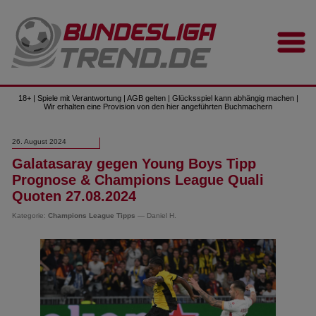
18+ | Spiele mit Verantwortung | AGB gelten | Glücksspiel kann abhängig machen |
Wir erhalten eine Provision von den hier angeführten Buchmachern
26. August 2024
Galatasaray gegen Young Boys Tipp
Prognose & Champions League Quali
Quoten 27.08.2024
Kategorie:
Champions League Tipps
— Daniel H.