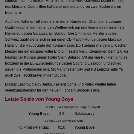
offensiv noch harmloser. Mit 3 Treffern ist Silvere Ganvoula bester Knipser
des Meisters. Cedric Itten traf 1-mal und die anderen zwei Buden waren
Eigentore.
Auch die Rahmen-Elf stieg erst in der 3. Runde der Champions-League-
Qualifikation in den laufenden Wettbewerb ein und feierte direkt einen 3:2
Heimsieg gegen Galatasaray Istanbul. Der 17-malige Meister aus der
Schweiz qualifizierte sich in nur einer CL-Playoff-Runde gegen Maccabi
Haifa für die Hauptrunde der Königsklasse. Dort gelang wie dem türkischen
Meister nur ein einziger voller Erfolg in sechs Vorrundenpartien beim 2:0 vor
heimischer Kulisse gegen Roter Stern Belgrad. Mit nur vier Punkten ging es
trotzdem in die EL-Zwischenrunde gegen Sporting Lissabon und schied
gegen die Portugiesen aus. Mit Manchester City und RB Leipzig hatte YB
auch zwei Hochkaräter in der Gruppe.
Lukasz Lakomy, Saidy Janko, Facient Conte und Patric Pfeiffer fallen
verletzungsbedingt für den heißen Fight am Bosporus aus.
Letzte Spiele von Young Boys
21.08.2024
Champions League Playoff
Young Boys
3:2
Galatasaray
17.08.2024
Schweizer Cup
FC Printse-Nendaz
0:10
Young Boys