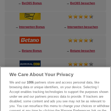
→
Bet365 Bonus
→
Bet365 besuchen
→
Interwetten Bonus
→
Interwetten besuchen
→
Betano Bonus
→
Betano besuchen
We Care About Your Privacy
→
AdmiralBet Bonus
→
AdmiralBet besuchen
We and our
1006
partners store and access personal data, like
browsing data or unique identifiers, on your device. Selecting I
Accept enables tracking technologies to support the purposes shown
under we and our partners process data to provide. If trackers are
→
Bwin Bonus
→
Bwin besuchen
disabled, some content and ads you see may not be as relevant to
you. You can resurface this menu to change your choices or withdraw
consent at any time by clicking the Manage Preferences link on the