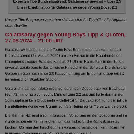
Experten Tipp Bundesligatrend: Galatasaray gewinnt + Über 2,5
Unser Ergebnistipp für Galatasaray gegen Young Boys: 2:1
Unsere Tipp Prognosen verstehen sich als eine Art Tipphilfe. Alle Angaben
ohne Gewähr.
Galatasaray gegen Young Boys Tipp & Quoten,
27.08.2024 – 21:00 Uhr
Galatasaray Istanbul und die Young Boys Bern spielen am kommenden
Dienstagabend (27. August 2024) um den Einzug in die Hauptrunde der
Champions League. Was die Fans ab 21 Uhr im Rams-Park in der Türkei
erwartet, zeigte bereits das torreiche Hinspiel in der Schweiz. Die Schwarz-
Gelben siegten nach einer 2:0 Pausenführung am Ende nur knapp mit 3:2
im heimischen Wankdorf Stadion.
Gala glich nach dem Seitenwechsel durch den Doppelpack von Batshuayi
(66., 72.) innerhalb von sechs Minuten zum 2:2 aus und hatte dann in der
Schlussphase kein Glück mehr – Gelb-Rot für Bardakci (84.) und der fällige
Handelfmeter wurde von Ugrinic zum 3:2 Heimsieg für YB verwandelt (86.).
Die Rahmen-Elf reist also mit knappem Vorsprung an den Bosporus und ihr
würde schon ein Remis reichen, um das Ticket für die Königsklasse zu
buchen. Ob man den hauchdünnen Vorsprung verteidigen kann, lösen wir
in unserer Galatasaray vs. Young Boys Prognose auf.