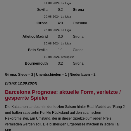
01.09.2024
La Liga
Sevilla
0:2
Girona
29.08.2024
La Liga
Girona
4:0
Osasuna
25.08.2024
La Liga
Atletico Madrid
3:0
Girona
15.08.2024
La Liga
Betis Sevilla
1:1
Girona
10.08.2024
Testspiele
Bournemouth
3:2
Girona
Girona: Siege – 2 | Unentschieden – 1 | Niederlagen – 2
(Stand: 12.09.2024)
Barcelona Prognose: aktuelle Form, verletzte /
gesperrte Spieler
Die Katalanen landeten in der letzten Saison hinter Real Madrid auf Rang 2
und hatten satte zehn Punkte Rückstand auf den spanischen
Rekordmeister. Ein Umstand, der in dieser Spielzeit um jeden Preis
vermieden werden soll. Die bisherigen Ergebnisse machen in jedem Fall
Mut.