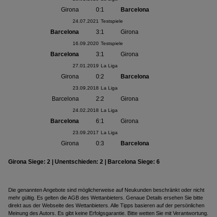
Girona
0:1
Barcelona
24.07.2021
Testspiele
Barcelona
3:1
Girona
16.09.2020
Testspiele
Barcelona
3:1
Girona
27.01.2019
La Liga
Girona
0:2
Barcelona
23.09.2018
La Liga
Barcelona
2:2
Girona
24.02.2018
La Liga
Barcelona
6:1
Girona
23.09.2017
La Liga
Girona
0:3
Barcelona
Girona Siege: 2 | Unentschieden: 2 | Barcelona Siege: 6
Die genannten Angebote sind möglicherweise auf Neukunden beschränkt oder nicht
mehr gültig. Es gelten die AGB des Wettanbieters. Genaue Details ersehen Sie bitte
direkt aus der Webseite des Wettanbieters. Alle Tipps basieren auf der persönlichen
Meinung des Autors. Es gibt keine Erfolgsgarantie. Bitte wetten Sie mit Verantwortung.