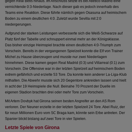
gegen Real Betis hinaus. Im Anschluss setzte es bei Atlético Madrid eine
vernichtende 0:3-Niederlage. Nach dieser gab es jedoch innerhalb des
Teams eine Reaktion. Diese führte nämlich gegen Osasuna auf heimischem
Boden zu einem deutlichen 4:0. Zuletzt wurde Sevilla mit 2:0
niedergerungen.
Aufgrund der starken Leistungen verbesserte sich die Weiß-Schwarze auf
Platz fünf der Tabelle und schnuppert einmal mehr an der Königsklasse.
Das bisher einzige Heimspiel brachte einen deutlichen 4:0-Triumph zum
Vorschein. Bereits in der vergangenen Spielzeit konnte die Elf von Trainer
Míchel zu Hause überzeugen und musste nur zwei Niederlagen
hinnehmen. Diese kamen gegen Real Madrid (0:3) und Villarreal (0:1) zum
Vorschein. Die Offensive war in der letzten Spielzeit auf heimischem Boden
extrem gefährlich und erzielte 53 Tore. Da konnte kein anderer La-Liga-Klub
mithalten. Die Abwehr musste sich 20 Gegentore ankreiden lassen und hielt
in acht der 19 Heimspiele die Null. Beinahe 70 Prozent der Duelle im
eigenen Stadion brachten drei oder mehr Tore zum Vorschein.
Mit Artem Dovbyk hat Girona seinen besten Angreifer an den AS Rom
verloren. Der Neuner erzielte in der letzten Spielzeit 24 Tore. Abel Ruiz, der
für neun Millionen Euro vom SC Braga kam, könnte sein Erbe antreten. Der
Spanier blickt bislang auf zwei Tore in vier Spielen.
Letzte Spiele von Girona