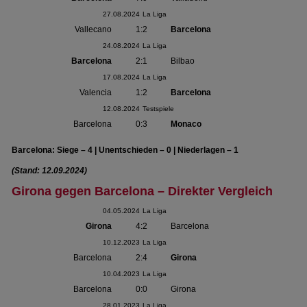
27.08.2024
La Liga
Vallecano
1:2
Barcelona
24.08.2024
La Liga
Barcelona
2:1
Bilbao
17.08.2024
La Liga
Valencia
1:2
Barcelona
12.08.2024
Testspiele
Barcelona
0:3
Monaco
Barcelona: Siege – 4 | Unentschieden – 0 | Niederlagen – 1
(Stand: 12.09.2024)
Girona gegen Barcelona – Direkter Vergleich
04.05.2024
La Liga
Girona
4:2
Barcelona
10.12.2023
La Liga
Barcelona
2:4
Girona
10.04.2023
La Liga
Barcelona
0:0
Girona
28.01.2023
La Liga