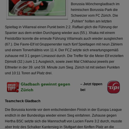
Borussia Mönchengladbach im
heimischen Borussia-Park die
Schweizer vom FC Zürich. Die
„Fohlen“ holten am letzten
Spieltag in Villarreal einen Punkt beim 2:2. Raffael glich die Führung der
Spanier aus dem ersten Durchgang wieder aus (55.). Xhaka mit einem
Freistoßtor konnte die erneute Führung Villarreals auch wieder ausgleichen
(67.). Die Favre-Elf ist Gruppenerster nach fünf Spieltagen mit neun Zählern
und einem Torverhältnis von 11:4. Der FCZ setzte sich erwartungsgemäß
zuhause mit 3:1 gegen Limassol durch. Die Treffer für die Meier-Elf erzielten
Djimsiti (32.) zum 1:1 Ausgleich, sowie zwei Mal Chikhaoui jeweils per
Elfmeter in der 39. und 59. Minute zum Sieg. Zürich ist mit sieben Punkten
und 10:11 Toren auf Platz drei.
Gladbach gewinnt gegen
– Jetzt tippen
Zürich
bei
Teamcheck Gladbach
Die Borussia konnte vor dem entscheidenden Finish in der Europa League
endlich in der Bundesliga wieder einen Sieg einfahren. Zuhause gegen
Hertha BSC setzte sich die Mannschaft von Lucien Favre 3:2 durch, musste
aber trotz des Schalker Kantersieg in Stuttgart den fünften Platz an die