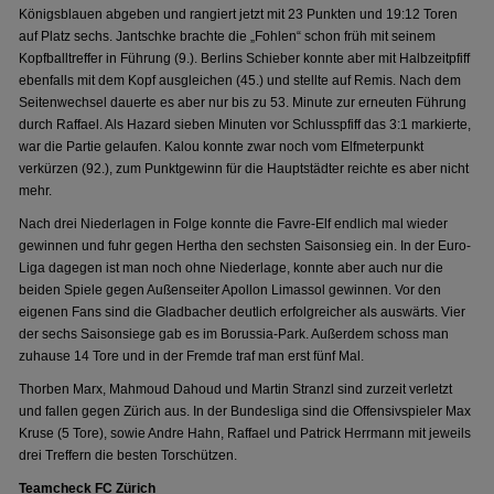
Königsblauen abgeben und rangiert jetzt mit 23 Punkten und 19:12 Toren
auf Platz sechs. Jantschke brachte die „Fohlen“ schon früh mit seinem
Kopfballtreffer in Führung (9.). Berlins Schieber konnte aber mit Halbzeitpfiff
ebenfalls mit dem Kopf ausgleichen (45.) und stellte auf Remis. Nach dem
Seitenwechsel dauerte es aber nur bis zu 53. Minute zur erneuten Führung
durch Raffael. Als Hazard sieben Minuten vor Schlusspfiff das 3:1 markierte,
war die Partie gelaufen. Kalou konnte zwar noch vom Elfmeterpunkt
verkürzen (92.), zum Punktgewinn für die Hauptstädter reichte es aber nicht
mehr.
Nach drei Niederlagen in Folge konnte die Favre-Elf endlich mal wieder
gewinnen und fuhr gegen Hertha den sechsten Saisonsieg ein. In der Euro-
Liga dagegen ist man noch ohne Niederlage, konnte aber auch nur die
beiden Spiele gegen Außenseiter Apollon Limassol gewinnen. Vor den
eigenen Fans sind die Gladbacher deutlich erfolgreicher als auswärts. Vier
der sechs Saisonsiege gab es im Borussia-Park. Außerdem schoss man
zuhause 14 Tore und in der Fremde traf man erst fünf Mal.
Thorben Marx, Mahmoud Dahoud und Martin Stranzl sind zurzeit verletzt
und fallen gegen Zürich aus. In der Bundesliga sind die Offensivspieler Max
Kruse (5 Tore), sowie Andre Hahn, Raffael und Patrick Herrmann mit jeweils
drei Treffern die besten Torschützen.
Teamcheck FC Zürich