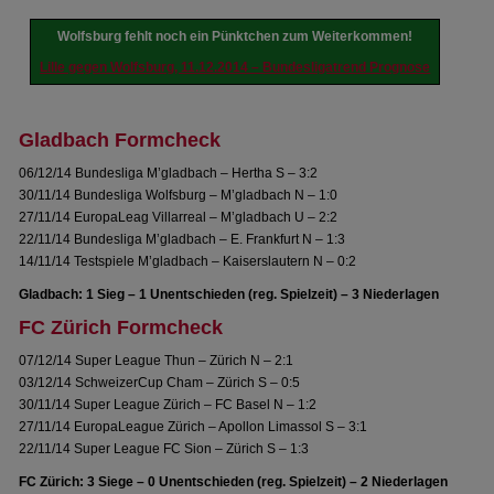
Wolfsburg fehlt noch ein Pünktchen zum Weiterkommen!
Lille gegen Wolfsburg, 11.12.2014 – Bundesligatrend Prognose
Gladbach Formcheck
06/12/14 Bundesliga M’gladbach – Hertha S – 3:2
30/11/14 Bundesliga Wolfsburg – M’gladbach N – 1:0
27/11/14 EuropaLeag Villarreal – M’gladbach U – 2:2
22/11/14 Bundesliga M’gladbach – E. Frankfurt N – 1:3
14/11/14 Testspiele M’gladbach – Kaiserslautern N – 0:2
Gladbach: 1 Sieg – 1 Unentschieden (reg. Spielzeit) – 3 Niederlagen
FC Zürich Formcheck
07/12/14 Super League Thun – Zürich N – 2:1
03/12/14 SchweizerCup Cham – Zürich S – 0:5
30/11/14 Super League Zürich – FC Basel N – 1:2
27/11/14 EuropaLeague Zürich – Apollon Limassol S – 3:1
22/11/14 Super League FC Sion – Zürich S – 1:3
FC Zürich: 3 Siege – 0 Unentschieden (reg. Spielzeit) – 2 Niederlagen