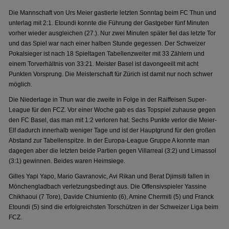
Die Mannschaft von Urs Meier gastierte letzten Sonntag beim FC Thun und
unterlag mit 2:1. Etoundi konnte die Führung der Gastgeber fünf Minuten
vorher wieder ausgleichen (27.). Nur zwei Minuten später fiel das letzte Tor
und das Spiel war nach einer halben Stunde gegessen. Der Schweizer
Pokalsieger ist nach 18 Spieltagen Tabellenzweiter mit 33 Zählern und
einem Torverhältnis von 33:21. Meister Basel ist davongeeilt mit acht
Punkten Vorsprung. Die Meisterschaft für Zürich ist damit nur noch schwer
möglich.
Die Niederlage in Thun war die zweite in Folge in der Raiffeisen Super-
League für den FCZ. Vor einer Woche gab es das Topspiel zuhause gegen
den FC Basel, das man mit 1:2 verloren hat. Sechs Punkte verlor die Meier-
Elf dadurch innerhalb weniger Tage und ist der Hauptgrund für den großen
Abstand zur Tabellenspitze. In der Europa-League Gruppe A konnte man
dagegen aber die letzten beide Partien gegen Villarreal (3:2) und Limassol
(3:1) gewinnen. Beides waren Heimsiege.
Gilles Yapi Yapo, Mario Gavranovic, Avi Rikan und Berat Djimsiti fallen in
Mönchengladbach verletzungsbedingt aus. Die Offensivspieler Yassine
Chikhaoui (7 Tore), Davide Chiumiento (6), Amine Chermiti (5) und Franck
Etoundi (5) sind die erfolgreichsten Torschützen in der Schweizer Liga beim
FCZ.