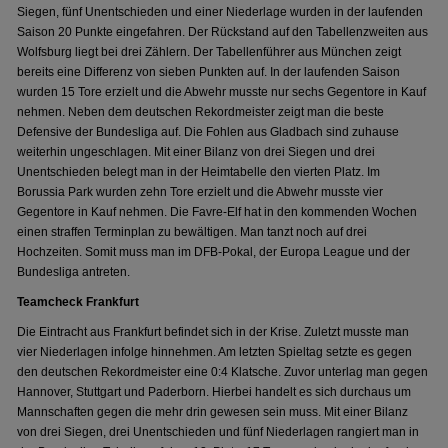
Siegen, fünf Unentschieden und einer Niederlage wurden in der laufenden
Saison 20 Punkte eingefahren. Der Rückstand auf den Tabellenzweiten aus
Wolfsburg liegt bei drei Zählern. Der Tabellenführer aus München zeigt
bereits eine Differenz von sieben Punkten auf. In der laufenden Saison
wurden 15 Tore erzielt und die Abwehr musste nur sechs Gegentore in Kauf
nehmen. Neben dem deutschen Rekordmeister zeigt man die beste
Defensive der Bundesliga auf. Die Fohlen aus Gladbach sind zuhause
weiterhin ungeschlagen. Mit einer Bilanz von drei Siegen und drei
Unentschieden belegt man in der Heimtabelle den vierten Platz. Im
Borussia Park wurden zehn Tore erzielt und die Abwehr musste vier
Gegentore in Kauf nehmen. Die Favre-Elf hat in den kommenden Wochen
einen straffen Terminplan zu bewältigen. Man tanzt noch auf drei
Hochzeiten. Somit muss man im DFB-Pokal, der Europa League und der
Bundesliga antreten.
Teamcheck Frankfurt
Die Eintracht aus Frankfurt befindet sich in der Krise. Zuletzt musste man
vier Niederlagen infolge hinnehmen. Am letzten Spieltag setzte es gegen
den deutschen Rekordmeister eine 0:4 Klatsche. Zuvor unterlag man gegen
Hannover, Stuttgart und Paderborn. Hierbei handelt es sich durchaus um
Mannschaften gegen die mehr drin gewesen sein muss. Mit einer Bilanz
von drei Siegen, drei Unentschieden und fünf Niederlagen rangiert man in