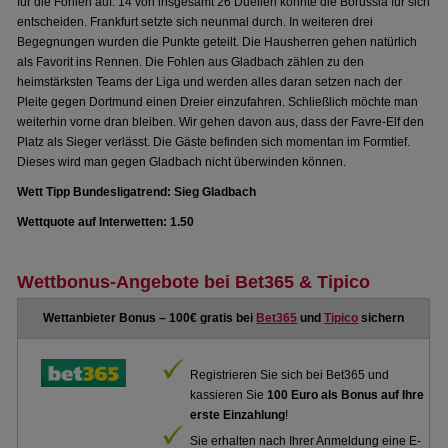
für die Fohlen auf. 14 von insgesamt 26 Duellen konnte die Borussia für sich
entscheiden. Frankfurt setzte sich neunmal durch. In weiteren drei
Begegnungen wurden die Punkte geteilt. Die Hausherren gehen natürlich
als Favorit ins Rennen. Die Fohlen aus Gladbach zählen zu den
heimstärksten Teams der Liga und werden alles daran setzen nach der
Pleite gegen Dortmund einen Dreier einzufahren. Schließlich möchte man
weiterhin vorne dran bleiben. Wir gehen davon aus, dass der Favre-Elf den
Platz als Sieger verlässt. Die Gäste befinden sich momentan im Formtief.
Dieses wird man gegen Gladbach nicht überwinden können.
Wett Tipp Bundesligatrend: Sieg Gladbach
Wettquote auf Interwetten: 1.50
Wettbonus-Angebote bei Bet365 & Tipico
Wettanbieter Bonus – 100€ gratis bei
Bet365
und
Tipico
sichern
Registrieren Sie sich bei Bet365 und
kassieren Sie
100 Euro als Bonus auf Ihre
erste Einzahlung
!
Sie erhalten nach Ihrer Anmeldung eine E-