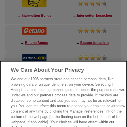
→
Interwetten Bonus
→
Interwetten besuchen
→
Betano Bonus
→
Betano besuchen
We Care About Your Privacy
→
AdmiralBet Bonus
→
AdmiralBet besuchen
We and our
1008
partners store and access personal data, like
browsing data or unique identifiers, on your device. Selecting I
Accept enables tracking technologies to support the purposes shown
under we and our partners process data to provide. If trackers are
→
Bwin Bonus
→
Bwin besuchen
disabled, some content and ads you see may not be as relevant to
you. You can resurface this menu to change your choices or withdraw
consent at any time by clicking the Manage Preferences link on the
bottom of the webpage [or the floating icon on the bottom-left of the
webpage, if applicable]. Your choices will have effect within our