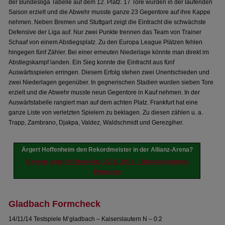
der Bundesliga Tabelle auf dem 12. Platz. 17 Tore wurden in der laufenden
Saison erzielt und die Abwehr musste ganze 23 Gegentore auf ihre Kappe
nehmen. Neben Bremen und Stuttgart zeigt die Eintracht die schwächste
Defensive der Liga auf. Nur zwei Punkte trennen das Team von Trainer
Schaaf von einem Abstiegsplatz. Zu den Europa League Plätzen fehlen
hingegen fünf Zähler. Bei einer erneuten Niederlage könnte man direkt im
Abstiegskampf landen. Ein Sieg konnte die Eintracht aus fünf
Auswärtsspielen erringen. Diesem Erfolg stehen zwei Unentschieden und
zwei Niederlagen gegenüber. In gegnerischen Stadien wurden sieben Tore
erzielt und die Abwehr musste neun Gegentore in Kauf nehmen. In der
Auswärtstabelle rangiert man auf dem achten Platz. Frankfurt hat eine
ganze Liste von verletzten Spielern zu beklagen. Zu diesen zählen u. a.
Trapp, Zambrano, Djakpa, Valdez, Waldschmidt und Gerezgiher.
Ärgert Hoffenheim den Rekordmeister in der Allianz-Arena?
Bayern gegen Hoffenheim, 22.11.2014 – Bundesligatrend
Prognose
Gladbach Formcheck
14/11/14 Testspiele M’gladbach – Kaiserslautern N – 0:2