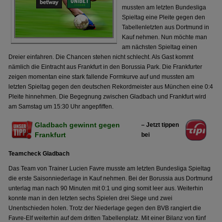
mussten am letzten Bundesliga
Spieltag eine Pleite gegen den
Tabellenletzten aus Dortmund in
Kauf nehmen. Nun möchte man
am nächsten Spieltag einen
Dreier einfahren. Die Chancen stehen nicht schlecht. Als Gast kommt
nämlich die Eintracht aus Frankfurt in den Borussia Park. Die Frankfurter
zeigen momentan eine stark fallende Formkurve auf und mussten am
letzten Spieltag gegen den deutschen Rekordmeister aus München eine 0:4
Pleite hinnehmen. Die Begegnung zwischen Gladbach und Frankfurt wird
am Samstag um 15:30 Uhr angepfiffen.
Gladbach gewinnt gegen
– Jetzt tippen
Frankfurt
bei
Teamcheck Gladbach
Das Team von Trainer Lucien Favre musste am letzten Bundesliga Spieltag
die erste Saisonniederlage in Kauf nehmen. Bei der Borussia aus Dortmund
unterlag man nach 90 Minuten mit 0:1 und ging somit leer aus. Weiterhin
konnte man in den letzten sechs Spielen drei Siege und zwei
Unentschieden holen. Trotz der Niederlage gegen den BVB rangiert die
Favre-Elf weiterhin auf dem dritten Tabellenplatz. Mit einer Bilanz von fünf