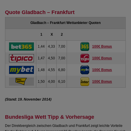
Quote Gladbach – Frankfurt
Gladbach – Frankfurt Wettanbieter Quoten
1
X
2
1,44
4,33
7,00
100€ Bonus
1,47
4,50
7,00
100€ Bonus
1,48
4,55
6,80
100€ Bonus
1,50
4,00
6,10
100€ Bonus
(Stand: 19. November 2014)
Bundesliga Wett Tipp & Vorhersage
Der Direktvergleich zwischen Gladbach und Frankfurt zeigt leichte Vorteile