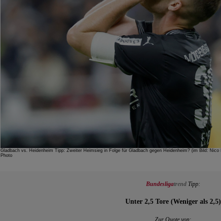
Gladbach vs. Heidenheim Tipp: Zweiter Heimsieg in Folge für Gladbach gegen Heidenheim? (im Bild: Nico
Photo
Bundesliga
trend
Tipp:
Unter 2,5 Tore (Weniger als 2,5)
Zur Quote von: