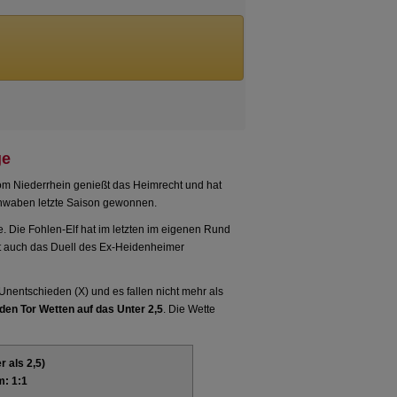
ge
om Niederrhein genießt das Heimrecht und hat
chwaben letzte Saison gewonnen.
se. Die Fohlen-Elf hat im letzten im eigenen Rund
st auch das Duell des Ex-Heidenheimer
Unentschieden (X) und es fallen nicht mehr als
den Tor Wetten auf das Unter 2,5
. Die Wette
 als 2,5)
m: 1:1