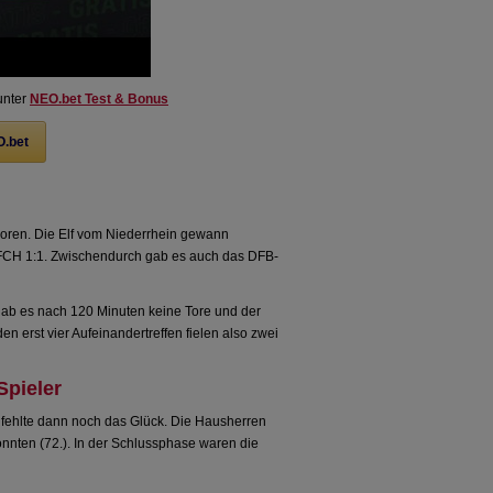
unter
NEO.bet Test & Bonus
O.bet
oren. Die Elf vom Niederrhein gewann
 FCH 1:1. Zwischendurch gab es auch das DFB-
gab es nach 120 Minuten keine Tore und der
den erst vier Aufeinandertreffen fielen also zwei
Spieler
 fehlte dann noch das Glück. Die Hausherren
onnten (72.). In der Schlussphase waren die