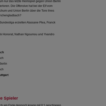
aum nur das letzte Heimspiel gegen Union Berlin
erloren. Die Offensive hat bei der Elf vom
ochum und Union Berlin über die Tore ihres
 Mönchengladbach?
r Bundesliga erzielten Alassane Plea, Franck
nck Honorat, Nathan Ngoumou und Yvandro
ach
ach
Berlin
ach
uttgart
e Spieler
ich am Ende dennoch knapp mit 0:1 geschlagen