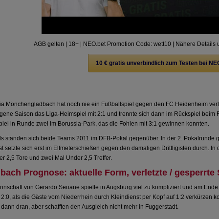
AGB gelten | 18+ | NEO.bet Promotion Code: wett10 | Nähere Details 
10 € gratis unverbindlich zum Testen bei NE
ia Mönchengladbach hat noch nie ein Fußballspiel gegen den FC Heidenheim verl
gene Saison das Liga-Heimspiel mit 2:1 und trennte sich dann im Rückspiel beim
piel in Runde zwei im Borussia-Park, das die Fohlen mit 3:1 gewinnen konnten.
ls standen sich beide Teams 2011 im DFB-Pokal gegenüber. In der 2. Pokalrunde 
ist setzte sich erst im Elfmeterschießen gegen den damaligen Drittligisten durch. In 
r 2,5 Tore und zwei Mal Under 2,5 Treffer.
bach Prognose: aktuelle Form, verletzte / gesperrte 
nnschaft von Gerardo Seoane spielte in Augsburg viel zu kompliziert und am Ende
 2:0, als die Gäste vom Niederrhein durch Kleindienst per Kopf auf 1:2 verkürzen k
dann dran, aber schafften den Ausgleich nicht mehr in Fuggerstadt.