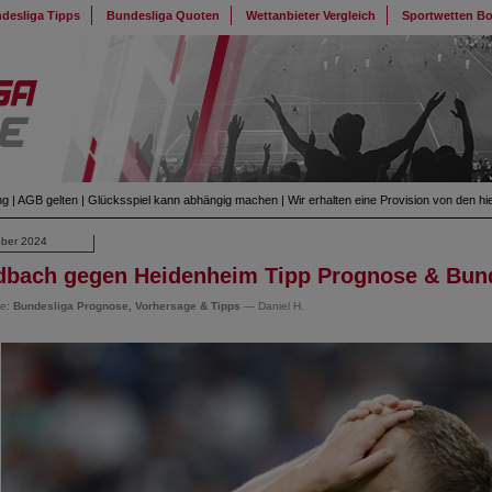
desliga Tipps
Bundesliga Quoten
Wettanbieter Vergleich
Sportwetten B
ung | AGB gelten | Glücksspiel kann abhängig machen | Wir erhalten eine Provision von den 
ober 2024
dbach gegen Heidenheim Tipp Prognose & Bund
ie:
Bundesliga Prognose, Vorhersage & Tipps
— Daniel H.