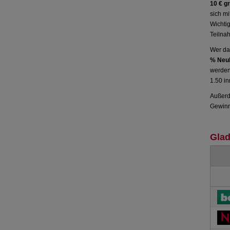
10 € g
sich m
Wichti
Teilna
Wer da
% Neuk
werden
1.50 in
Außerd
Gewinn
Glad