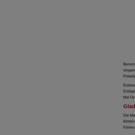
Boruss
vergan
Pokals
Erstma
Erstlig
Mal Ove
Glad
Die Ma
führten
Fohlen 