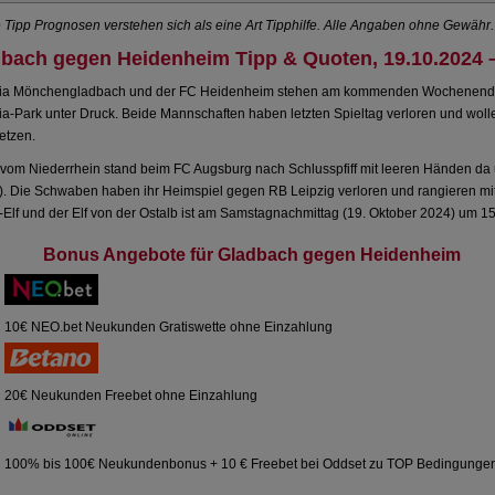
 Tipp Prognosen verstehen sich als eine Art Tipphilfe. Alle Angaben ohne Gewähr.
bach gegen Heidenheim Tipp & Quoten, 19.10.2024 –
ia Mönchengladbach und der FC Heidenheim stehen am kommenden Wochenende a
ia-Park unter Druck. Beide Mannschaften haben letzten Spieltag verloren und woll
etzen.
 vom Niederrhein stand beim FC Augsburg nach Schlusspfiff mit leeren Händen da un
). Die Schwaben haben ihr Heimspiel gegen RB Leipzig verloren und rangieren mit 
-Elf und der Elf von der Ostalb ist am Samstagnachmittag (19. Oktober 2024) um 15
Bonus Angebote für Gladbach gegen Heidenheim
10€ NEO.bet Neukunden Gratiswette ohne Einzahlung
20€ Neukunden Freebet ohne Einzahlung
100% bis 100€ Neukundenbonus + 10 € Freebet bei Oddset zu TOP Bedingunge