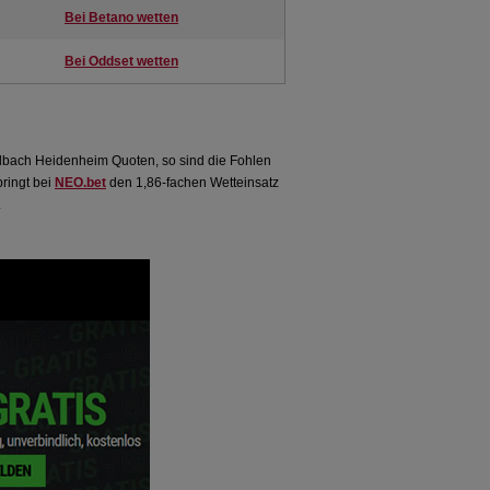
Bei Betano wetten
Bei Oddset wetten
ladbach Heidenheim Quoten, so sind die Fohlen
bringt bei
NEO.bet
den 1,86-fachen Wetteinsatz
.