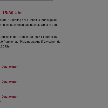
 15:30 Uhr
m 7. Spieltag der Fußball-Bundesliga im
en nicht auch noch das nächste Spiel in den
d fiel in der Tabelle auf Platz 14 zurück (6
9 Punkten auf Platz neun. Anpfiff zwischen der
:30 Uhr.
Jetzt wetten
Jetzt wetten
Jetzt wetten
n