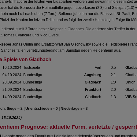
ane-Elf hat drei der letzten vier Ligapartien verloren und gewann in diesem Zeitr
Zuvor hat die Borussia die Heimauftritte gegen Leverkusen (2:3) und Stuttgart (1:3) v
hein noch Luft nach oben (7 Tore). Seltener jubelten nur die Fans von St. Pauli, B
Platzt der Knoten im letzten Drittel und es folgt der zweite Heimsieg in Folge für
indienst ist mit 3 Toren bester Knipser in Gladbach. Die anderen vier Treffer in de
t, Tomas Cvancara und Nico Elvedi.
eeper Jonas Omlin und Ersatztorwart Jan Olschowsky sowie die Feldspieler Fra
 Sanches fallen verletzungsbedingt am Samstag gegen Heidenheim aus.
te Spiele von Gladbach
10.10.2024
Testspiele
Verl
0:5
Gladb
04.10.2024
Bundesliga
Augsburg
2:1
Gladb
28.09.2024
Bundesliga
Gladbach
1:0
Union 
21.09.2024
Bundesliga
Frankfurt
2:0
Gladb
14.09.2024
Bundesliga
Gladbach
1:3
VfB St
ch: Siege – 2 | Unentschieden – 0 | Niederlagen – 3
: 15.10.2024)
enheim Prognose: aktuelle Form, verletzte / gesperrt
H konnte gegen den Favorit aus Leipzig lange defensiv überzeugen und musste s