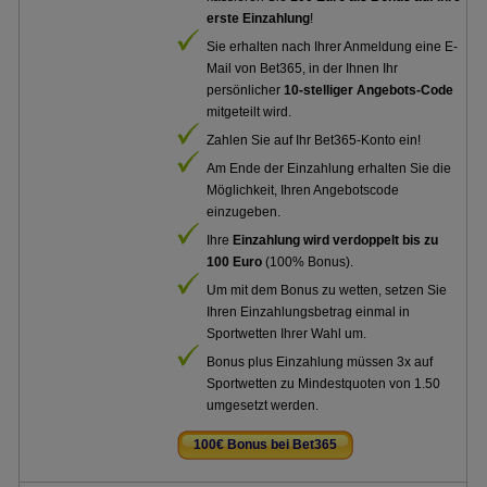
erste Einzahlung
!
Sie erhalten nach Ihrer Anmeldung eine E-
Mail von Bet365, in der Ihnen Ihr
persönlicher
10-stelliger Angebots-Code
mitgeteilt wird.
Zahlen Sie auf Ihr Bet365-Konto ein!
Am Ende der Einzahlung erhalten Sie die
Möglichkeit, Ihren Angebotscode
einzugeben.
Ihre
Einzahlung wird verdoppelt bis zu
100 Euro
(100% Bonus).
Um mit dem Bonus zu wetten, setzen Sie
Ihren Einzahlungsbetrag einmal in
Sportwetten Ihrer Wahl um.
Bonus plus Einzahlung müssen 3x auf
Sportwetten zu Mindestquoten von 1.50
umgesetzt werden.
100€ Bonus bei Bet365
.