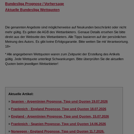
Bundesliga Prognose / Vorhersage
Aktuelle Bundesliga Wettquoten
Die genannten Angebote sind möglicherweise auf Neukunden beschränkt oder nicht
mehr gültig. Es gelten die AGB des Wettanbieters. Genaue Details ersehen Sie bitte
direkt aus der Webseite des Wettanbieters. Alle Tipps basieren auf der persönlichen
Meinung des Autors. Es gibt keine Erfolgsgarantie. Bitte wetten Sie mit Verantwortung.
18+
* Alle angegebenen Wettquoten waren zum Zeitpunkt der Erstellung des Artikels
gültig. Jede Wettquote unterliegt Schwankungen. Bitte überprüfen Sie die aktuellen
Quoten beim jeweiligen Wettanbieter!
Aktuelle Artikel:
»
Spanien - Argentinien Prognose, Tipp und Quoten 19.07.2026
»
Frankreich - England Prognose, Tipp und Quoten 18.07.2026
»
England - Argentinien Prognose, Tipp und Quoten, 15.07.2026
»
Frankreich - Spanien Prognose, Tipp und Quoten 14.06.2026
»
Norwegen - England Prognose, Tipp und Quoten 11.7.2026.