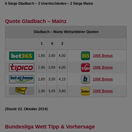
6 Siege Gladbach – 3 Unentschieden – 2 Siege Mainz
Quote Gladbach – Mainz
Gladbach – Mainz Wettanbieter Quoten
1
X
2
1,85
3,60
4,00
100€ Bonus
1,90
3,60
4,00
100€ Bonus
1,85
3,55
4,15
100€ Bonus
1,90
3,45
3,80
100€ Bonus
(Stand: 01. Oktober 2014)
Bundesliga Wett Tipp & Vorhersage