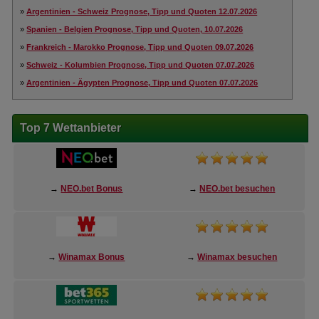
»
Argentinien - Schweiz Prognose, Tipp und Quoten 12.07.2026
»
Spanien - Belgien Prognose, Tipp und Quoten, 10.07.2026
»
Frankreich - Marokko Prognose, Tipp und Quoten 09.07.2026
»
Schweiz - Kolumbien Prognose, Tipp und Quoten 07.07.2026
»
Argentinien - Ägypten Prognose, Tipp und Quoten 07.07.2026
Top 7 Wettanbieter
→
NEO.bet Bonus
→
NEO.bet besuchen
→
Winamax Bonus
→
Winamax besuchen