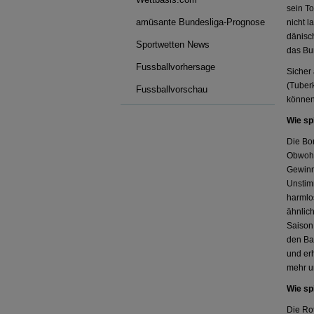
sein To
amüsante Bundesliga-Prognose
nicht 
dänisch
Sportwetten News
das Bun
Fussballvorhersage
Sicher 
(Tuber
Fussballvorschau
können
Wie sp
Die Bo
Obwohl 
Gewinne
Unstimm
harmlo
ähnlich
Saison
den Ba
und erh
mehr un
Wie sp
Die Ro