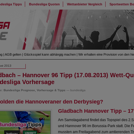
desliga Tipps
Bundesliga Quoten
Wettanbieter Vergleich
Sportwetten B
ung | AGB gelten | Glücksspiel kann abhängig machen | Wir erhalten eine Provision von den 
ust 2013
dbach – Hannover 96 Tipp (17.08.2013) Wett-Qu
desliga Vorhersage
ie:
Bundesliga Prognose, Vorhersage & Tipps
— bundesliga
olden die Hannoveraner den Derbysieg?
Gladbach Hannover Tipp – 17
Am Samstagabend findet das Topspiel des 2.
und Hannover 96 im Borussia-Park statt. Die 
mussten am Freitagabend zum amtierenden Tr