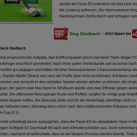
spielte die Favre-Elf ordentlich mit und kann tr
die Leistung aufbauen. Die Hannoveraner hinge
Niedersachsen-Derby durch und schlugen somi
Sieg Gladbach
– Jetzt tippen bei
heck Gladbach
hst anspruchsvolle Aufgabe, das Eröffnungsspiel gleich mal beim Triple-Sieger FC
Niederlage beachtlich gemeistert. Nach einer guten Viertelstunde sah es schon nac
 hielten gut dagegen und hätten mit einer konsequenteren Chancenverwertung et
 Kapitän Martin Stranzl war nach der Partie aber nicht unzufrieden. Auf diese Lei
ommen und versucht in den nächsten Spielen wieder abrufen zu können. Als Unglü
uez, der gleich zwei Mal Hand im Strafraum spielte und zwei Elfmeter gegen seine
achte. Die offensiven Neuzugänge Kruse und Raffael, sorgten für einige gute Angr
ere Gegner hoffen. Die Borussia sollte sich für die Niederlage allerdings nicht zu
an mithalten kann, überwog dann schon nach dem enttäuschenden Pokalaus und d
m-Cup (5:1).
 nicht unbedingt davon auszugehen, dass die Favre-Elf ein akzeptables Spiel in M
egen Drittligist SV Darmstadt 98 nach dem Elfmeterschießen aus. Doch scheinbar 
chten, nachdem er befürchtete, dass es ein längere Prozess werden könnte. Trotz d