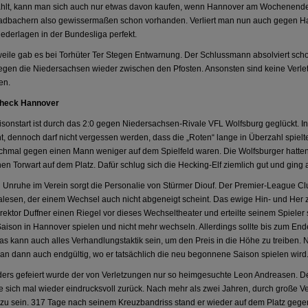
ahlt, kann man sich auch nur etwas davon kaufen, wenn Hannover am Wochenende g
adbachern also gewissermaßen schon vorhanden. Verliert man nun auch gegen Han
ederlagen in der Bundesliga perfekt.
rweile gab es bei Torhüter Ter Stegen Entwarnung. Der Schlussmann absolviert scho
gegen die Niedersachsen wieder zwischen den Pfosten. Ansonsten sind keine Verl
en.
heck Hannover
isonstart ist durch das 2:0 gegen Niedersachsen-Rivale VFL Wolfsburg geglückt. I
t, dennoch darf nicht vergessen werden, dass die „Roten“ lange in Überzahl spielte
ochmal gegen einen Mann weniger auf dem Spielfeld waren. Die Wolfsburger hatten
en Torwart auf dem Platz. Dafür schlug sich die Hecking-Elf ziemlich gut und ging 
l Unruhe im Verein sorgt die Personalie von Stürmer Diouf. Der Premier-League Cl
lesen, der einem Wechsel auch nicht abgeneigt scheint. Das ewige Hin- und Her zi
rektor Duffner einen Riegel vor dieses Wechseltheater und erteilte seinem Spieler
Saison in Hannover spielen und nicht mehr wechseln. Allerdings sollte bis zum End
as kann auch alles Verhandlungstaktik sein, um den Preis in die Höhe zu treiben. 
an dann auch endgültig, wo er tatsächlich die neu begonnene Saison spielen wird
ers gefeiert wurde der von Verletzungen nur so heimgesuchte Leon Andreasen. Der
e sich mal wieder eindrucksvoll zurück. Nach mehr als zwei Jahren, durch große V
 zu sein. 317 Tage nach seinem Kreuzbandriss stand er wieder auf dem Platz gege