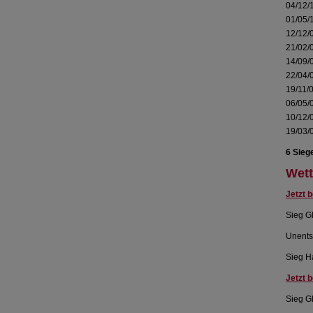
04/12/
01/05/
12/12/
21/02/
14/09/
22/04/
19/11/
06/05/
10/12/
19/03/
6 Sieg
Wett
Jetzt 
Sieg G
Unents
Sieg H
Jetzt b
Sieg G