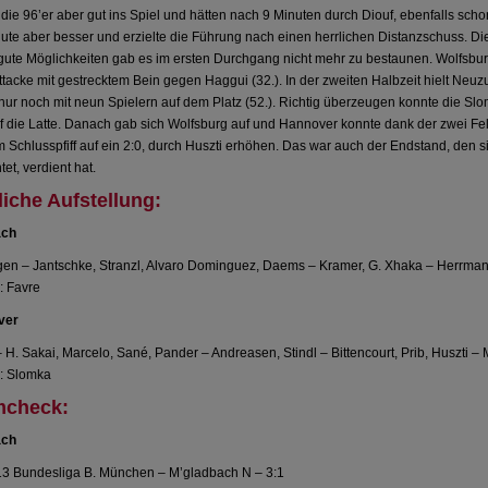
die 96’er aber gut ins Spiel und hätten nach 9 Minuten durch Diouf, ebenfalls sch
ute aber besser und erzielte die Führung nach einen herrlichen Distanzschuss. Die
g gute Möglichkeiten gab es im ersten Durchgang nicht mehr zu bestaunen. Wolfsbu
ttacke mit gestrecktem Bein gegen Haggui (32.). In der zweiten Halbzeit hielt Neuz
ur noch mit neun Spielern auf dem Platz (52.). Richtig überzeugen konnte die Slom
af die Latte. Danach gab sich Wolfsburg auf und Hannover konnte dank der zwei F
 Schlusspfiff auf ein 2:0, durch Huszti erhöhen. Das war auch der Endstand, den 
tet, verdient hat.
iche Aufstellung:
ach
egen – Jantschke, Stranzl, Alvaro Dominguez, Daems – Kramer, G. Xhaka – Herrman
: Favre
ver
– H. Sakai, Marcelo, Sané, Pander – Andreasen, Stindl – Bittencourt, Prib, Huszti – 
r: Slomka
mcheck:
ach
13 Bundesliga B. München – M’gladbach N – 3:1