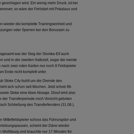
eschlagen wird. Ein wenig mehr Druck, ist bei
nover, so wäre der Fehlstart mit Pokalaus und
n wieder die komplette Trainingseinheit und
etzungen oder Sperren bei den Borussen zu
nsgesamt war der Sieg der Slomka-Elf auch
n und in der zweiten Halbzeit, sogar die meiste
 nach zwei roten Karten nur noch 8 Feldspieler
am Ende nicht komplett unter.
ub Stoke City buhlt um die Dienste des
eht sich schon seit Wochen. Jetzt schob 96-
 sowie Stoke eine klare Absage. Diouf wird also
e der Transferperiode noch Vorsicht geboten
Nach Schließung des Transferfensters (31.08.),
.
 Mittelfeldspieler schoss das Führungstor und
erletzungspausen, scheint der Däne wieder
n Wolfsburg und brauchte nur 17 Minuten für