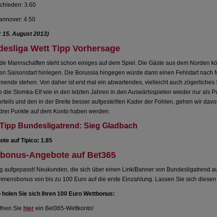
chieden: 3.60
annover: 4.50
: 15. August 2013)
esliga Wett Tipp Vorhersage
ide Mannschaften steht schon einiges auf dem Spiel. Die Gäste aus dem Norden k
ten Saisonstart hinlegen. Die Borussia hingegen würde dann einen Fehlstart nach
nende stehen. Von daher ist erst mal ein abwartendes, vielleicht auch zögerliche
b die Slomka-Elf wie in den letzten Jahren in den Auswärtsspielen wieder nur als Pu
rteils und den in der Breite besser aufgestellten Kader der Fohlen, gehen wir dav
 drei Punkte auf dem Konto haben werden.
 Tipp Bundesligatrend: Sieg Gladbach
ote auf Tipico: 1.85
bonus-Angebote auf Bet365
g aufgepasst! Neukunden, die sich über einen Link/Banner von Bundesligatrend a
mmensbonus von bis zu 100 Euro auf die erste Einzahlung. Lassen Sie sich diesen
 holen Sie sich Ihren 100 Euro Wettbonus:
ffnen Sie
hier
ein Bet365-Wettkonto!