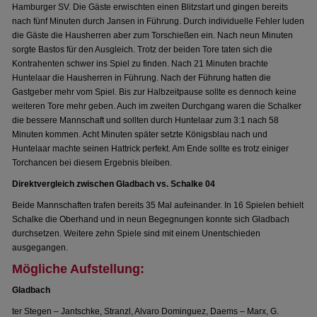
Hamburger SV. Die Gäste erwischten einen Blitzstart und gingen bereits
nach fünf Minuten durch Jansen in Führung. Durch individuelle Fehler luden
die Gäste die Hausherren aber zum Torschießen ein. Nach neun Minuten
sorgte Bastos für den Ausgleich. Trotz der beiden Tore taten sich die
Kontrahenten schwer ins Spiel zu finden. Nach 21 Minuten brachte
Huntelaar die Hausherren in Führung. Nach der Führung hatten die
Gastgeber mehr vom Spiel. Bis zur Halbzeitpause sollte es dennoch keine
weiteren Tore mehr geben. Auch im zweiten Durchgang waren die Schalker
die bessere Mannschaft und sollten durch Huntelaar zum 3:1 nach 58
Minuten kommen. Acht Minuten später setzte Königsblau nach und
Huntelaar machte seinen Hattrick perfekt. Am Ende sollte es trotz einiger
Torchancen bei diesem Ergebnis bleiben.
Direktvergleich zwischen Gladbach vs. Schalke 04
Beide Mannschaften trafen bereits 35 Mal aufeinander. In 16 Spielen behielt
Schalke die Oberhand und in neun Begegnungen konnte sich Gladbach
durchsetzen. Weitere zehn Spiele sind mit einem Unentschieden
ausgegangen.
Mögliche Aufstellung:
Gladbach
ter Stegen – Jantschke, Stranzl, Alvaro Dominguez, Daems – Marx, G.