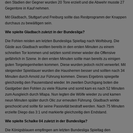
den Stadien der Gegner wurden 20 Tore erzielt und die Abwehr musste 27
Gegentore in Kauf nehmen.
Mit Gladbach, Stuttgart und Freiburg sollte das Restprogramm der Knappen
durchaus zu bewältigen sein.
Wie spielte Gladbach zuletzt in der Bundesliga?
Die Fohlen reisten am letzten Bundesliga Spieltag nach Wolfsburg. Die
Gäste aus Gladbach wollten bereits in den ersten Minuten zu einem
schnellen Tor kommen und setzten somit immer wieder die Offensive
gefährlich in Szene. In den ersten Minuten sollte man bereits zu einigen
guten Torgelegenheiten kommen. Diese wurden jedoch nicht verwertet. Mit
steigender Spieldauer wurden die Hausherren besser und sollten nach 34
Minuten durch Arnold zur Führung kommen. Dieses Ergebnis spiegelte
gleichzeitig den Pausenstand wieder. Im zweiten Durchgang boten die
Gastgeber den Fohlen zu viele Räume und somit kam es nach 52 Minuten
zum Ausgleich durch Mlapa. Nun legten die Wölfe wieder zu und kamen
neun Minuten später durch Olic zur erneuten Führung. Gladbach wirkte
geschockt und sollte für seine Passivität bestraft werden. Nach 75 Minuten
erzielte Diego das 3:1 und markierte gleichzeitig den Endstand.
Wie spielte Schalke 04 zuletzt in der Bundesliga?
Die Königsblauen empfingen am letzten Bundesliga Spieltag den