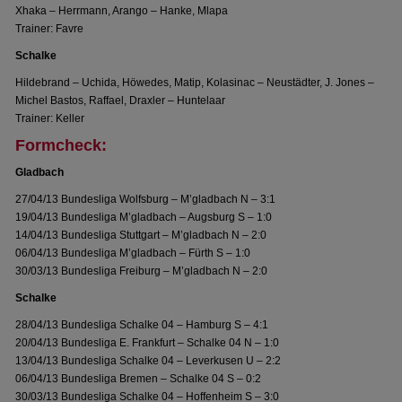
Xhaka – Herrmann, Arango – Hanke, Mlapa
Trainer: Favre
Schalke
Hildebrand – Uchida, Höwedes, Matip, Kolasinac – Neustädter, J. Jones –
Michel Bastos, Raffael, Draxler – Huntelaar
Trainer: Keller
Formcheck:
Gladbach
27/04/13 Bundesliga Wolfsburg – M’gladbach N – 3:1
19/04/13 Bundesliga M’gladbach – Augsburg S – 1:0
14/04/13 Bundesliga Stuttgart – M’gladbach N – 2:0
06/04/13 Bundesliga M’gladbach – Fürth S – 1:0
30/03/13 Bundesliga Freiburg – M’gladbach N – 2:0
Schalke
28/04/13 Bundesliga Schalke 04 – Hamburg S – 4:1
20/04/13 Bundesliga E. Frankfurt – Schalke 04 N – 1:0
13/04/13 Bundesliga Schalke 04 – Leverkusen U – 2:2
06/04/13 Bundesliga Bremen – Schalke 04 S – 0:2
30/03/13 Bundesliga Schalke 04 – Hoffenheim S – 3:0