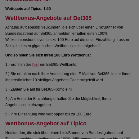
Wettquote auf Tipico: 1.60
Wettbonus-Angebote auf Bet365
Achtung aufgepasst! Neukunden, die sich über einen Link/Banner von
Bundesligatrend auf Bet365 anmelden, erhalten einen 100%
Willkommensbonus von bis zu 100 Euro auf die erste Einzahlung. Lassen
Sie sich diesen gigantischen Wettbonus nicht entgehen!
Und so holen Sie sich Ihren 100 Euro Wettbonus:
1.) Eröffnen Sie
hier
ein Bet365-Wettkonto!
2.) Sie erhalten nach Ihrer Anmeldung eine E-Mail von Bet365, in der Ihnen
Ihr persönlicher 10-stelliger Angebots-Code mitgeteilt wird.
3.) Zahlen Sie auf Ihr Bet365-Konto ein!
4.) Am Ende der Einzahlung erhalten Sie die Möglichkeit, Ihren
Angebotscode einzugeben.
5.) Ihre Einzahlung wird verdoppelt bis zu 100 Euro.
Wettbonus-Angebot auf Tipico
Neukunden, die sich über einen Link/Banner von Bundesligatrend auf