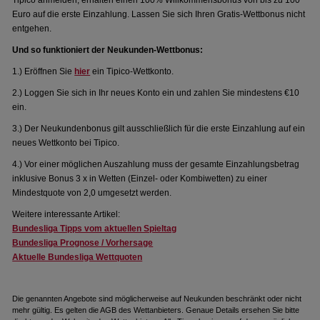
Tipico anmelden, erhalten einen 100% Willkommensbonus von bis zu 100
Euro auf die erste Einzahlung. Lassen Sie sich Ihren Gratis-Wettbonus nicht
entgehen.
Und so funktioniert der Neukunden-Wettbonus:
1.) Eröffnen Sie
hier
ein Tipico-Wettkonto.
2.) Loggen Sie sich in Ihr neues Konto ein und zahlen Sie mindestens €10
ein.
3.) Der Neukundenbonus gilt ausschließlich für die erste Einzahlung auf ein
neues Wettkonto bei Tipico.
4.) Vor einer möglichen Auszahlung muss der gesamte Einzahlungsbetrag
inklusive Bonus 3 x in Wetten (Einzel- oder Kombiwetten) zu einer
Mindestquote von 2,0 umgesetzt werden.
Weitere interessante Artikel:
Bundesliga Tipps vom aktuellen Spieltag
Bundesliga Prognose / Vorhersage
Aktuelle Bundesliga Wettquoten
Die genannten Angebote sind möglicherweise auf Neukunden beschränkt oder nicht
mehr gültig. Es gelten die AGB des Wettanbieters. Genaue Details ersehen Sie bitte