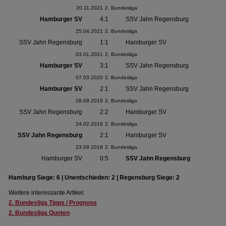
20.11.2021
2. Bundesliga
Hamburger SV
4:1
SSV Jahn Regensburg
25.04.2021
2. Bundesliga
SSV Jahn Regensburg
1:1
Hamburger SV
03.01.2021
2. Bundesliga
Hamburger SV
3:1
SSV Jahn Regensburg
07.03.2020
2. Bundesliga
Hamburger SV
2:1
SSV Jahn Regensburg
28.09.2019
2. Bundesliga
SSV Jahn Regensburg
2:2
Hamburger SV
24.02.2019
2. Bundesliga
SSV Jahn Regensburg
2:1
Hamburger SV
23.09.2018
2. Bundesliga
Hamburger SV
0:5
SSV Jahn Regensburg
Hamburg Siege: 6 | Unentschieden: 2 | Regensburg Siege: 2
Weitere interessante Artikel:
2. Bundesliga Tipps / Prognose
2. Bundesliga Quoten