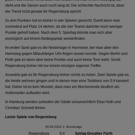
steht und die Saison auch noch lang ist. Die schlechte Nachricht ist, dass
der Trend nicht gerade für Regensburg spricht.
Zu drei Punkten hat es bisher in vier Spielen gereicht. Damit kann man
zumindest auf Platz 14 stehen, da die vier Teams dahinter noch weniger
Punkte geholt haben. Nach dem 5. Spieltag könnte man sich aber
womöglich auf einem Abstiegsplatz wiederfinden.
Im ersten Spiel gab es die Niederlage in Hannover, der man aber den
Heimsieg gegen Mitaufsteiger Ulm folgen lassen konnte. Gegen Berlin und
Fürth gab es dann aber keine Punkte und auch keine Tore mehr. Somit
Regensburg bisher mit nur einem einzigen eigenen Treffer.
Auswärts gab es für Regensburg bisher nichts zu holen. Zwei Spiele gab es,
die beide verloren gingen und in denen man eine Torbilanz von 0:4 kassiert
hat. Daher ist es kein Wunder, dass man am Wochenende deutlich als
Außenseiter auflaufen wird.
In Hamburg werden aufseiten der Gäste voraussichtlich Elias Huth und
Christian Schmidt fehlen.
Letzte Spiele von Regensburg
30.08.2024
2. Bundesliga
Regensburg
0:4
SpVgg Greuther Fürth