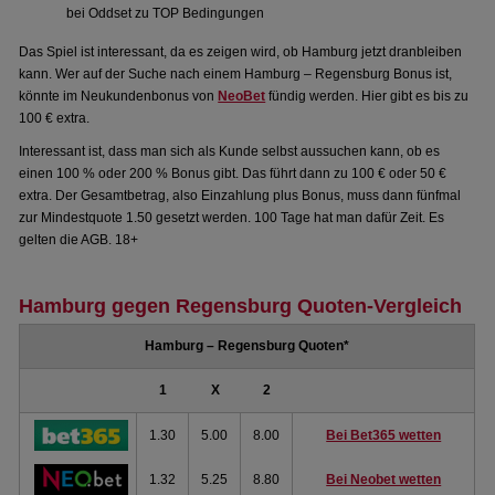
bei Oddset zu TOP Bedingungen
Das Spiel ist interessant, da es zeigen wird, ob Hamburg jetzt dranbleiben
kann. Wer auf der Suche nach einem Hamburg – Regensburg Bonus ist,
könnte im Neukundenbonus von
NeoBet
fündig werden. Hier gibt es bis zu
100 € extra.
Interessant ist, dass man sich als Kunde selbst aussuchen kann, ob es
einen 100 % oder 200 % Bonus gibt. Das führt dann zu 100 € oder 50 €
extra. Der Gesamtbetrag, also Einzahlung plus Bonus, muss dann fünfmal
zur Mindestquote 1.50 gesetzt werden. 100 Tage hat man dafür Zeit. Es
gelten die AGB. 18+
Hamburg gegen Regensburg Quoten-Vergleich
Hamburg – Regensburg Quoten*
1
X
2
1.30
5.00
8.00
Bei Bet365 wetten
1.32
5.25
8.80
Bei Neobet wetten