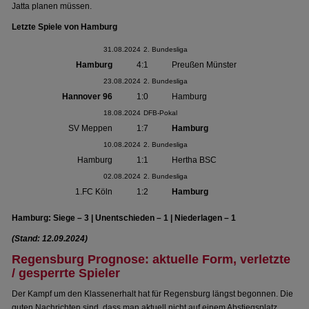
Jatta planen müssen.
Letzte Spiele von Hamburg
31.08.2024
2. Bundesliga
Hamburg
4:1
Preußen Münster
23.08.2024
2. Bundesliga
Hannover 96
1:0
Hamburg
18.08.2024
DFB-Pokal
SV Meppen
1:7
Hamburg
10.08.2024
2. Bundesliga
Hamburg
1:1
Hertha BSC
02.08.2024
2. Bundesliga
1.FC Köln
1:2
Hamburg
Hamburg: Siege – 3 | Unentschieden – 1 | Niederlagen – 1
(Stand: 12.09.2024)
Regensburg Prognose: aktuelle Form, verletzte
/ gesperrte Spieler
Der Kampf um den Klassenerhalt hat für Regensburg längst begonnen. Die
guten Nachrichten sind, dass man aktuell nicht auf einem Abstiegsplatz