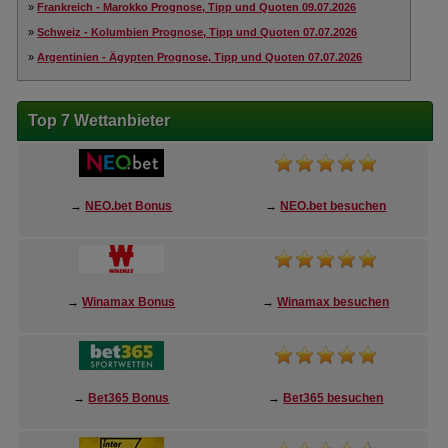
»
Frankreich - Marokko Prognose, Tipp und Quoten 09.07.2026
»
Schweiz - Kolumbien Prognose, Tipp und Quoten 07.07.2026
»
Argentinien - Ägypten Prognose, Tipp und Quoten 07.07.2026
Top 7 Wettanbieter
→
NEO.bet Bonus
→
NEO.bet besuchen
→
Winamax Bonus
→
Winamax besuchen
→
Bet365 Bonus
→
Bet365 besuchen