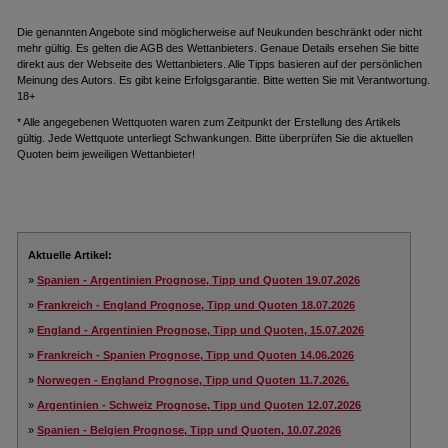
Die genannten Angebote sind möglicherweise auf Neukunden beschränkt oder nicht
mehr gültig. Es gelten die AGB des Wettanbieters. Genaue Details ersehen Sie bitte
direkt aus der Webseite des Wettanbieters. Alle Tipps basieren auf der persönlichen
Meinung des Autors. Es gibt keine Erfolgsgarantie. Bitte wetten Sie mit Verantwortung.
18+
* Alle angegebenen Wettquoten waren zum Zeitpunkt der Erstellung des Artikels
gültig. Jede Wettquote unterliegt Schwankungen. Bitte überprüfen Sie die aktuellen
Quoten beim jeweiligen Wettanbieter!
Aktuelle Artikel:
»
Spanien - Argentinien Prognose, Tipp und Quoten 19.07.2026
»
Frankreich - England Prognose, Tipp und Quoten 18.07.2026
»
England - Argentinien Prognose, Tipp und Quoten, 15.07.2026
»
Frankreich - Spanien Prognose, Tipp und Quoten 14.06.2026
»
Norwegen - England Prognose, Tipp und Quoten 11.7.2026.
»
Argentinien - Schweiz Prognose, Tipp und Quoten 12.07.2026
»
Spanien - Belgien Prognose, Tipp und Quoten, 10.07.2026