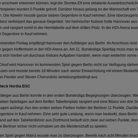
e unschwer erkennen können, legt die Slomka-Elf eine eklatante Auswärtsschwäche
tsspielen wurden 0 Punkte geholt. Darüber hinaus gelang es der Mannschaft von T
en. Die Abwehr musste ganze sieben Gegentore in Kauf nehmen. Eine überzeugende 
lanz verkörpert das genaue Gegenteil. Vor heimischer Kulisse holte Hannover aus
 und rangiert somit in der Heimtabelle auf dem dritten Platz. In der HDI-Arena wu
ei Gegentore in Kauf nehmen.
menden Freitag empfängt Hannover den Aufsteiger aus Berlin. Im Anschluss reis
man gegen Hoffenheim in der HDI-Arena an. Am 11. Bundesliga Spieltag muss man s
 es sich hierbei um durchaus lösbare Aufgaben handeln, wenn man weiterhin vorne 
iouf wird Hannover im kommenden Spiel gegen Berlin nicht zur Verfügung stehen.
usen und musste bereits 18 Minuten nach seiner Einwechslung mit einem Muskelfase
ian Pander und Steven Cherundolo verletzungsbedingt aus.
heck Hertha BSC
fsteiger aus Berlin konnte in den ersten Bundesliga Begegnungen überzeugen. Wer
ieben Spieltagen auf dem fünften Tabellenplatz rangiert und eine Bilanz von drei
agen aufzeigt. Aus den ersten sieben Partien holten die Berliner 11 Punkte. Darüb
gentore in Kauf nehmen. Eine sehr gute Leistung, wenn man bedenkt, dass Berlin al
and auf den Tabellenführer aus Dortmund beläuft sich zwar auf sieben Punkte, de
e Berliner sicher nicht vorhaben um die Meisterschaft zu spielen.
zten Spiel gegen Mainz wusste man zu überzeugen. Bereits nach acht Minuten brach