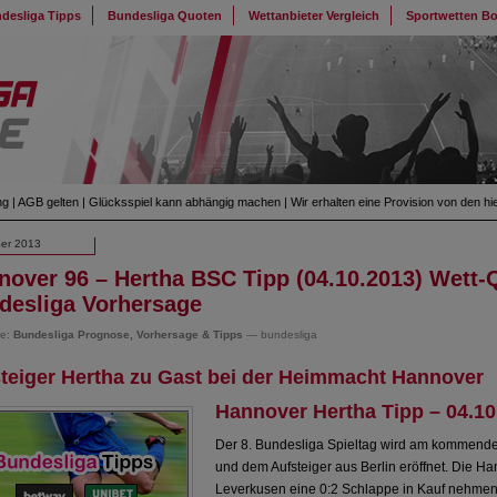
desliga Tipps
Bundesliga Quoten
Wettanbieter Vergleich
Sportwetten B
ung | AGB gelten | Glücksspiel kann abhängig machen | Wir erhalten eine Provision von den 
ber 2013
nover 96 – Hertha BSC Tipp (04.10.2013) Wett-
desliga Vorhersage
ie:
Bundesliga Prognose, Vorhersage & Tipps
— bundesliga
teiger Hertha zu Gast bei der Heimmacht Hannover
Hannover Hertha Tipp – 04.10
Der 8. Bundesliga Spieltag wird am kommende
und dem Aufsteiger aus Berlin eröffnet. Die H
Leverkusen eine 0:2 Schlappe in Kauf nehmen