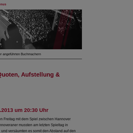
onus
hier angeführten Buchmachern
Quoten, Aufstellung &
.2013 um 20:30 Uhr
n Freitag mit dem Spiel zwischen Hannover
annoveraner mussten am letzten Spieltag in
 und versäumten es somit den Abstand auf den