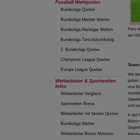
Fussball Wettquoten
Bundesliga Quoten
Bundesliga Meister Wetten
Fans d
Bundesliga Absteiger Wetten
der HDI
Bundesliga Torschützenkönig
2. Bundesliga Quoten
Champions League Quoten
Teamc
Europa League Quoten
Wie be
Wettanbieter & Sportwetten
geben.
Infos
eine Bi
musste
Wettanbieter Vergleich
Tabell
Sportwetten Bonus
und so
Wettanbieter mit besten Quoten
In der
Bilanz 
Bundesliga Wetten
Gegent
Wettanbieter Bonus Aktionen
drei A