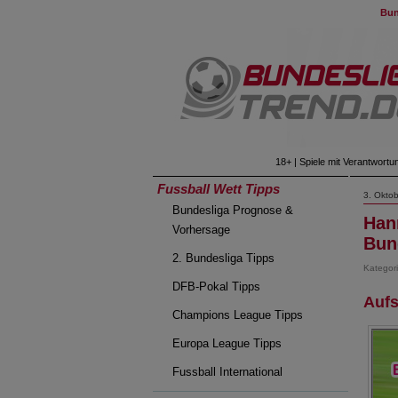
Bun
18+ | Spiele mit Verantwort
Fussball Wett Tipps
3. Okto
Bundesliga Prognose &
Han
Vorhersage
Bun
2. Bundesliga Tipps
Kategor
DFB-Pokal Tipps
Aufs
Champions League Tipps
Europa League Tipps
Fussball International