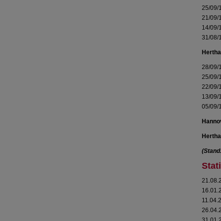
25/09/
21/09/
14/09/
31/08/
Hertha
28/09/
25/09/
22/09/
13/09/1
05/09/1
Hannov
Hertha
(Stand
Stat
21.08.
16.01.
11.04.
26.04.
31.01.