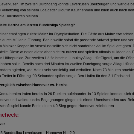
r Leverkusen. Im zweiten Durchgang konnte Leverkusen überzeugen und war die b
e Verletzung von seinem Goalgetter Diouf in Kauf nehmen und blieb auch nach dem
 die Hausherren bleiben.
ielte Hertha am letzten Bundesliga Spieltag?
liner empfingen zuletzt Mainz im Olympiastadion. Die Gäste aus Mainz erwischten e
 durch Müller in Führung. Berlin wollte sofort die passende Antwort geben und ver
 Mainzer Keeper. Im Anschluss sollte sich nicht sonderbar viel im Spiel ereignen.
teile. Diese wussten diese aber nicht zu nutzen und spielten oftmals zu ideenlos. 
n Höhepunkte. Zur zweiten Hälfte brachte Luhukay Allagui für Cigerci, um die Offe
haben sollte. Bereits nach drei Minuten im zweiten Durchgang sorgte Allagui für de
ondern agierten, wie Mainz sehr vorsichtig und verhalten. Nach 73 Minuten bracht
 Treffer in Führung. 90 Sekunden später sorgte Ben-Hatira für den 3:1 Endstand.
vergleich zwischen Hannover vs. Hertha
ontrahenten trafen bereits in 26 Duellen aufeinander. In 13 Spielen konnten sich 
nover und weitere sechs Begegnungen gingen mit einem Unentschieden aus. Beim 
schaftsspiel konnte Berlin einen 4:0 Sieg gegen Hannover zelebrieren.
mcheck:
ver
13 Bundesliga Leverkusen – Hannover N – 2:0