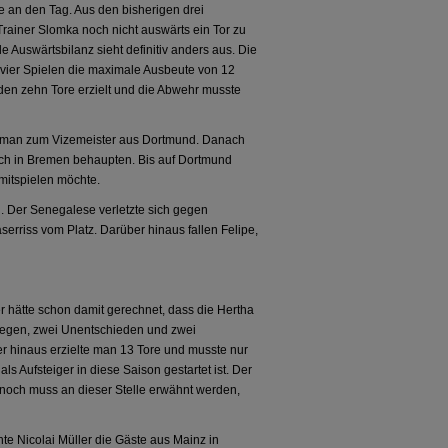
 an den Tag. Aus den bisherigen drei
rainer Slomka noch nicht auswärts ein Tor zu
Auswärtsbilanz sieht definitiv anders aus. Die
 vier Spielen die maximale Ausbeute von 12
rden zehn Tore erzielt und die Abwehr musste
t man zum Vizemeister aus Dortmund. Danach
ich in Bremen behaupten. Bis auf Dortmund
mitspielen möchte.
 Der Senegalese verletzte sich gegen
rriss vom Platz. Darüber hinaus fallen Felipe,
 hätte schon damit gerechnet, dass die Hertha
 Siegen, zwei Unentschieden und zwei
er hinaus erzielte man 13 Tore und musste nur
s Aufsteiger in diese Saison gestartet ist. Der
nnoch muss an dieser Stelle erwähnt werden,
te Nicolai Müller die Gäste aus Mainz in