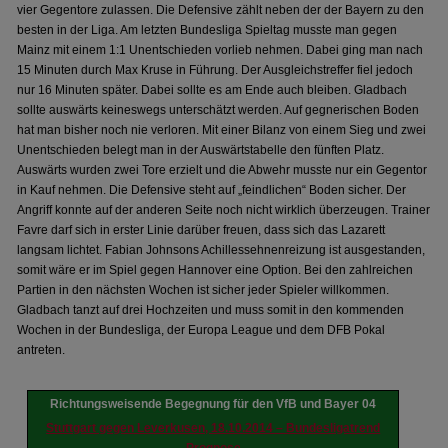
vier Gegentore zulassen. Die Defensive zählt neben der der Bayern zu den
besten in der Liga. Am letzten Bundesliga Spieltag musste man gegen
Mainz mit einem 1:1 Unentschieden vorlieb nehmen. Dabei ging man nach
15 Minuten durch Max Kruse in Führung. Der Ausgleichstreffer fiel jedoch
nur 16 Minuten später. Dabei sollte es am Ende auch bleiben. Gladbach
sollte auswärts keineswegs unterschätzt werden. Auf gegnerischen Boden
hat man bisher noch nie verloren. Mit einer Bilanz von einem Sieg und zwei
Unentschieden belegt man in der Auswärtstabelle den fünften Platz.
Auswärts wurden zwei Tore erzielt und die Abwehr musste nur ein Gegentor
in Kauf nehmen. Die Defensive steht auf „feindlichen“ Boden sicher. Der
Angriff konnte auf der anderen Seite noch nicht wirklich überzeugen. Trainer
Favre darf sich in erster Linie darüber freuen, dass sich das Lazarett
langsam lichtet. Fabian Johnsons Achillessehnenreizung ist ausgestanden,
somit wäre er im Spiel gegen Hannover eine Option. Bei den zahlreichen
Partien in den nächsten Wochen ist sicher jeder Spieler willkommen.
Gladbach tanzt auf drei Hochzeiten und muss somit in den kommenden
Wochen in der Bundesliga, der Europa League und dem DFB Pokal
antreten.
Richtungsweisende Begegnung für den VfB und Bayer 04
Stuttgart gegen Leverkusen, 18.10.2014 – Bundesligatrend