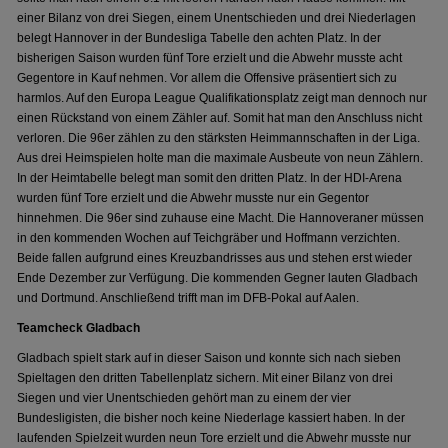
einer Bilanz von drei Siegen, einem Unentschieden und drei Niederlagen
belegt Hannover in der Bundesliga Tabelle den achten Platz. In der
bisherigen Saison wurden fünf Tore erzielt und die Abwehr musste acht
Gegentore in Kauf nehmen. Vor allem die Offensive präsentiert sich zu
harmlos. Auf den Europa League Qualifikationsplatz zeigt man dennoch nur
einen Rückstand von einem Zähler auf. Somit hat man den Anschluss nicht
verloren. Die 96er zählen zu den stärksten Heimmannschaften in der Liga.
Aus drei Heimspielen holte man die maximale Ausbeute von neun Zählern.
In der Heimtabelle belegt man somit den dritten Platz. In der HDI-Arena
wurden fünf Tore erzielt und die Abwehr musste nur ein Gegentor
hinnehmen. Die 96er sind zuhause eine Macht. Die Hannoveraner müssen
in den kommenden Wochen auf Teichgräber und Hoffmann verzichten.
Beide fallen aufgrund eines Kreuzbandrisses aus und stehen erst wieder
Ende Dezember zur Verfügung. Die kommenden Gegner lauten Gladbach
und Dortmund. Anschließend trifft man im DFB-Pokal auf Aalen.
Teamcheck Gladbach
Gladbach spielt stark auf in dieser Saison und konnte sich nach sieben
Spieltagen den dritten Tabellenplatz sichern. Mit einer Bilanz von drei
Siegen und vier Unentschieden gehört man zu einem der vier
Bundesligisten, die bisher noch keine Niederlage kassiert haben. In der
laufenden Spielzeit wurden neun Tore erzielt und die Abwehr musste nur