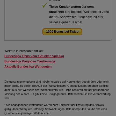
werden.
Tipico Kunden wetten übrigens
steuerfrei
. Der beliebte Wettanbieter zahlt
die 5% Sportwetten Steuer aktuell aus
seiner eigenen Tasche!
100€ Bonus bei Tipico
.
Weitere interessante Artikel:
Bundesliga Tipps vom aktuellen Spieltag
Bundesliga Prognose / Vorhersage
Aktuelle Bundesliga Wettquoten
Die genannten Angebote sind möglicherweise auf Neukunden beschränkt oder nicht
mehr gültig. Es gelten die AGB des Wettanbieters. Genaue Details ersehen Sie bitte
direkt aus der Webseite des Wettanbieters. Alle Tipps basieren auf der persönlichen
Meinung des Autors. Es gibt keine Erfolgsgarantie. Bitte wetten Sie mit Verantwortung.
18+
* Alle angegebenen Wettquoten waren zum Zeitpunkt der Erstellung des Artikels
gültig. Jede Wettquote unterliegt Schwankungen. Bitte überprüfen Sie die aktuellen
Quoten beim jeweiligen Wettanbieter!