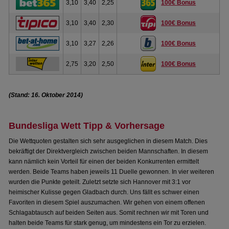
3,10
3,40
2,25
100€ Bonus
3,10
3,40
2,30
100€ Bonus
3,10
3,27
2,26
100€ Bonus
2,75
3,20
2,50
100€ Bonus
(Stand: 16. Oktober 2014)
Bundesliga Wett Tipp & Vorhersage
Die Wettquoten gestalten sich sehr ausgeglichen in diesem Match. Dies
bekräftigt der Direktvergleich zwischen beiden Mannschaften. In diesem
kann nämlich kein Vorteil für einen der beiden Konkurrenten ermittelt
werden. Beide Teams haben jeweils 11 Duelle gewonnen. In vier weiteren
wurden die Punkte geteilt. Zuletzt setzte sich Hannover mit 3:1 vor
heimischer Kulisse gegen Gladbach durch. Uns fällt es schwer einen
Favoriten in diesem Spiel auszumachen. Wir gehen von einem offenen
Schlagabtausch auf beiden Seiten aus. Somit rechnen wir mit Toren und
halten beide Teams für stark genug, um mindestens ein Tor zu erzielen.