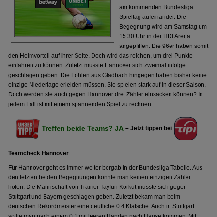
am kommenden Bundesliga
Spieltag aufeinander. Die
Begegnung wird am Samstag um
15:30 Uhr in der HDI Arena
angepfiffen. Die 96er haben somit
den Heimvorteil auf ihrer Seite. Doch wird das reichen, um drei Punkte
einfahren zu können. Zuletzt musste Hannover sich zweimal infolge
geschlagen geben. Die Fohlen aus Gladbach hingegen haben bisher keine
einzige Niederlage erleiden müssen. Sie spielen stark auf in dieser Saison.
Doch werden sie auch gegen Hannover drei Zähler einsacken können? In
jedem Fall ist mit einem spannenden Spiel zu rechnen.
Treffen beide Teams? JA
– Jetzt tippen bei
Teamcheck Hannover
Für Hannover geht es immer weiter bergab in der Bundesliga Tabelle. Aus
den letzten beiden Begegnungen konnte man keinen einzigen Zähler
holen. Die Mannschaft von Trainer Tayfun Korkut musste sich gegen
Stuttgart und Bayern geschlagen geben. Zuletzt bekam man beim
deutschen Rekordmeister eine deutliche 0:4 Klatsche. Auch in Stuttgart
sollte man nach einem 0:1 mit leeren Händen nach Hause kommen. Mit