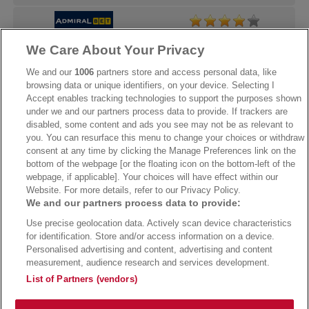
We Care About Your Privacy
→
AdmiralBet Bonus
→
AdmiralBet besuchen
We and our
1006
partners store and access personal data, like
browsing data or unique identifiers, on your device. Selecting I
Accept enables tracking technologies to support the purposes shown
under we and our partners process data to provide. If trackers are
→
Bwin Bonus
→
Bwin besuchen
disabled, some content and ads you see may not be as relevant to
you. You can resurface this menu to change your choices or withdraw
consent at any time by clicking the Manage Preferences link on the
bottom of the webpage [or the floating icon on the bottom-left of the
webpage, if applicable]. Your choices will have effect within our
Website. For more details, refer to our Privacy Policy.
We and our partners process data to provide:
Use precise geolocation data. Actively scan device characteristics
for identification. Store and/or access information on a device.
Personalised advertising and content, advertising and content
measurement, audience research and services development.
Suchtrisiken, Glücksspiel kann süchtig machen - Hilfe finden Sie auf
buwei.de
List of Partners (vendors)
Alle Anbieter auf dieser Webseite sind offiziell in Deutschland
lizenziert
und
werden von der
Gemeinsamen Glücksspielbehörde der Länder
reguliert