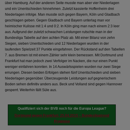
über Hamburg. Auf der anderen Seite musste man aber vier Niederlagen
und ein Unentschieden hinnehmen. Zuletzt kassierte Hoffenheim drei
Niederlagen infolge. Man musste sich gegen Bayern, Köln und Gladbach
geschlagen geben. Gegen Gladbach und Bayern unterlag man vor
heimischer Kulisse mit 1:4 und 0:2. In Köln ging man nach einem 2:3 leer
aus. Aufgrund der zuletzt schwachen Leistungen rutschte man in der
Bundesliga Tabelle auf den achten Platz ab. Mit einer Bilanz von zehn
Siegen, sieben Unentschieden und 12 Niederlagen wurden in der
laufenden Spielzeit 37 Punkte eingefahren. Der Rückstand auf den Tabellen
7. aus Bremen ist mit einem Zähler sehr klein bemessen. Mit Dortmund und
Frankfurt hat man jedoch zwei Verfolger im Nacken, die nur einen Punkt
weniger einfahren konnten. In 14 Auswärtsspielen wurden nur zwei Siege
errungen. Diesen beiden Erfolgen stehen fünf Unentschieden und sieben
Niederlagen gegenüber. Überzeugende Leistungen auf gegnerischem
Boden sehen definitiv anders aus. Beck und Volland sind gegen Hannover
gesperrt. Weiterhin fällt Süle aus.
Qualifiziert sich der BVB noch für die Europa League?
Dortmund gegen Frankfurt, 25.04.2015 – Bundesligatrend
Prognose