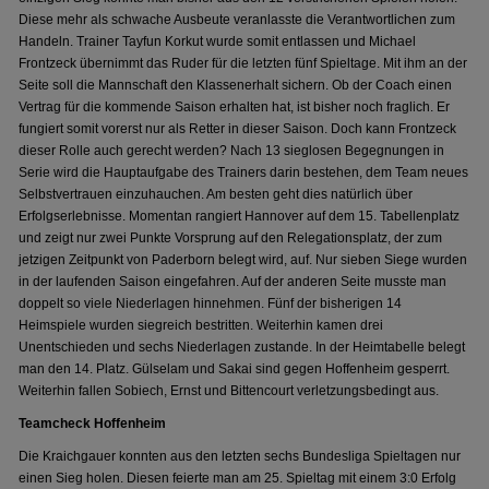
Diese mehr als schwache Ausbeute veranlasste die Verantwortlichen zum
Handeln. Trainer Tayfun Korkut wurde somit entlassen und Michael
Frontzeck übernimmt das Ruder für die letzten fünf Spieltage. Mit ihm an der
Seite soll die Mannschaft den Klassenerhalt sichern. Ob der Coach einen
Vertrag für die kommende Saison erhalten hat, ist bisher noch fraglich. Er
fungiert somit vorerst nur als Retter in dieser Saison. Doch kann Frontzeck
dieser Rolle auch gerecht werden? Nach 13 sieglosen Begegnungen in
Serie wird die Hauptaufgabe des Trainers darin bestehen, dem Team neues
Selbstvertrauen einzuhauchen. Am besten geht dies natürlich über
Erfolgserlebnisse. Momentan rangiert Hannover auf dem 15. Tabellenplatz
und zeigt nur zwei Punkte Vorsprung auf den Relegationsplatz, der zum
jetzigen Zeitpunkt von Paderborn belegt wird, auf. Nur sieben Siege wurden
in der laufenden Saison eingefahren. Auf der anderen Seite musste man
doppelt so viele Niederlagen hinnehmen. Fünf der bisherigen 14
Heimspiele wurden siegreich bestritten. Weiterhin kamen drei
Unentschieden und sechs Niederlagen zustande. In der Heimtabelle belegt
man den 14. Platz. Gülselam und Sakai sind gegen Hoffenheim gesperrt.
Weiterhin fallen Sobiech, Ernst und Bittencourt verletzungsbedingt aus.
Teamcheck Hoffenheim
Die Kraichgauer konnten aus den letzten sechs Bundesliga Spieltagen nur
einen Sieg holen. Diesen feierte man am 25. Spieltag mit einem 3:0 Erfolg