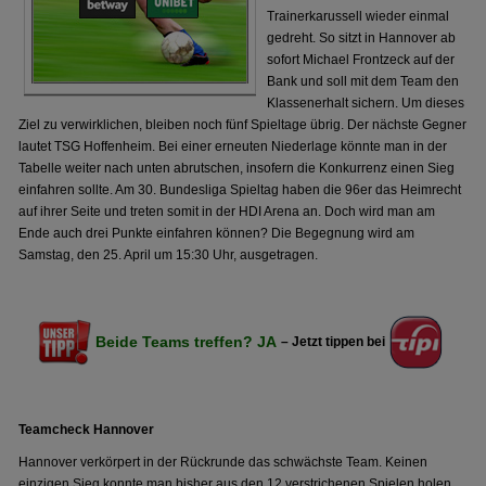
Trainerkarussell wieder einmal
gedreht. So sitzt in Hannover ab
sofort Michael Frontzeck auf der
Bank und soll mit dem Team den
Klassenerhalt sichern. Um dieses
Ziel zu verwirklichen, bleiben noch fünf Spieltage übrig. Der nächste Gegner
lautet TSG Hoffenheim. Bei einer erneuten Niederlage könnte man in der
Tabelle weiter nach unten abrutschen, insofern die Konkurrenz einen Sieg
einfahren sollte. Am 30. Bundesliga Spieltag haben die 96er das Heimrecht
auf ihrer Seite und treten somit in der HDI Arena an. Doch wird man am
Ende auch drei Punkte einfahren können? Die Begegnung wird am
Samstag, den 25. April um 15:30 Uhr, ausgetragen.
Beide Teams treffen? JA
– Jetzt tippen bei
Teamcheck Hannover
Hannover verkörpert in der Rückrunde das schwächste Team. Keinen
einzigen Sieg konnte man bisher aus den 12 verstrichenen Spielen holen.