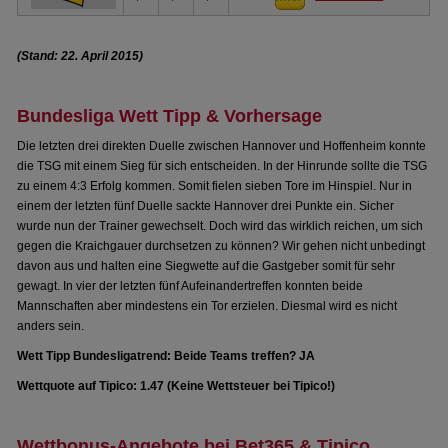
(Stand: 22. April 2015)
Bundesliga Wett Tipp & Vorhersage
Die letzten drei direkten Duelle zwischen Hannover und Hoffenheim konnte
die TSG mit einem Sieg für sich entscheiden. In der Hinrunde sollte die TSG
zu einem 4:3 Erfolg kommen. Somit fielen sieben Tore im Hinspiel. Nur in
einem der letzten fünf Duelle sackte Hannover drei Punkte ein. Sicher
wurde nun der Trainer gewechselt. Doch wird das wirklich reichen, um sich
gegen die Kraichgauer durchsetzen zu können? Wir gehen nicht unbedingt
davon aus und halten eine Siegwette auf die Gastgeber somit für sehr
gewagt. In vier der letzten fünf Aufeinandertreffen konnten beide
Mannschaften aber mindestens ein Tor erzielen. Diesmal wird es nicht
anders sein.
Wett Tipp Bundesligatrend: Beide Teams treffen? JA
Wettquote auf Tipico: 1.47 (Keine Wettsteuer bei Tipico!)
Wettbonus-Angebote bei Bet365 & Tipico