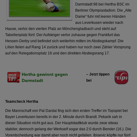
Darmstadt 98 bei Hertha BSC im
Berliner Olympiastadion. Die „Alte
Dame“ fuhr mit leeren Händen
aus Leverkusen wieder nach
Hause, verlor den vierten Platz an Mönchengladbach und steht auf
Tabellenplatz fünf. Der Aufsteiger verlor zuhause gegen Frankfurt das
Hessen-Derby und befindet sich weiterhin mitten im Abstiegskampf. Die
Lilien fielen auf Rang 14 zurück und haben nur noch zwei Zähler Vorsprung
auf den Relegationsplatz 16 und den direkten Abstiegsrang 17.
Hertha gewinnt gegen
– Jetzt tippen
Darmstadt
bei
Teamcheck Hertha
Die Mannschaft von Pal Dardai fing sich den ersten Treffer im Topspiel bei
Bayer Leverkusen bereits in der 2. Minute durch Brandt. Pekarik sah in
dieser Situation nicht gut aus. Der Hauptstadtklub wurde zwar etwas
stabiler, dennoch gelang der Werkself sogar das 2:0 durch Bender (16.). Die
Vorentscheidung war damit aber noch nicht gefallen. Ibisevic köpfte nur fünf