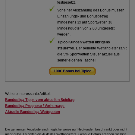
festgesetzt.
Vor einer Auszahlung des Bonus müssen
Einzahlungs- und Bonusbetrag
mindestens 3x auf Sportwetten zu
Mindestquoten von 2.00 umgesetzt
werden.
Tipico Kunden wetten übrigens
steuerfrei
. Der beliebte Wettanbieter zahlt
die 5% Sportwetten Steuer aktuell aus
seiner eigenen Tasche!
100€ Bonus bei Tipico
.
Weitere interessante Artikel:
Bundesliga Tipps vom aktuellen Spieltag
Bundesliga Prognose / Vorhersage
Aktuelle Bundesliga Wettquoten
Die genannten Angebote sind möglicherweise auf Neukunden beschränkt oder nicht
mehr gültig. Es gelten die AGB des Wettanbieters. Genaue Details ersehen Sie bitte