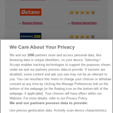
→
Betano Bonus
→
Betano besuchen
We Care About Your Privacy
→
AdmiralBet Bonus
→
AdmiralBet besuchen
We and our
1006
partners store and access personal data, like
browsing data or unique identifiers, on your device. Selecting I
Accept enables tracking technologies to support the purposes shown
under we and our partners process data to provide. If trackers are
→
Bwin Bonus
→
Bwin besuchen
disabled, some content and ads you see may not be as relevant to
you. You can resurface this menu to change your choices or withdraw
consent at any time by clicking the Manage Preferences link on the
bottom of the webpage [or the floating icon on the bottom-left of the
webpage, if applicable]. Your choices will have effect within our
Website. For more details, refer to our Privacy Policy.
We and our partners process data to provide:
Use precise geolocation data. Actively scan device characteristics