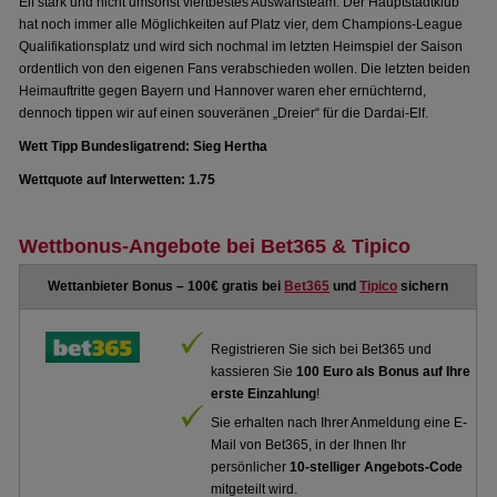
Elf stark und nicht umsonst viertbestes Auswärtsteam. Der Hauptstadtklub
hat noch immer alle Möglichkeiten auf Platz vier, dem Champions-League
Qualifikationsplatz und wird sich nochmal im letzten Heimspiel der Saison
ordentlich von den eigenen Fans verabschieden wollen. Die letzten beiden
Heimauftritte gegen Bayern und Hannover waren eher ernüchternd,
dennoch tippen wir auf einen souveränen „Dreier“ für die Dardai-Elf.
Wett Tipp Bundesligatrend: Sieg Hertha
Wettquote auf Interwetten: 1.75
Wettbonus-Angebote bei Bet365 & Tipico
Wettanbieter Bonus – 100€ gratis bei
Bet365
und
Tipico
sichern
Registrieren Sie sich bei Bet365 und
kassieren Sie
100 Euro als Bonus auf Ihre
erste Einzahlung
!
Sie erhalten nach Ihrer Anmeldung eine E-
Mail von Bet365, in der Ihnen Ihr
persönlicher
10-stelliger Angebots-Code
mitgeteilt wird.