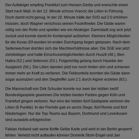
Der Aufsteiger empfing Frankfurt zum Hessen-Derby und erwischte einen
Start nach Maß. In der 12. Minute schoss Vrancic die Lilien in Führung.
Doch damit nicht genug. In der 20. Minute hätte der SVD auf 2:0 erhöhen
müssen, doch Wagner verschoss seinen Foulelfmeter. Die Gäste waren
völlig von der Rolle und spielten wie ein Absteiger. Darmstadt zog sich jetzt
zurück und konnte damit ihr Konterspiel aufziehen. Kleinere Möglichkeiten
für die Kovac-Elf wurden im ersten Durchgang liegen gelassen. Nach dem
Seitenwechsel drehten sich die Machtverhältnisse aber. Die SGE war jetzt
zielstrebiger und hatte Einschussmöglichkeiten durch Huszti (48.), Ben-
Hatira (52.) und Seferovic (53.). Folgerichtig gelang durch Hasebe der
Ausgleich (56.). Die Lilien standen jetzt nur noch hinten drin und schienen
immer mehr an Kraft zu verlieren. Die Feldvorteile konnten die Gäste dann
sogar ausnutzen und den Siegtreffer zum 2:1 durch Aigner erzielen (83.).
Die Mannschaft von Dirk Schuster konnte nur zwei der letzten zwölf
Bundesligaspiele gewinnen Die letzten beiden Partien gegen Köln und
Frankfurt gingen verloren. Nur eins der letzten fünf Gastspiele verloren die
Lilien (6 Punkte). In der Fremde gab es sechs Siege, fünf Remis und fünf
Niederlagen. Nur die Top-Teams aus Bayern, Dortmund und Leverkusen
sind auswärts erfolgreicher.
Fabian Holland sah seine fünfte Gelbe Karte und wird in der Berlin gesperrt
fehlen. Verletzt nicht auflaufen können Dominik Stroh-Engel und Jan