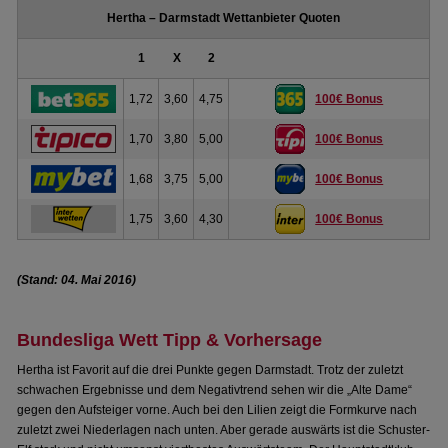
Hertha – Darmstadt Wettanbieter Quoten
1
X
2
1,72
3,60
4,75
100€ Bonus
1,70
3,80
5,00
100€ Bonus
1,68
3,75
5,00
100€ Bonus
1,75
3,60
4,30
100€ Bonus
(Stand: 04. Mai 2016)
Bundesliga Wett Tipp & Vorhersage
Hertha ist Favorit auf die drei Punkte gegen Darmstadt. Trotz der zuletzt
schwachen Ergebnisse und dem Negativtrend sehen wir die „Alte Dame“
gegen den Aufsteiger vorne. Auch bei den Lilien zeigt die Formkurve nach
zuletzt zwei Niederlagen nach unten. Aber gerade auswärts ist die Schuster-