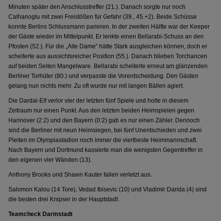
Minuten später den Anschlusstreffer (21.). Danach sorgte nur noch
Calhanoglu mit zwei Freistößen für Gefahr (39., 45.+2). Beide Schüsse
konnte Berlins Schlussmann parieren. In der zweiten Hälfte war der Keeper
der Gäste wieder im Mittelpunkt. Er lenkte einen Bellarabi-Schuss an den
Pfosten (52.). Für die „Alte Dame“ hätte Stark ausgleichen können, doch er
scheiterte aus aussichtsreicher Position (55.). Danach blieben Torchancen
auf beiden Seiten Mangelware. Bellarabi scheiterte erneut am glänzenden
Berliner Torhüter (80.) und verpasste die Vorentscheidung. Den Gästen
gelang nun nichts mehr. Zu oft wurde nur mit langen Bällen agiert.
Die Dardai-Elf verlor vier der letzten fünf Spiele und holte in diesem
Zeitraum nur einen Punkt. Aus den letzten beiden Heimspielen gegen
Hannover (2:2) und den Bayern (0:2) gab es nur einen Zähler. Dennoch
sind die Berliner mit neun Heimsiegen, bei fünf Unentschieden und zwei
Pleiten im Olympiastadion noch immer die viertbeste Heimmannschaft.
Nach Bayern und Dortmund kassierte man die wenigsten Gegentreffer in
den eigenen vier Wänden (13).
Anthony Brooks und Shawn Kauter fallen verletzt aus.
Salomon Kalou (14 Tore), Vedad Ibisevic (10) und Vladimir Darida (4) sind
die besten drei Knipser in der Hauptstadt.
Teamcheck Darmstadt