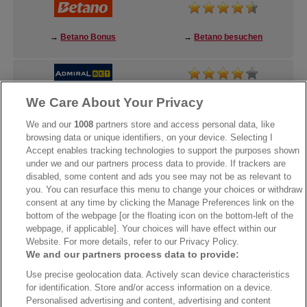
→
Betano Bonus
→
Betano besuchen
We Care About Your Privacy
→
AdmiralBet Bonus
→
AdmiralBet besuchen
We and our
1008
partners store and access personal data, like
browsing data or unique identifiers, on your device. Selecting I
Accept enables tracking technologies to support the purposes shown
under we and our partners process data to provide. If trackers are
→
Bwin Bonus
→
Bwin besuchen
disabled, some content and ads you see may not be as relevant to
you. You can resurface this menu to change your choices or withdraw
consent at any time by clicking the Manage Preferences link on the
bottom of the webpage [or the floating icon on the bottom-left of the
webpage, if applicable]. Your choices will have effect within our
Website. For more details, refer to our Privacy Policy.
We and our partners process data to provide:
Use precise geolocation data. Actively scan device characteristics
for identification. Store and/or access information on a device.
Personalised advertising and content, advertising and content