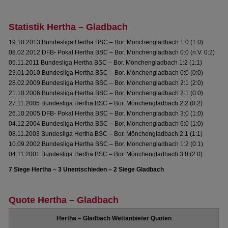
Statistik Hertha – Gladbach
19.10.2013 Bundesliga Hertha BSC – Bor. Mönchengladbach 1:0 (1:0)
08.02.2012 DFB- Pokal Hertha BSC – Bor. Mönchengladbach 0:0 (n.V. 0:2)
05.11.2011 Bundesliga Hertha BSC – Bor. Mönchengladbach 1:2 (1:1)
23.01.2010 Bundesliga Hertha BSC – Bor. Mönchengladbach 0:0 (0:0)
28.02.2009 Bundesliga Hertha BSC – Bor. Mönchengladbach 2:1 (2:0)
21.10.2006 Bundesliga Hertha BSC – Bor. Mönchengladbach 2:1 (0:0)
27.11.2005 Bundesliga Hertha BSC – Bor. Mönchengladbach 2:2 (0:2)
26.10.2005 DFB- Pokal Hertha BSC – Bor. Mönchengladbach 3:0 (1:0)
04.12.2004 Bundesliga Hertha BSC – Bor. Mönchengladbach 6:0 (1:0)
08.11.2003 Bundesliga Hertha BSC – Bor. Mönchengladbach 2:1 (1:1)
10.09.2002 Bundesliga Hertha BSC – Bor. Mönchengladbach 1:2 (0:1)
04.11.2001 Bundesliga Hertha BSC – Bor. Mönchengladbach 3:0 (2:0)
7 Siege Hertha – 3 Unentschieden – 2 Siege Gladbach
Quote Hertha – Gladbach
Hertha – Gladbach Wettanbieter Quoten