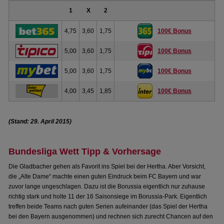
1
X
2
4,75
3,60
1,75
100€ Bonus
5,00
3,60
1,75
100€ Bonus
5,00
3,60
1,75
100€ Bonus
4,00
3,45
1,85
100€ Bonus
(Stand: 29. April 2015)
Bundesliga Wett Tipp & Vorhersage
Die Gladbacher gehen als Favorit ins Spiel bei der Hertha. Aber Vorsicht,
die „Alte Dame“ machte einen guten Eindruck beim FC Bayern und war
zuvor lange ungeschlagen. Dazu ist die Borussia eigentlich nur zuhause
richtig stark und holte 11 der 16 Saisonsiege im Borussia-Park. Eigentlich
treffen beide Teams nach guten Serien aufeinander (das Spiel der Hertha
bei den Bayern ausgenommen) und rechnen sich zurecht Chancen auf den