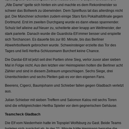
„Alte Dame“ igelte sich hinten ein und machte es dem Rekordmeister so
schwer das Bollwerk zu überwinden. Dem Spielfluss tat das allerdings nicht
gut. Die Münchner schonten zudem einige Stars fürs Pokalhalbfinale gegen
Dortmund. Erst im zweiten Durchgang wurde es dann etwas spannender.
Schulz lief alleine auf Neuer zu, scheiterte aber knapp am Weltmeister, der
stark parierte. Danach wurde die Guardiola-Elf immer besser und erspielte
sich Torchancen. Es dauerte bis zur 80. Minute, bis das Berliner
Abwehrbollwerk gebrochen wurde. Schweinsteiger erzielte das Tor des
Tages und ließ Hertha-Schlussmann Burchert keine Chance.
Die Dardai-Elf ist jetzt seit drei Partien ohne Sieg, verlor zuvor aber sieben
Mal in Folge nicht. Aus den letzten vier Heimspielen holten die Berliner acht
Zähler und sind in diesem Zeitraum ungeschlagen. Sechs Siege, drei
Unentschieden und sechs Pleiten gab es vor den eigenen Fans.
Beerens, Cigerci, Baumjohann und Schieber fallen gegen Gladbach verletzt
aus.
Julian Schieber mit sieben Treffern und Salomon Kalou mit sechs Toren
sind die erfolgreichsten Hertha Spieler vor dem gegnerischen Gehäuse.
Teamcheck Gladbach
Die Elf vom Niederrhein hatte im Topspiel Wolfsburg zu Gast. Beide Teams
tasteten sich zunächst ab. In der 21. Minute hätte Herrmann beinahe die