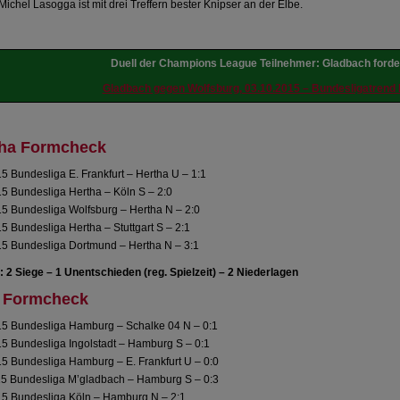
Michel Lasogga ist mit drei Treffern bester Knipser an der Elbe.
Duell der Champions League Teilnehmer: Gladbach forde
Gladbach gegen Wolfsburg, 03.10.2015 – Bundesligatrend
tha Formcheck
5 Bundesliga E. Frankfurt – Hertha U – 1:1
15 Bundesliga Hertha – Köln S – 2:0
15 Bundesliga Wolfsburg – Hertha N – 2:0
5 Bundesliga Hertha – Stuttgart S – 2:1
15 Bundesliga Dortmund – Hertha N – 3:1
: 2 Siege – 1 Unentschieden (reg. Spielzeit) – 2 Niederlagen
 Formcheck
15 Bundesliga Hamburg – Schalke 04 N – 0:1
15 Bundesliga Ingolstadt – Hamburg S – 0:1
15 Bundesliga Hamburg – E. Frankfurt U – 0:0
15 Bundesliga M’gladbach – Hamburg S – 0:3
15 Bundesliga Köln – Hamburg N – 2:1