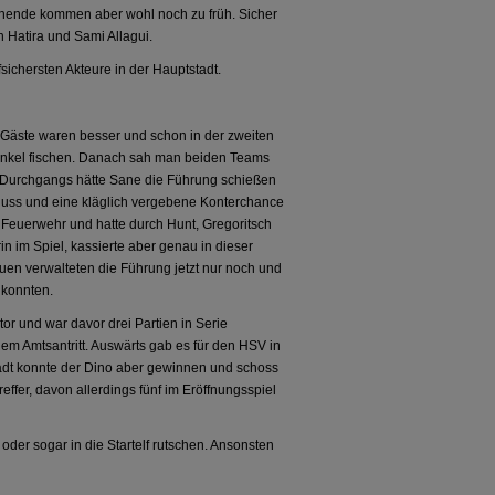
enende kommen aber wohl noch zu früh. Sicher
 Hatira und Sami Allagui.
sichersten Akteure in der Hauptstadt.
 Gäste waren besser und schon in der zweiten
inkel fischen. Danach sah man beiden Teams
en Durchgangs hätte Sane die Führung schießen
chuss und eine kläglich vergebene Konterchance
Feuerwehr und hatte durch Hunt, Gregoritsch
n im Spiel, kassierte aber genau in dieser
en verwalteten die Führung jetzt nur noch und
 konnten.
or und war davor drei Partien in Serie
em Amtsantritt. Auswärts gab es für den HSV in
tadt konnte der Dino aber gewinnen und schoss
ffer, davon allerdings fünf im Eröffnungsspiel
er sogar in die Startelf rutschen. Ansonsten