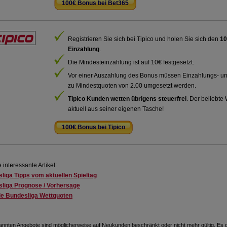
100€ Bonus bei Bet365
Registrieren Sie sich bei Tipico und holen Sie sich den
10
Einzahlung
.
Die Mindesteinzahlung ist auf 10€ festgesetzt.
Vor einer Auszahlung des Bonus müssen Einzahlungs- un
zu Mindestquoten von 2.00 umgesetzt werden.
Tipico Kunden wetten übrigens steuerfrei
. Der beliebte
aktuell aus seiner eigenen Tasche!
100€ Bonus bei Tipico
 interessante Artikel:
liga Tipps vom aktuellen Spieltag
liga Prognose / Vorhersage
le Bundesliga Wettquoten
annten Angebote sind möglicherweise auf Neukunden beschränkt oder nicht mehr gültig. Es 