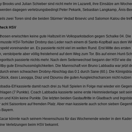
y Brooks und Julian Schieber sind nicht mehr im Lazarett, ihre Einsätze am Woch
 werden dagegen verletzungsbedingt Peter Pekarik, Sebastian Langkamp, Änis-Ben
eils zwei Toren sind die beiden Stürmer Vedad Ibisevic und Salomon Kalou die treff
heck HSV
thosen erwischten keine gute Halbzeit im Volksparkstadion gegen Schalke 04. Die
 musste HSV-Torhüter Drobny das Leder nach einem di Santo-Kopfball aus dem W
spekt voreinander an. Es passierte nicht viel im weiten Rund. Erst Mitte des erst
, verstolperte aber völlig freistehend auf dem Weg zum Tor. Bis auf einen Hunt-S
egoritsch passierte nichts mehr. Nach dem Seitenwechsel begann der HSV wie die 
tby gute Einschussmöglichkeiten. Die Mannschaft von Bruno Labbadia war jetzt dri
durch einen schwachen Drobny-Abschlag das 0:1 durch Sane (60.). Die Königsblau
 Glück, dass Lasogga, Diaz und Djourou die guten Ausgleichschancen nicht nutzen
badia-Elf kassierte damit nach drei zu Null Spielen in Folge mal wieder ein Gegent
hlagen (7 Punkte). Coach Labbadia kassierte seine erste Heimniederlage seit sein
n und Köln keine Punkte. Die letzten beiden Gastauftritte in Gladbach und Ingols
r acht Saisontore auf fremden Platz. Aber man kassierte auch schon sieben Gegentre
n Bayern.
Kacar könnte nach seinem Hexenschuss für das Wochenende wieder in den Kader od
eine Verletzungen beim HSV bekannt.