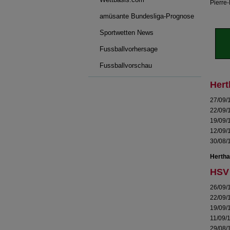
Pierre-
amüsante Bundesliga-Prognose
Sportwetten News
Fussballvorhersage
Fussballvorschau
Her
27/09/1
22/09/
19/09/
12/09/1
30/08/
Hertha
HSV
26/09/
22/09/
19/09/
11/09/
29/08/