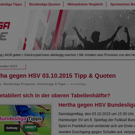
desliga Tipps
Bundesliga Quoten
Wettanbieter Vergleich
Sportwetten B
ung | AGB gelten | Glücksspiel kann abhängig machen | Wir erhalten eine Provision von den 
tember 2015
tha gegen HSV 03.10.2015 Tipp & Quoten
ie:
Bundesliga Prognose, Vorhersage & Tipps
— bundesliga
etabliert sich in der oberen Tabellenhälfte?
Hertha gegen HSV Bundeslig
Samstagmittag, den 03.10.2015 um 15:30 Uhr,
Hamburger SV am 8. Spieltag der Fußball Bund
Spiel in Frankfurt und verdiente sich am Ende
zweiten Durchgang gegen Schalke auf, verpas