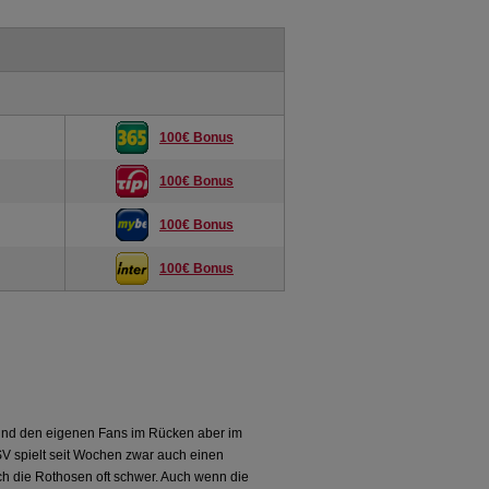
100€ Bonus
100€ Bonus
100€ Bonus
100€ Bonus
e und den eigenen Fans im Rücken aber im
SV spielt seit Wochen zwar auch einen
ch die Rothosen oft schwer. Auch wenn die