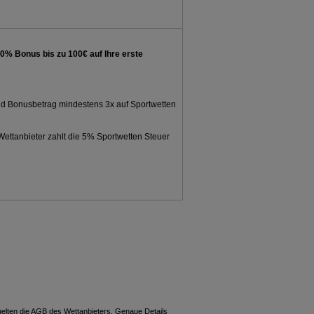
0% Bonus bis zu 100€ auf Ihre erste
d Bonusbetrag mindestens 3x auf Sportwetten
 Wettanbieter zahlt die 5% Sportwetten Steuer
gelten die AGB des Wettanbieters. Genaue Details