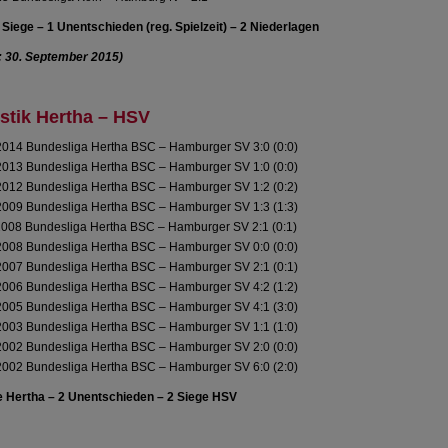
 Siege – 1 Unentschieden (reg. Spielzeit) – 2 Niederlagen
: 30. September 2015)
istik Hertha – HSV
2014 Bundesliga Hertha BSC – Hamburger SV 3:0 (0:0)
2013 Bundesliga Hertha BSC – Hamburger SV 1:0 (0:0)
2012 Bundesliga Hertha BSC – Hamburger SV 1:2 (0:2)
2009 Bundesliga Hertha BSC – Hamburger SV 1:3 (1:3)
2008 Bundesliga Hertha BSC – Hamburger SV 2:1 (0:1)
2008 Bundesliga Hertha BSC – Hamburger SV 0:0 (0:0)
2007 Bundesliga Hertha BSC – Hamburger SV 2:1 (0:1)
2006 Bundesliga Hertha BSC – Hamburger SV 4:2 (1:2)
2005 Bundesliga Hertha BSC – Hamburger SV 4:1 (3:0)
2003 Bundesliga Hertha BSC – Hamburger SV 1:1 (1:0)
2002 Bundesliga Hertha BSC – Hamburger SV 2:0 (0:0)
2002 Bundesliga Hertha BSC – Hamburger SV 6:0 (2:0)
e Hertha – 2 Unentschieden – 2 Siege HSV