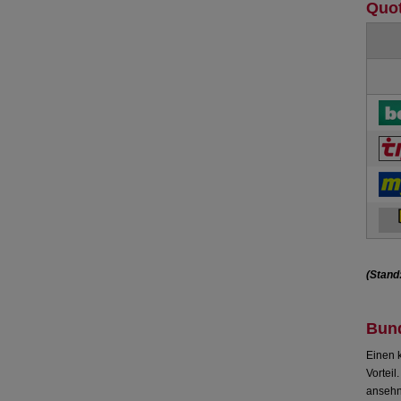
Quot
(Stand
Bund
Einen 
Vortei
ansehn