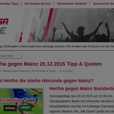
desliga Tipps
Bundesliga Quoten
Wettanbieter Vergleich
Sportwetten B
ung | AGB gelten | Glücksspiel kann abhängig machen | Wir erhalten eine Provision von den 
ember 2015
tha gegen Mainz 20.12.2015 Tipp & Quoten
ie:
Bundesliga Prognose, Vorhersage & Tipps
— bundesliga
t Hertha die starke Hinrunde gegen Mainz?
Hertha gegen Mainz Bundesli
Sonntagmittag, den 20.12.2015 um 15:30 Uhr
Olympiastadion Berlin ihre Hinrunde mit dem 1
Hauptstadtklub machte mit Aufsteiger Darmstad
eigenen Stadion. Die „Alte Dame“ grüßt von obe