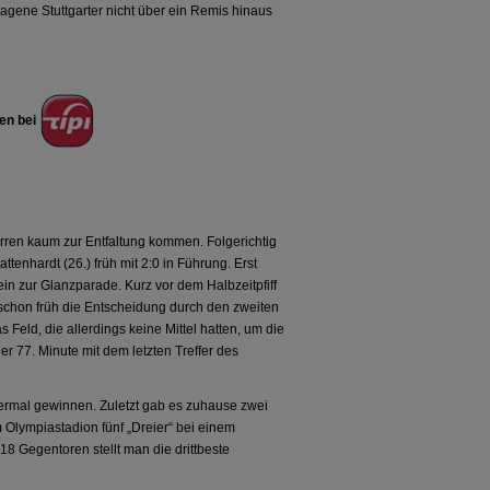
ene Stuttgarter nicht über ein Remis hinaus
pen bei
ren kaum zur Entfaltung kommen. Folgerichtig
ttenhardt (26.) früh mit 2:0 in Führung. Erst
n zur Glanzparade. Kurz vor dem Halbzeitpfiff
 schon früh die Entscheidung durch den zweiten
 Feld, die allerdings keine Mittel hatten, um die
er 77. Minute mit dem letzten Treffer des
viermal gewinnen. Zuletzt gab es zuhause zwei
 Olympiastadion fünf „Dreier“ bei einem
18 Gegentoren stellt man die drittbeste