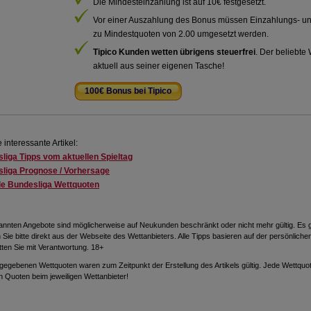
Die Mindesteinzahlung ist auf 10€ festgesetzt.
Vor einer Auszahlung des Bonus müssen Einzahlungs- un
zu Mindestquoten von 2.00 umgesetzt werden.
Tipico Kunden wetten übrigens steuerfrei
. Der beliebte
aktuell aus seiner eigenen Tasche!
100€ Bonus bei Tipico
 interessante Artikel:
liga Tipps vom aktuellen Spieltag
liga Prognose / Vorhersage
le Bundesliga Wettquoten
annten Angebote sind möglicherweise auf Neukunden beschränkt oder nicht mehr gültig. Es 
Sie bitte direkt aus der Webseite des Wettanbieters. Alle Tipps basieren auf der persönliche
tten Sie mit Verantwortung. 18+
angegebenen Wettquoten waren zum Zeitpunkt der Erstellung des Artikels gültig. Jede Wettquot
n Quoten beim jeweiligen Wettanbieter!