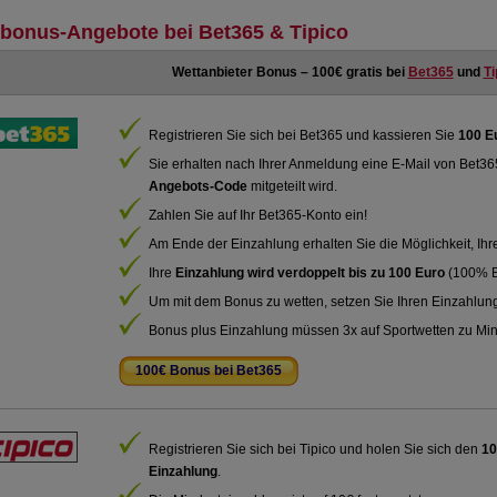
bonus-Angebote bei Bet365 & Tipico
Wettanbieter Bonus – 100€ gratis bei
Bet365
und
Ti
Registrieren Sie sich bei Bet365 und kassieren Sie
100 Eu
Sie erhalten nach Ihrer Anmeldung eine E-Mail von Bet365
Angebots-Code
mitgeteilt wird.
Zahlen Sie auf Ihr Bet365-Konto ein!
Am Ende der Einzahlung erhalten Sie die Möglichkeit, I
Ihre
Einzahlung wird verdoppelt bis zu 100 Euro
(100% B
Um mit dem Bonus zu wetten, setzen Sie Ihren Einzahlung
Bonus plus Einzahlung müssen 3x auf Sportwetten zu Mi
100€ Bonus bei Bet365
Registrieren Sie sich bei Tipico und holen Sie sich den
10
Einzahlung
.