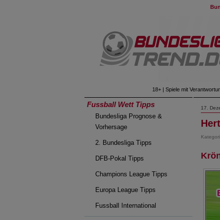
Bun
18+ | Spiele mit Verantwort
Fussball Wett Tipps
17. Dez
Bundesliga Prognose &
Her
Vorhersage
Kategor
2. Bundesliga Tipps
Krön
DFB-Pokal Tipps
Champions League Tipps
Europa League Tipps
Fussball International