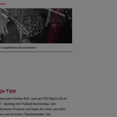
onus
hier angeführten Buchmachern
ga Tipp
, beenden Hertha BSC und der FSV Mainz 05 im
7. Spieltag der Fußball Bundesliga. Der
t kurzen Prozess und fegte die Lilien aus dem
n und ist schon Tabellendritter. Die