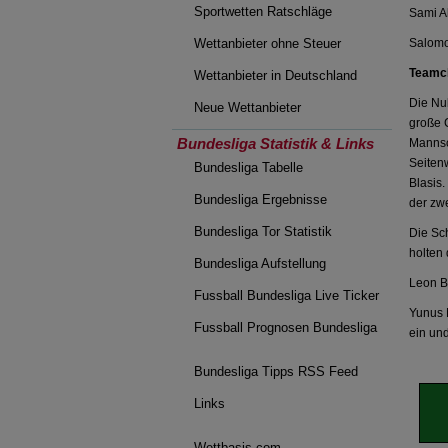
Sportwetten Ratschläge
Sami Al
Wettanbieter ohne Steuer
Salomo
Teamc
Wettanbieter in Deutschland
Die Nul
Neue Wettanbieter
große C
Bundesliga Statistik & Links
Mannsc
Seiten
Bundesliga Tabelle
Blasis
Bundesliga Ergebnisse
der zw
Bundesliga Tor Statistik
Die Sc
holten 
Bundesliga Aufstellung
Leon Ba
Fussball Bundesliga Live Ticker
Yunus M
Fussball Prognosen Bundesliga
ein un
Bundesliga Tipps RSS Feed
Links
Wettbasis.com