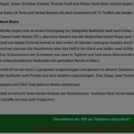
lagui, Julian Schieber, Keeper Thomas Kraft und Niklas Stark fallen verletzt gegen
n Kalou (8 Tore) und Vedad Ibisevic (6) sind zusammen mit 14 Treffern die besten
heck Mainz
lfünfer zogen sich im ersten Durchgang bei Stuttgarter Ballbesitz weit nach hinte
hance hatte Maxim (26.), aber kurz danach war die Möglichkeit durch Rupp noch be
haft von Martin Schmidt konnte in den ersten 45 Minuten zwei gute Ansätze durch
wechsel nahmen die Hausherren aber das Heft in die Hand und hatten zwei richti
. Der Schlussmann der Schwaben war aber in Topform und hielt seine Mannschaft 
ei unterschiedlichen Halbzeiten ein gerechtes Remis in Mainz.
hmidt-Elf ist seit sechs Ligaspielen ungeschlagen und gewann in diesem Zeitraum d
die Nullfünfer acht Punkte und sind seitdem ungeschlagen. Drei Siege, zwei Remis
logun und Elkin Soto fallen in Berlin verletzt aus.
alli ist mit acht Toren bester Knipser der Rheinhessen. Yoshinori Muto ist mit sieb
d schaffte es noch aufs Treppchen.
Überwintert der VfB als Tabellenschlusslicht?
Stuttgart gegen Wolfsburg, 19.12.2015 – Bundesligatrend