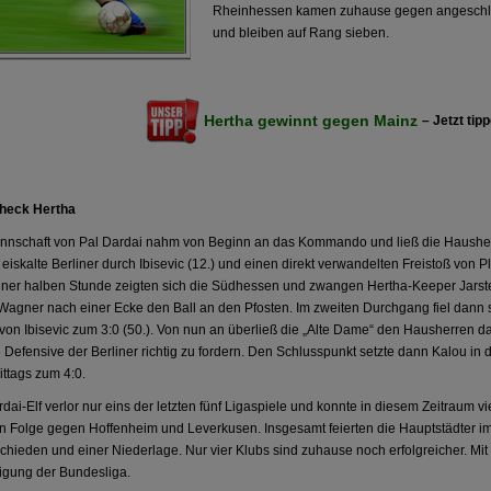
Rheinhessen kamen zuhause gegen angeschlag
und bleiben auf Rang sieben.
Hertha gewinnt gegen Mainz
– Jetzt tip
heck Hertha
nnschaft von Pal Dardai nahm von Beginn an das Kommando und ließ die Hausher
eiskalte Berliner durch Ibisevic (12.) und einen direkt verwandelten Freistoß von Pla
iner halben Stunde zeigten sich die Südhessen und zwangen Hertha-Keeper Jarstei
 Wagner nach einer Ecke den Ball an den Pfosten. Im zweiten Durchgang fiel dann
 von Ibisevic zum 3:0 (50.). Von nun an überließ die „Alte Dame“ den Hausherren das
 Defensive der Berliner richtig zu fordern. Den Schlusspunkt setzte dann Kalou in d
ttags zum 4:0.
dai-Elf verlor nur eins der letzten fünf Ligaspiele und konnte in diesem Zeitraum 
in Folge gegen Hoffenheim und Leverkusen. Insgesamt feierten die Hauptstädter im
hieden und einer Niederlage. Nur vier Klubs sind zuhause noch erfolgreicher. Mit 
digung der Bundesliga.