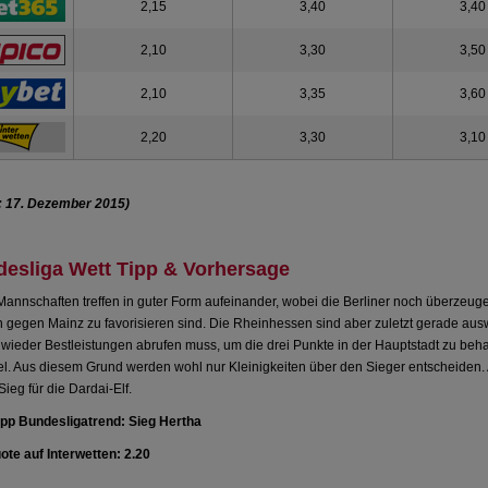
2,15
3,40
3,40
2,10
3,30
3,50
2,10
3,35
3,60
2,20
3,30
3,10
: 17. Dezember 2015)
esliga Wett Tipp & Vorhersage
Mannschaften treffen in guter Form aufeinander, wobei die Berliner noch überzeuge
 gegen Mainz zu favorisieren sind. Die Rheinhessen sind aber zuletzt gerade ausw
ieder Bestleistungen abrufen muss, um die drei Punkte in der Hauptstadt zu behalte
el. Aus diesem Grund werden wohl nur Kleinigkeiten über den Sieger entscheiden. 
ieg für die Dardai-Elf.
ipp Bundesligatrend: Sieg Hertha
ote auf Interwetten: 2.20