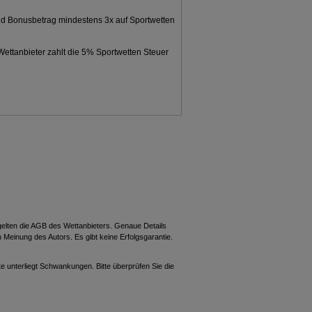
d Bonusbetrag mindestens 3x auf Sportwetten
 Wettanbieter zahlt die 5% Sportwetten Steuer
gelten die AGB des Wettanbieters. Genaue Details
n Meinung des Autors. Es gibt keine Erfolgsgarantie.
e unterliegt Schwankungen. Bitte überprüfen Sie die