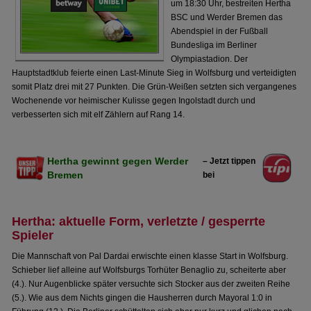
um 18:30 Uhr, bestreiten Hertha
BSC und Werder Bremen das
Abendspiel in der Fußball
Bundesliga im Berliner
Olympiastadion. Der
Hauptstadtklub feierte einen Last-Minute Sieg in Wolfsburg und verteidigten
somit Platz drei mit 27 Punkten. Die Grün-Weißen setzten sich vergangenes
Wochenende vor heimischer Kulisse gegen Ingolstadt durch und
verbesserten sich mit elf Zählern auf Rang 14.
Hertha gewinnt gegen Werder
– Jetzt tippen
Bremen
bei
Hertha: aktuelle Form, verletzte / gesperrte
Spieler
Die Mannschaft von Pal Dardai erwischte einen klasse Start in Wolfsburg.
Schieber lief alleine auf Wolfsburgs Torhüter Benaglio zu, scheiterte aber
(4.). Nur Augenblicke später versuchte sich Stocker aus der zweiten Reihe
(5.). Wie aus dem Nichts gingen die Hausherren durch Mayoral 1:0 in