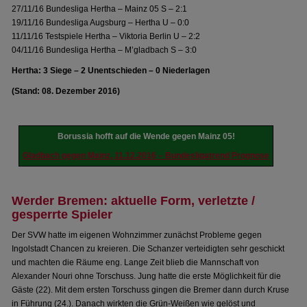
27/11/16 Bundesliga Hertha – Mainz 05 S – 2:1
19/11/16 Bundesliga Augsburg – Hertha U – 0:0
11/11/16 Testspiele Hertha – Viktoria Berlin U – 2:2
04/11/16 Bundesliga Hertha – M’gladbach S – 3:0
Hertha: 3 Siege – 2 Unentschieden – 0 Niederlagen
(Stand: 08. Dezember 2016)
Borussia hofft auf die Wende gegen Mainz 05!
Gladbach gegen Mainz, 11.12.2016 – Bundesligatrend Prognose
Werder Bremen: aktuelle Form, verletzte /
gesperrte Spieler
Der SVW hatte im eigenen Wohnzimmer zunächst Probleme gegen
Ingolstadt Chancen zu kreieren. Die Schanzer verteidigten sehr geschickt
und machten die Räume eng. Lange Zeit blieb die Mannschaft von
Alexander Nouri ohne Torschuss. Jung hatte die erste Möglichkeit für die
Gäste (22). Mit dem ersten Torschuss gingen die Bremer dann durch Kruse
in Führung (24.). Danach wirkten die Grün-Weißen wie gelöst und