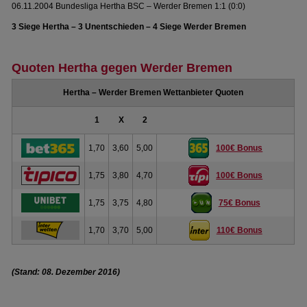
06.11.2004 Bundesliga Hertha BSC – Werder Bremen 1:1 (0:0)
3 Siege Hertha – 3 Unentschieden – 4 Siege Werder Bremen
Quoten Hertha gegen Werder Bremen
Hertha – Werder Bremen Wettanbieter Quoten
1
X
2
1,70
3,60
5,00
100€ Bonus
1,75
3,80
4,70
100€ Bonus
1,75
3,75
4,80
75€ Bonus
1,70
3,70
5,00
110€ Bonus
(Stand: 08. Dezember 2016)