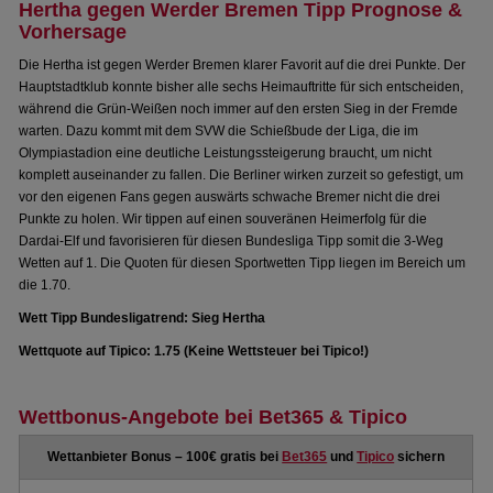
Hertha gegen Werder Bremen Tipp Prognose &
Vorhersage
Die Hertha ist gegen Werder Bremen klarer Favorit auf die drei Punkte. Der
Hauptstadtklub konnte bisher alle sechs Heimauftritte für sich entscheiden,
während die Grün-Weißen noch immer auf den ersten Sieg in der Fremde
warten. Dazu kommt mit dem SVW die Schießbude der Liga, die im
Olympiastadion eine deutliche Leistungssteigerung braucht, um nicht
komplett auseinander zu fallen. Die Berliner wirken zurzeit so gefestigt, um
vor den eigenen Fans gegen auswärts schwache Bremer nicht die drei
Punkte zu holen. Wir tippen auf einen souveränen Heimerfolg für die
Dardai-Elf und favorisieren für diesen Bundesliga Tipp somit die 3-Weg
Wetten auf 1. Die Quoten für diesen Sportwetten Tipp liegen im Bereich um
die 1.70.
Wett Tipp Bundesligatrend: Sieg Hertha
Wettquote auf Tipico: 1.75 (Keine Wettsteuer bei Tipico!)
Wettbonus-Angebote bei Bet365 & Tipico
Wettanbieter Bonus – 100€ gratis bei
Bet365
und
Tipico
sichern