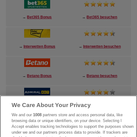
→
Bet365 Bonus
→
Bet365 besuchen
→
Interwetten Bonus
→
Interwetten besuchen
→
Betano Bonus
→
Betano besuchen
We Care About Your Privacy
→
AdmiralBet Bonus
→
AdmiralBet besuchen
We and our
1008
partners store and access personal data, like
browsing data or unique identifiers, on your device. Selecting I
Accept enables tracking technologies to support the purposes shown
under we and our partners process data to provide. If trackers are
→
Bwin Bonus
→
Bwin besuchen