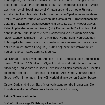
Führung (12.). Die Berliner schüttelten sich aber nur kurz und glichen nach
einem Freistoß von Plattenhardt aus (16.). Das wiederum juckte die „Wölfe“
auch kaum, weil Seguin nur zwei Minuten später die erneute Führung
erzielte. Der Hauptstadtklub hatte zwar mehr vom Spiel, aber kaum Ideen.
Erst kurz vor dem Pausentee wurden die Gäste durch Haraguchi noch mal
gefährlich. Nach dem Seitenwechsel war die „Alte Dame“ wieder aktiver,
Kalou köpfte aber über den Kasten (51.). Der verdiente 2:2 Ausgleich fiel
dann in der 69. Minute nach einem Flachschuss von Esswein. Von den
Niedersachsen kam kaum noch etwas nach vorne. Berlin verpasste den
Führungstreffer zunächst noch, nutzte dann die spielerische Überzahl nach
der Gelb-Roten Karte für Seguin (87.) und bejubelte den verwandelten
Foulelfmeter von Kalou zum 3:2 Sieg (91.).
Die Dardai-Elf ist seit vier Liga-Spielen in Folge ungeschlagen und holte in
diesem Zeitraum 10 Punkte. Im Olympiastadion ist die Hertha noch ohne
Niederlage und konnte alle sechs Heimspiele für sich entscheiden – bestes
Heimteam der Liga. Erst dreimal musste die „Alte Dame“ zuhause einen
Gegentreffer hinnehmen – Nur Köln verteidigt im eigenen Stadion besser.
Ondrej Duda und Niklas Stark fallen verletzt gegen die Bremer aus. Der
Einsatz von Mitchell Weiser entscheidet sich erst kurzfristig.
Letzte Spiele von Hertha
03/12/16 Bundesliga Wolfsburg – Hertha S – 2:3