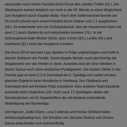
verpassten nach einem Freistoß durch Kruse den zweiten Treffer (31.). Die
Oberbayern kamen lediglich nur noch in der 40. Minute zu einer Möglichkeit
zum Ausgleich durch Kapitän Matip. Nach dem Seitenwechsel konnte der
FCI recht schnell nach einem Freistoß durch Suttner zum 1:1 ausgleichen
(58.). Es entwickelte sich ein Schlagabtausch, den die Hausherren dann mit
dem 2:1 durch Bartels für sich entscheiden konnten (76.). In der
Schlussphase hatte Werder Glück, dass Cohen (83.), Leckie (90.) und
Hartmann (92.) nicht den Ausgleich erzielten.
Die Nouri-Elf ist seit zwei Liga-Spielen in Folge ungeschlagen und holte in
diesem Zeitraum vier Punkte. Damit stoppte Werder auch gleichzeitig die
Negativserie von vier Pleiten in Serie. Auswärts sind die Grün-Weißen in
dieser Saison noch ohne dreifachen Punktgewinn. Die beiden Zähler in der
Fremde gab es beim 2:2 in Darmstadt am 6. Spieltag und zuletzt mit dem
gleichen Ergebnis beim Nordderby in Hamburg. Nur Gladbach und
Darmstadt sind auf fremden Platz schwächer. Kein anderes Team kassierte
auswärts mehr Gegentore (20). Auch nach 13 Spieltagen stellen die
Norddeutschen mit 32 Gegentreffern die mit Abstand schlechteste
Verteidigung der Bundesliga.
Izet Hajrovic, Justin Eilers, Luca Caldirola und Florian Grillitsch fallen
verletzungsbedingt aus. Die Einsätze von Jaroslav Drobny und Ulisses
Garcia entscheiden sich erst kurzfristig.