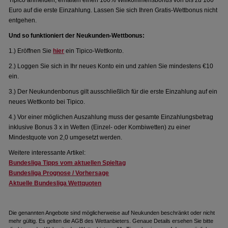
Tipico anmelden, erhalten einen 100% Willkommensbonus von bis zu 100
Euro auf die erste Einzahlung. Lassen Sie sich Ihren Gratis-Wettbonus nicht
entgehen.
Und so funktioniert der Neukunden-Wettbonus:
1.) Eröffnen Sie
hier
ein Tipico-Wettkonto.
2.) Loggen Sie sich in Ihr neues Konto ein und zahlen Sie mindestens €10
ein.
3.) Der Neukundenbonus gilt ausschließlich für die erste Einzahlung auf ein
neues Wettkonto bei Tipico.
4.) Vor einer möglichen Auszahlung muss der gesamte Einzahlungsbetrag
inklusive Bonus 3 x in Wetten (Einzel- oder Kombiwetten) zu einer
Mindestquote von 2,0 umgesetzt werden.
Weitere interessante Artikel:
Bundesliga Tipps vom aktuellen Spieltag
Bundesliga Prognose / Vorhersage
Aktuelle Bundesliga Wettquoten
Die genannten Angebote sind möglicherweise auf Neukunden beschränkt oder nicht
mehr gültig. Es gelten die AGB des Wettanbieters. Genaue Details ersehen Sie bitte