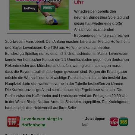
Uhr
Wir schreiben bereits den
neunten Bundesliga Spieltag und
dieser hält wieder eine große
Anzahl von spannenden
Begegnungen für die zahlreichen
Sportwetten Fans bereit. Den Anfang machen bereits am Freitag Hoffenheim
und Bayer Leverkusen. Die TSG aus Hoffenheim kam am letzten
Bundesliga Spieltag nur zu einem 2:2 Unentschieden in Mainz. Leverkusen
konnte vor heimischer Kulisse ein 1:1 Unentschieden gegen den deutschen
Rekordmeister aus München erkämpfen, wenngleich man sagen muss,
dass die Bayern deutlich überlegen gewesen sind. Gegen die Kraichgauer
möchte die Werkself nun drei wichtige Punkte holen. Immerhin besteht das
Hauptziel darin sich weiterhin vorne in der Tabelle festbeißen zu können.
Die Konkurrenz ist groß und somit müssen die Ergebnisse stimmen. Die
Partie zwischen Hoffenheim und Leverkusen wird am Freitag um 20:30 Uhr
in der Wirsol Rhein-Neckar-Arena in Sinsheim angepfiffen. Die Kraichgauer
haben somit den Heimvorteil auf ihrer Seite.
Leverkusen siegt in
– Jetzt tippen
Hoffenheim
bei