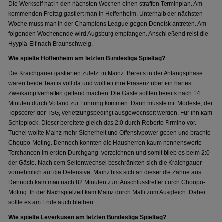
Die Werkself hat in den nächsten Wochen einen straffen Terminplan. Am
kommenden Freitag gastiert man in Hoffenheim. Unterhalb der nächsten
Woche muss man in der Champions League gegen Donetsk antreten. Am
folgenden Wochenende wird Augsburg empfangen. Anschließend reist die
Hyypiä-Elf nach Braunschweig.
Wie spielte Hoffenheim am letzten Bundesliga Spieltag?
Die Kraichgauer gastierten zuletzt in Mainz. Bereits in der Anfangsphase
waren beide Teams voll da und wollten ihre Präsenz über ein hartes
Zweikampfverhalten geltend machen. Die Gäste sollten bereits nach 14
Minuten durch Volland zur Führung kommen. Dann musste mit Modeste, der
Topscorer der TSG, verletzungsbedingt ausgewechselt werden. Für ihn kam
Schipplock. Dieser bereitete gleich das 2:0 durch Roberto Firmino vor.
Tuchel wollte Mainz mehr Sicherheit und Offensivpower geben und brachte
Choupo-Moting. Dennoch konnten die Hausherren kaum nennenswerte
Torchancen im ersten Durchgang verzeichnen und somit blieb es beim 2:0
der Gäste. Nach dem Seitenwechsel beschränkten sich die Kraichgauer
vornehmlich auf die Defensive. Mainz biss sich an dieser die Zähne aus.
Dennoch kam man nach 82 Minuten zum Anschlusstreffer durch Choupo-
Moting. In der Nachspielzeit kam Mainz durch Malli zum Ausgleich. Dabei
sollte es am Ende auch bleiben.
Wie spielte Leverkusen am letzten Bundesliga Spieltag?