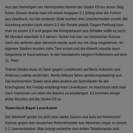
Aus den bisherigen vier Heimspielen konnte die Gisdol-Elf nur einen Sieg
holen. Diesen feierte man mit einem knappen 2:1 Erfolg über die Fohlen
aus Gladbach. Auf der anderen Seite wurden drei Unentschieden erzielt. Mit
Nürnberg wurden nach einem 2:2 die Punkte geteilt. Gegen Freiburg kam
man zu einem 3:3 und gegen die Königsblauen aus Schalke sollte es nach
90 Minuten ebenfalls 3:3 stehen. Sicher hat man vor heimischer Kulisse
noch nie verloren aber dennoch wurde auch nur ein Sieg eingefahren. Im
eigenen Stadien wurden zehn Tore erzielt und die Abwehr musste neun
Gegentore in Kauf nehmen. In der Heimtabelle rangiert Hoffenheim auf dem
11. Platz.
Trainer Gisdol muss im Spiel gegen Leverkusen auf Boris Vukcevic und
Andreas Ludwig verzichten. Beide Akteure fallen verletzungsbedingt aus.
Die kommenden Spiele sind alles andere als Selbstläufer für die
Kraichgauer. Am Freitag empfängt man Leverkusen. Im Anschluss reist man
nach Hannover, um dann die Bayern zu empfangen. Es kommen einige
dicke Brocken auf die Gisdol-Elf zu.
Teamcheck Bayer Leverkusen
Die Werkself spielte bis jetzt eine starke Saison und kam vor heimischer
Kulisse gegen den deutschen Rekordmeister aus München sogar zu einem
1:1 Unentschieden. Man belegt weiterhin den dritten Tabellenplatz und