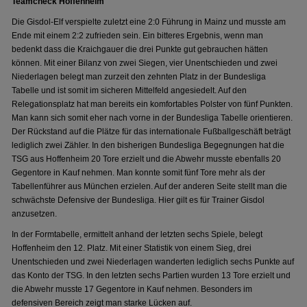
Teamcheck Hoffenheim
Die Gisdol-Elf verspielte zuletzt eine 2:0 Führung in Mainz und musste am
Ende mit einem 2:2 zufrieden sein. Ein bitteres Ergebnis, wenn man
bedenkt dass die Kraichgauer die drei Punkte gut gebrauchen hätten
können. Mit einer Bilanz von zwei Siegen, vier Unentschieden und zwei
Niederlagen belegt man zurzeit den zehnten Platz in der Bundesliga
Tabelle und ist somit im sicheren Mittelfeld angesiedelt. Auf den
Relegationsplatz hat man bereits ein komfortables Polster von fünf Punkten.
Man kann sich somit eher nach vorne in der Bundesliga Tabelle orientieren.
Der Rückstand auf die Plätze für das internationale Fußballgeschäft beträgt
lediglich zwei Zähler. In den bisherigen Bundesliga Begegnungen hat die
TSG aus Hoffenheim 20 Tore erzielt und die Abwehr musste ebenfalls 20
Gegentore in Kauf nehmen. Man konnte somit fünf Tore mehr als der
Tabellenführer aus München erzielen. Auf der anderen Seite stellt man die
schwächste Defensive der Bundesliga. Hier gilt es für Trainer Gisdol
anzusetzen.
In der Formtabelle, ermittelt anhand der letzten sechs Spiele, belegt
Hoffenheim den 12. Platz. Mit einer Statistik von einem Sieg, drei
Unentschieden und zwei Niederlagen wanderten lediglich sechs Punkte auf
das Konto der TSG. In den letzten sechs Partien wurden 13 Tore erzielt und
die Abwehr musste 17 Gegentore in Kauf nehmen. Besonders im
defensiven Bereich zeigt man starke Lücken auf.