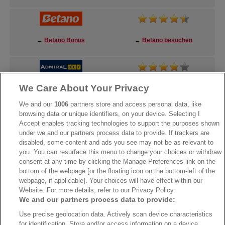
→
Betano Bonus
→
Betano besuchen
We Care About Your Privacy
→
AdmiralBet Bonus
→
AdmiralBet besuchen
We and our
1006
partners store and access personal data, like
browsing data or unique identifiers, on your device. Selecting I
Accept enables tracking technologies to support the purposes shown
under we and our partners process data to provide. If trackers are
→
Bwin Bonus
→
Bwin besuchen
disabled, some content and ads you see may not be as relevant to
you. You can resurface this menu to change your choices or withdraw
consent at any time by clicking the Manage Preferences link on the
bottom of the webpage [or the floating icon on the bottom-left of the
webpage, if applicable]. Your choices will have effect within our
Website. For more details, refer to our Privacy Policy.
We and our partners process data to provide:
Use precise geolocation data. Actively scan device characteristics
for identification. Store and/or access information on a device.