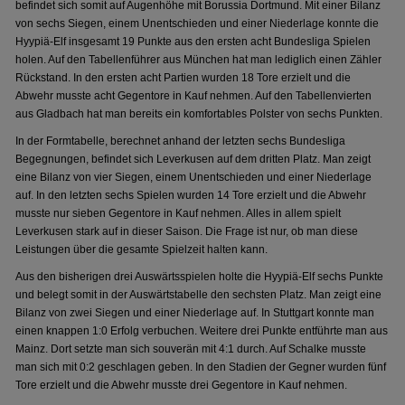
befindet sich somit auf Augenhöhe mit Borussia Dortmund. Mit einer Bilanz
von sechs Siegen, einem Unentschieden und einer Niederlage konnte die
Hyypiä-Elf insgesamt 19 Punkte aus den ersten acht Bundesliga Spielen
holen. Auf den Tabellenführer aus München hat man lediglich einen Zähler
Rückstand. In den ersten acht Partien wurden 18 Tore erzielt und die
Abwehr musste acht Gegentore in Kauf nehmen. Auf den Tabellenvierten
aus Gladbach hat man bereits ein komfortables Polster von sechs Punkten.
In der Formtabelle, berechnet anhand der letzten sechs Bundesliga
Begegnungen, befindet sich Leverkusen auf dem dritten Platz. Man zeigt
eine Bilanz von vier Siegen, einem Unentschieden und einer Niederlage
auf. In den letzten sechs Spielen wurden 14 Tore erzielt und die Abwehr
musste nur sieben Gegentore in Kauf nehmen. Alles in allem spielt
Leverkusen stark auf in dieser Saison. Die Frage ist nur, ob man diese
Leistungen über die gesamte Spielzeit halten kann.
Aus den bisherigen drei Auswärtsspielen holte die Hyypiä-Elf sechs Punkte
und belegt somit in der Auswärtstabelle den sechsten Platz. Man zeigt eine
Bilanz von zwei Siegen und einer Niederlage auf. In Stuttgart konnte man
einen knappen 1:0 Erfolg verbuchen. Weitere drei Punkte entführte man aus
Mainz. Dort setzte man sich souverän mit 4:1 durch. Auf Schalke musste
man sich mit 0:2 geschlagen geben. In den Stadien der Gegner wurden fünf
Tore erzielt und die Abwehr musste drei Gegentore in Kauf nehmen.