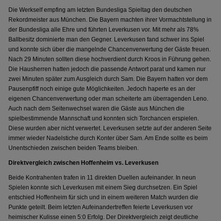
Die Werkself empfing am letzten Bundesliga Spieltag den deutschen
Rekordmeister aus München. Die Bayern machten ihrer Vormachtstellung in
der Bundesliga alle Ehre und führten Leverkusen vor. Mit mehr als 78%
Ballbesitz dominierte man den Gegner. Leverkusen fand schwer ins Spiel
und konnte sich über die mangelnde Chancenverwertung der Gäste freuen.
Nach 29 Minuten sollten diese hochverdient durch Kroos in Führung gehen.
Die Hausherren hatten jedoch die passende Antwort parat und kamen nur
zwei Minuten später zum Ausgleich durch Sam. Die Bayern hatten vor dem
Pausenpfiff noch einige gute Möglichkeiten. Jedoch haperte es an der
eigenen Chancenverwertung oder man scheiterte am überragenden Leno.
Auch nach dem Seitenwechsel waren die Gäste aus München die
spielbestimmende Mannschaft und konnten sich Torchancen erspielen.
Diese wurden aber nicht verwertet. Leverkusen setzte auf der anderen Seite
immer wieder Nadelstiche durch Konter über Sam. Am Ende sollte es beim
Unentschieden zwischen beiden Teams bleiben.
Direktvergleich zwischen Hoffenheim vs. Leverkusen
Beide Kontrahenten trafen in 11 direkten Duellen aufeinander. In neun
Spielen konnte sich Leverkusen mit einem Sieg durchsetzen. Ein Spiel
entschied Hoffenheim für sich und in einem weiteren Match wurden die
Punkte geteilt. Beim letzten Aufeinandertreffen feierte Leverkusen vor
heimischer Kulisse einen 5:0 Erfolg. Der Direktvergleich zeigt deutliche