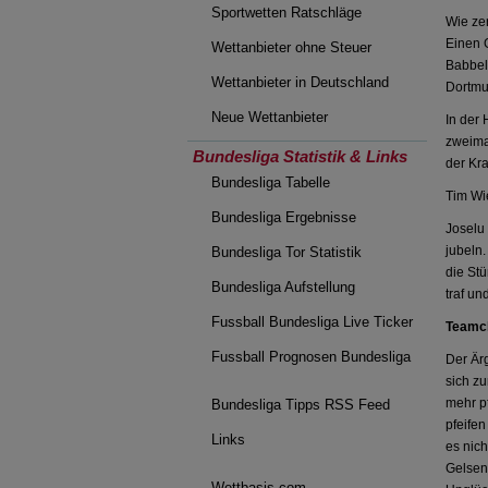
Sportwetten Ratschläge
Wie ze
Einen G
Wettanbieter ohne Steuer
Babbel
Wettanbieter in Deutschland
Dortmu
Neue Wettanbieter
In der 
zweima
Bundesliga Statistik & Links
der Kr
Bundesliga Tabelle
Tim Wie
Bundesliga Ergebnisse
Joselu 
jubeln.
Bundesliga Tor Statistik
die Stü
Bundesliga Aufstellung
traf u
Fussball Bundesliga Live Ticker
Teamc
Fussball Prognosen Bundesliga
Der Ärg
sich zu
mehr p
Bundesliga Tipps RSS Feed
pfeifen
Links
es nic
Gelsen
Wettbasis.com