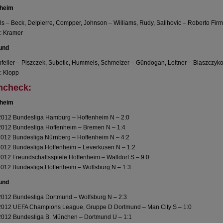
nheim
s – Beck, Delpierre, Compper, Johnson – Williams, Rudy, Salihovic – Roberto Firm
r: Kramer
und
feller – Piszczek, Subotic, Hummels, Schmelzer – Gündogan, Leitner – Blaszczyk
: Klopp
mcheck:
nheim
2012 Bundesliga Hamburg – Hoffenheim N – 2:0
2012 Bundesliga Hoffenheim – Bremen N – 1:4
2012 Bundesliga Nürnberg – Hoffenheim N – 4:2
2012 Bundesliga Hoffenheim – Leverkusen N – 1:2
2012 Freundschaftsspiele Hoffenheim – Walldorf S – 9:0
2012 Bundesliga Hoffenheim – Wolfsburg N – 1:3
und
2012 Bundesliga Dortmund – Wolfsburg N – 2:3
2012 UEFA Champions League, Gruppe D Dortmund – Man City S – 1:0
2012 Bundesliga B. München – Dortmund U – 1:1