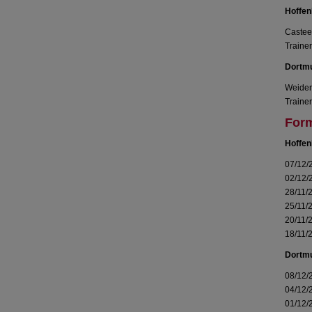
Hoffe
Casteel
Traine
Dortm
Weiden
Trainer
For
Hoffe
07/12/
02/12/
28/11/
25/11/
20/11/
18/11/
Dortm
08/12/
04/12/
01/12/