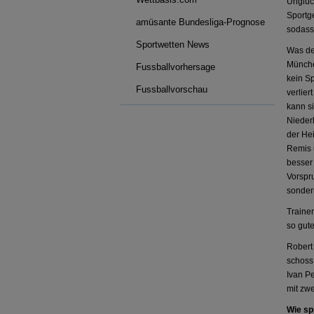
Unglück
Sportg
amüsante Bundesliga-Prognose
sodass 
Sportwetten News
Was de
München
Fussballvorhersage
kein Sp
Fussballvorschau
verlier
kann s
Nieder
der Hei
Remis u
besser 
Vorspru
sonder
Trainer
so gut
Robert 
schoss 
Ivan P
mit zwe
Wie sp