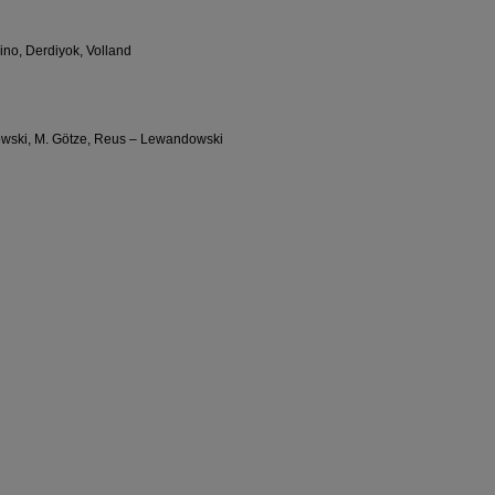
ino, Derdiyok, Volland
owski, M. Götze, Reus – Lewandowski