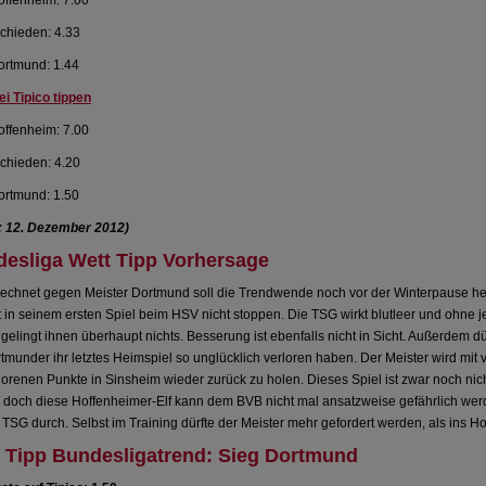
offenheim: 7.00
chieden: 4.33
ortmund: 1.44
ei Tipico tippen
offenheim: 7.00
chieden: 4.20
ortmund: 1.50
: 12. Dezember 2012)
esliga Wett Tipp Vorhersage
echnet gegen Meister Dortmund soll die Trendwende noch vor der Winterpause her.
t in seinem ersten Spiel beim HSV nicht stoppen. Die TSG wirkt blutleer und ohne j
gelingt ihnen überhaupt nichts. Besserung ist ebenfalls nicht in Sicht. Außerdem 
tmunder ihr letztes Heimspiel so unglücklich verloren haben. Der Meister wird mit
lorenen Punkte in Sinsheim wieder zurück zu holen. Dieses Spiel ist zwar noch nic
t, doch diese Hoffenheimer-Elf kann dem BVB nicht mal ansatzweise gefährlich wer
 TSG durch. Selbst im Training dürfte der Meister mehr gefordert werden, als ins H
 Tipp Bundesligatrend: Sieg Dortmund