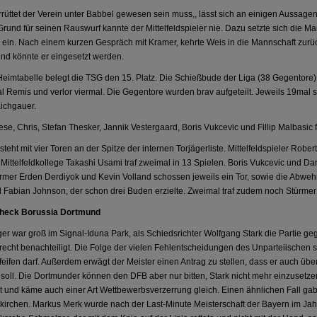
rrüttet der Verein unter Babbel gewesen sein muss,, lässt sich an einigen Aussag
rund für seinen Rauswurf kannte der Mittelfeldspieler nie. Dazu setzte sich die M
 ein. Nach einem kurzen Gespräch mit Kramer, kehrte Weis in die Mannschaft zurüc
nd könnte er eingesetzt werden.
Heimtabelle belegt die TSG den 15. Platz. Die Schießbude der Liga (38 Gegentore)
l Remis und verlor viermal. Die Gegentore wurden brav aufgeteilt. Jeweils 19mal 
aichgauer.
se, Chris, Stefan Thesker, Jannik Vestergaard, Boris Vukcevic und Fillip Malbasic 
steht mit vier Toren an der Spitze der internen Torjägerliste. Mittelfeldspieler Rob
 Mittelfeldkollege Takashi Usami traf zweimal in 13 Spielen. Boris Vukcevic und Dan
rmer Erden Derdiyok und Kevin Volland schossen jeweils ein Tor, sowie die Abwehr
nd Fabian Johnson, der schon drei Buden erzielte. Zweimal traf zudem noch Stürme
heck Borussia Dortmund
er war groß im Signal-Iduna Park, als Schiedsrichter Wolfgang Stark die Partie ge
recht benachteiligt. Die Folge der vielen Fehlentscheidungen des Unparteiischen 
feifen darf. Außerdem erwägt der Meister einen Antrag zu stellen, dass er auch üb
 soll. Die Dortmunder können den DFB aber nur bitten, Stark nicht mehr einzusetzen
ht und käme auch einer Art Wettbewerbsverzerrung gleich. Einen ähnlichen Fall g
kirchen. Markus Merk wurde nach der Last-Minute Meisterschaft der Bayern im Jahr