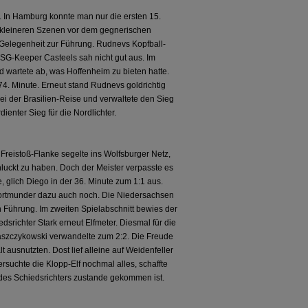
. In Hamburg konnte man nur die ersten 15.
nd kleineren Szenen vor dem gegnerischen
te Gelegenheit zur Führung. Rudnevs Kopfball-
TSG-Keeper Casteels sah nicht gut aus. Im
d wartete ab, was Hoffenheim zu bieten hatte.
74. Minute. Erneut stand Rudnevs goldrichtig
i der Brasilien-Reise und verwaltete den Sieg
ienter Sieg für die Nordlichter.
 Freistoß-Flanke segelte ins Wolfsburger Netz,
hluckt zu haben. Doch der Meister verpasste es
 glich Diego in der 36. Minute zum 1:1 aus.
Dortmunder dazu auch noch. Die Niedersachsen
n Führung. Im zweiten Spielabschnitt bewies der
dsrichter Stark erneut Elfmeter. Diesmal für die
laszczykowski verwandelte zum 2:2. Die Freude
 ausnutzten. Dost lief alleine auf Weidenfeller
rsuchte die Klopp-Elf nochmal alles, schaffte
 des Schiedsrichters zustande gekommen ist.