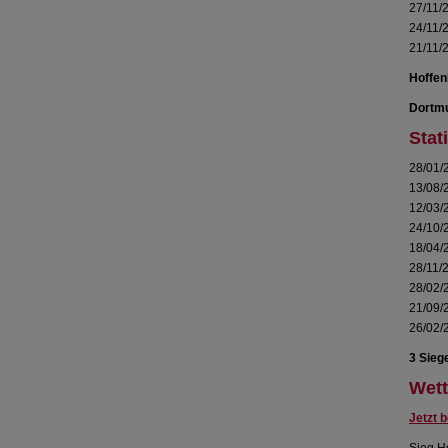
27/11/
24/11/
21/11/
Hoffen
Dortmu
Stat
28/01/
13/08/
12/03/
24/10/
18/04/
28/11/
28/02/
21/09/
26/02/
3 Sieg
Wet
Jetzt 