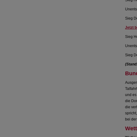
Sieg H
Unents
Sieg D
Jetzt b
Sieg H
Unents
Sieg D
(Stand
Bund
Ausger
Talfahr
und es 
die Dor
die ver
sprich
bei der
Wett