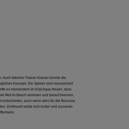
 Auch Interims-Trainer Kramer konnte die
egliches Konzept. Die Spieler sind verunsichert
dürfte es niemandem im Kraichgau freuen, dass
 viel Wut im Bauch anreisen und darauf brennen,
ht entschieden, auch wenn alles für die Borussia
den. Dortmund setzte sich locker und souverän
offenheim.