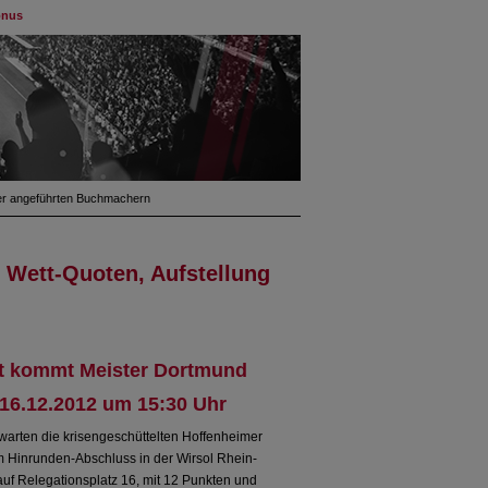
onus
hier angeführten Buchmachern
 Wett-Quoten, Aufstellung
tzt kommt Meister Dortmund
16.12.2012 um 15:30 Uhr
arten die krisengeschüttelten Hoffenheimer
 Hinrunden-Abschluss in der Wirsol Rhein-
uf Relegationsplatz 16, mit 12 Punkten und