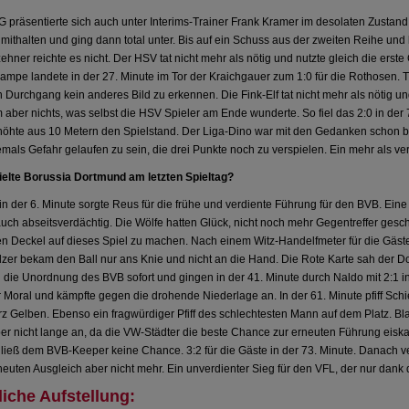
G präsentierte sich auch unter Interims-Trainer Frank Kramer im desolaten Zustand
 mithalten und ging dann total unter. Bis auf ein Schuss aus der zweiten Reihe u
hner reichte es nicht. Der HSV tat nicht mehr als nötig und nutzte gleich die ers
ampe landete in der 27. Minute im Tor der Kraichgauer zum 1:0 für die Rothosen. 
 Durchgang kein anderes Bild zu erkennen. Die Fink-Elf tat nicht mehr als nötig un
aber nichts, was selbst die HSV Spieler am Ende wunderte. So fiel das 2:0 in der 
höhte aus 10 Metern den Spielstand. Der Liga-Dino war mit den Gedanken schon be
mals Gefahr gelaufen zu sein, die drei Punkte noch zu verspielen. Ein mehr als verd
ielte Borussia Dortmund am letzten Spieltag?
n der 6. Minute sorgte Reus für die frühe und verdiente Führung für den BVB. Eine
uch abseitsverdächtig. Die Wölfe hatten Glück, nicht noch mehr Gegentreffer gesc
en Deckel auf dieses Spiel zu machen. Nach einem Witz-Handelfmeter für die Gäste,
zer bekam den Ball nur ans Knie und nicht an die Hand. Die Rote Karte sah der 
 die Unordnung des BVB sofort und gingen in der 41. Minute durch Naldo mit 2:1 i
 Moral und kämpfte gegen die drohende Niederlage an. In der 61. Minute pfiff Schie
z Gelben. Ebenso ein fragwürdiger Pfiff des schlechtesten Mann auf dem Platz. B
ber nicht lange an, da die VW-Städter die beste Chance zur erneuten Führung eiskalt
ließ dem BVB-Keeper keine Chance. 3:2 für die Gäste in der 73. Minute. Danach ve
neuten Ausgleich aber nicht mehr. Ein unverdienter Sieg für den VFL, der nur dank
iche Aufstellung: