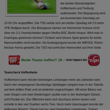
die beiden Bundesligisten
Hoffenheim und Freiburg
aufeinander. Die Begegnung wird
am kommenden Dienstag um
20:00 Uhr angepfiffen. Die TSG setzte sich am letzten Spieltag mit 2:0 beim
VFB Stuttgart durch. Die Breisgauer kamen vor heimischer Kulisse nicht
über ein 2:2 Unentschieden gegen Hertha BSC Berlin hinaus. Wird man in
Kraichgau gewinnen können? Einfach wird dieses Spiel gewiss für beide
Mannschaften nicht werden. Als Austragungsort wurde die WIRSOL Rhein-
Neckar-Arena gewählt. Die TSG hat somit den Heimvorteil auf ihrer Seite.
Beide Teams treffen? JA
– Jetzt tippen bei
Teamcheck Hoffenheim
Hoffenheim kann mit den bisherigen Leistungen mehr als zufrieden sein.
Nach vier vergangenen Bundesliga Spieltagen rangiert man in der Tabelle
auf dem dritten Platz und ist weiterhin ungeschlagen. Mit einer Bilanz von
zwei Siegen und zwei Niederlagen sackte man in der bisherigen Saison
acht Punkte ein. Die Offensive kann sich durchaus sehen lassen und
erzielte in den vier Duellen sechs Tore. Noch mehr überzeugen konnte der
defensive Bereich. Dieser hat nur zwei Gegentore zugelassen. Trainer