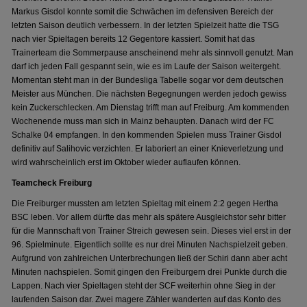
Markus Gisdol konnte somit die Schwächen im defensiven Bereich der
letzten Saison deutlich verbessern. In der letzten Spielzeit hatte die TSG
nach vier Spieltagen bereits 12 Gegentore kassiert. Somit hat das
Trainerteam die Sommerpause anscheinend mehr als sinnvoll genutzt. Man
darf ich jeden Fall gespannt sein, wie es im Laufe der Saison weitergeht.
Momentan steht man in der Bundesliga Tabelle sogar vor dem deutschen
Meister aus München. Die nächsten Begegnungen werden jedoch gewiss
kein Zuckerschlecken. Am Dienstag trifft man auf Freiburg. Am kommenden
Wochenende muss man sich in Mainz behaupten. Danach wird der FC
Schalke 04 empfangen. In den kommenden Spielen muss Trainer Gisdol
definitiv auf Salihovic verzichten. Er laboriert an einer Knieverletzung und
wird wahrscheinlich erst im Oktober wieder auflaufen können.
Teamcheck Freiburg
Die Freiburger mussten am letzten Spieltag mit einem 2:2 gegen Hertha
BSC leben. Vor allem dürfte das mehr als spätere Ausgleichstor sehr bitter
für die Mannschaft von Trainer Streich gewesen sein. Dieses viel erst in der
96. Spielminute. Eigentlich sollte es nur drei Minuten Nachspielzeit geben.
Aufgrund von zahlreichen Unterbrechungen ließ der Schiri dann aber acht
Minuten nachspielen. Somit gingen den Freiburgern drei Punkte durch die
Lappen. Nach vier Spieltagen steht der SCF weiterhin ohne Sieg in der
laufenden Saison dar. Zwei magere Zähler wanderten auf das Konto des