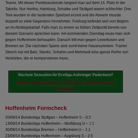
Teams. Mit dieser Punkteausbeute rangiert man auf dem 14. Platz in der
Tabelle. Nur Hertha, Hamburg, Schalke und Stuttgart waren schlechter. Drei
Tore wurden in der laufenden Spielzeit erzielt und die Abwehr musste
doppelt so viele Gegentore hinnehmen. Freiburg befindet sich von Beginn
an im Abstiegskampf. Falls man zu einem so frühen Zeitpunkt bereits von
diesem Szenario sprechen kann. Am kommenden Dienstag muss man sich
gegen Hoffenheim behaupten. Danach tritt man gegen Leverkusen und
Bremen an. Die nächsten Spiele sind somit keine Hausnummern. Trainer
Streich hat mit Batz, Stanko, Schahin und Mehmedi eine ganze Reihe von
Verletzten, die er kompensieren muss.
Nächste Sensation für Erstliga-Aufsteiger Paderborn?
Bayern gegen Paderborn, 23.09.2014 – Bundesligatrend
Prognose
Hoffenheim Formcheck
20/09/14 Bundesliga Stuttgart – Hoffenheim S – 0:2
13/09/14 Bundesliga Hoffenheim – Wolfsburg U – 1:1
30/08/14 Bundesliga Bremen – Hoffenheim U – 1:1
23/08/14 Bundesliga Hoffenheim – Augsburg S – 2:0