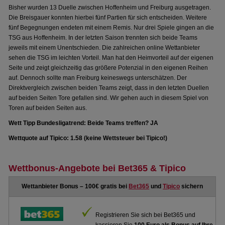
Bisher wurden 13 Duelle zwischen Hoffenheim und Freiburg ausgetragen.
Die Breisgauer konnten hierbei fünf Partien für sich entscheiden. Weitere
fünf Begegnungen endeten mit einem Remis. Nur drei Spiele gingen an die
TSG aus Hoffenheim. In der letzten Saison trennten sich beide Teams
jeweils mit einem Unentschieden. Die zahlreichen online Wettanbieter
sehen die TSG im leichten Vorteil. Man hat den Heimvorteil auf der eigenen
Seite und zeigt gleichzeitig das größere Potenzial in den eigenen Reihen
auf. Dennoch sollte man Freiburg keineswegs unterschätzen. Der
Direktvergleich zwischen beiden Teams zeigt, dass in den letzten Duellen
auf beiden Seiten Tore gefallen sind. Wir gehen auch in diesem Spiel von
Toren auf beiden Seiten aus.
Wett Tipp Bundesligatrend: Beide Teams treffen? JA
Wettquote auf Tipico: 1.58 (keine Wettsteuer bei Tipico!)
Wettbonus-Angebote bei Bet365 & Tipico
Wettanbieter Bonus – 100€ gratis bei
Bet365
und
Tipico
sichern
Registrieren Sie sich bei Bet365 und