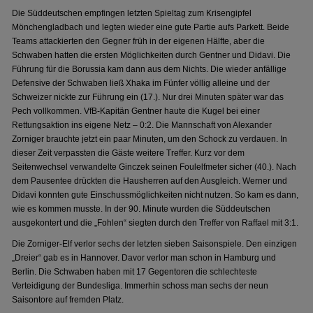
Die Süddeutschen empfingen letzten Spieltag zum Krisengipfel
Mönchengladbach und legten wieder eine gute Partie aufs Parkett. Beide
Teams attackierten den Gegner früh in der eigenen Hälfte, aber die
Schwaben hatten die ersten Möglichkeiten durch Gentner und Didavi. Die
Führung für die Borussia kam dann aus dem Nichts. Die wieder anfällige
Defensive der Schwaben ließ Xhaka im Fünfer völlig alleine und der
Schweizer nickte zur Führung ein (17.). Nur drei Minuten später war das
Pech vollkommen. VfB-Kapitän Gentner haute die Kugel bei einer
Rettungsaktion ins eigene Netz – 0:2. Die Mannschaft von Alexander
Zorniger brauchte jetzt ein paar Minuten, um den Schock zu verdauen. In
dieser Zeit verpassten die Gäste weitere Treffer. Kurz vor dem
Seitenwechsel verwandelte Ginczek seinen Foulelfmeter sicher (40.). Nach
dem Pausentee drückten die Hausherren auf den Ausgleich. Werner und
Didavi konnten gute Einschussmöglichkeiten nicht nutzen. So kam es dann,
wie es kommen musste. In der 90. Minute wurden die Süddeutschen
ausgekontert und die „Fohlen“ siegten durch den Treffer von Raffael mit 3:1.
Die Zorniger-Elf verlor sechs der letzten sieben Saisonspiele. Den einzigen
„Dreier“ gab es in Hannover. Davor verlor man schon in Hamburg und
Berlin. Die Schwaben haben mit 17 Gegentoren die schlechteste
Verteidigung der Bundesliga. Immerhin schoss man sechs der neun
Saisontore auf fremden Platz.