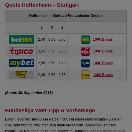
Quote Hoffenheim – Stuttgart
Hoffenheim – Stuttgart Wettanbieter Quoten
1
X
2
2,40
3,50
2,75
100€ Bonus
2,55
3,50
2,70
100€ Bonus
2,55
3,50
2,70
100€ Bonus
2,40
3,30
2,75
100€ Bonus
(Stand: 30. September 2015)
Bundesliga Wett Tipp & Vorhersage
Einen Favoriten stellt diese Partie nicht. Für beide Mannschaften wäre ein
Sieg sehr wichtig, weil man sich dann etwas vom Tabellenkeller lösen
könnte. Die Kraichgauer zeigten zuletzt im Heimspiel gegen Dortmund eine