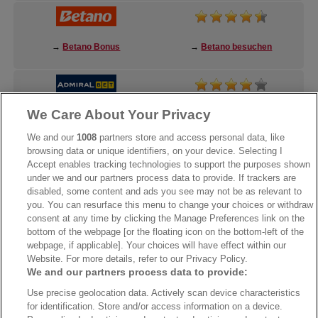
→
Betano Bonus
→
Betano besuchen
We Care About Your Privacy
→
AdmiralBet Bonus
→
AdmiralBet besuchen
We and our
1008
partners store and access personal data, like
browsing data or unique identifiers, on your device. Selecting I
Accept enables tracking technologies to support the purposes shown
under we and our partners process data to provide. If trackers are
→
Bwin Bonus
→
Bwin besuchen
disabled, some content and ads you see may not be as relevant to
you. You can resurface this menu to change your choices or withdraw
consent at any time by clicking the Manage Preferences link on the
bottom of the webpage [or the floating icon on the bottom-left of the
webpage, if applicable]. Your choices will have effect within our
Website. For more details, refer to our Privacy Policy.
We and our partners process data to provide:
Use precise geolocation data. Actively scan device characteristics
for identification. Store and/or access information on a device.