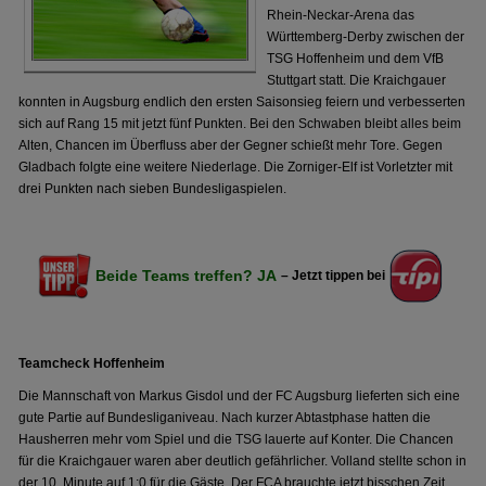
Rhein-Neckar-Arena das
Württemberg-Derby zwischen der
TSG Hoffenheim und dem VfB
Stuttgart statt. Die Kraichgauer
konnten in Augsburg endlich den ersten Saisonsieg feiern und verbesserten
sich auf Rang 15 mit jetzt fünf Punkten. Bei den Schwaben bleibt alles beim
Alten, Chancen im Überfluss aber der Gegner schießt mehr Tore. Gegen
Gladbach folgte eine weitere Niederlage. Die Zorniger-Elf ist Vorletzter mit
drei Punkten nach sieben Bundesligaspielen.
Beide Teams treffen? JA
– Jetzt tippen bei
Teamcheck Hoffenheim
Die Mannschaft von Markus Gisdol und der FC Augsburg lieferten sich eine
gute Partie auf Bundesliganiveau. Nach kurzer Abtastphase hatten die
Hausherren mehr vom Spiel und die TSG lauerte auf Konter. Die Chancen
für die Kraichgauer waren aber deutlich gefährlicher. Volland stellte schon in
der 10. Minute auf 1:0 für die Gäste. Der FCA brauchte jetzt bisschen Zeit,