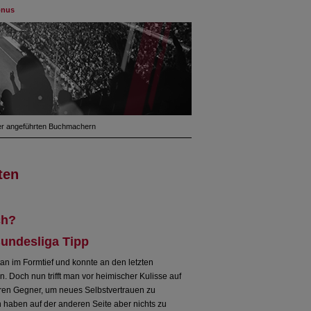
onus
hier angeführten Buchmachern
ten
ch?
Bundesliga Tipp
n im Formtief und konnte an den letzten
 Doch nun trifft man vor heimischer Kulisse auf
eren Gegner, um neues Selbstvertrauen zu
haben auf der anderen Seite aber nichts zu