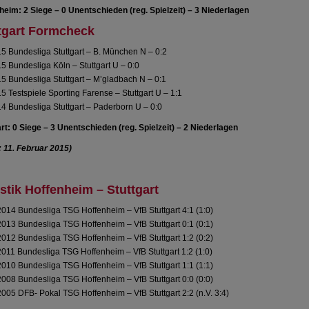
heim: 2 Siege – 0 Unentschieden (reg. Spielzeit) – 3 Niederlagen
tgart Formcheck
15 Bundesliga Stuttgart – B. München N – 0:2
5 Bundesliga Köln – Stuttgart U – 0:0
15 Bundesliga Stuttgart – M’gladbach N – 0:1
5 Testspiele Sporting Farense – Stuttgart U – 1:1
14 Bundesliga Stuttgart – Paderborn U – 0:0
rt: 0 Siege – 3 Unentschieden (reg. Spielzeit) – 2 Niederlagen
: 11. Februar 2015)
istik Hoffenheim – Stuttgart
2014 Bundesliga TSG Hoffenheim – VfB Stuttgart 4:1 (1:0)
2013 Bundesliga TSG Hoffenheim – VfB Stuttgart 0:1 (0:1)
2012 Bundesliga TSG Hoffenheim – VfB Stuttgart 1:2 (0:2)
2011 Bundesliga TSG Hoffenheim – VfB Stuttgart 1:2 (1:0)
2010 Bundesliga TSG Hoffenheim – VfB Stuttgart 1:1 (1:1)
2008 Bundesliga TSG Hoffenheim – VfB Stuttgart 0:0 (0:0)
005 DFB- Pokal TSG Hoffenheim – VfB Stuttgart 2:2 (n.V. 3:4)