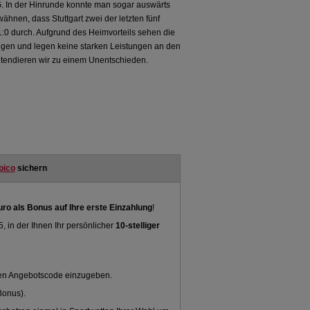
SG. In der Hinrunde konnte man sogar auswärts
wähnen, dass Stuttgart zwei der letzten fünf
1:0 durch. Aufgrund des Heimvorteils sehen die
eugen und legen keine starken Leistungen an den
 tendieren wir zu einem Unentschieden.
pico
sichern
ro als Bonus auf Ihre erste Einzahlung
!
, in der Ihnen Ihr persönlicher
10-stelliger
hren Angebotscode einzugeben.
onus).