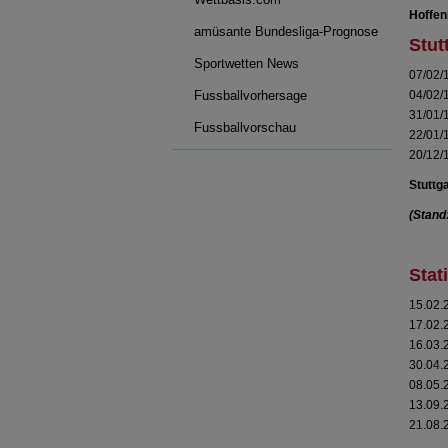
Hoffen
amüsante Bundesliga-Prognose
Stut
Sportwetten News
07/02/
Fussballvorhersage
04/02/1
31/01/
Fussballvorschau
22/01/1
20/12/
Stuttga
(Stand
Stat
15.02.
17.02.
16.03.
30.04.
08.05.
13.09.
21.08.2