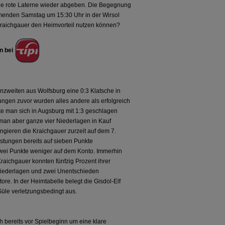
die rote Laterne wieder abgeben. Die Begegnung
enden Samstag um 15:30 Uhr in der Wirsol
Kraichgauer den Heimvorteil nutzen können?
n bei
nzweiten aus Wolfsburg eine 0:3 Klatsche in
gen zuvor wurden alles andere als erfolgreich
te man sich in Augsburg mit 1:3 geschlagen
 man aber ganze vier Niederlagen in Kauf
ngieren die Kraichgauer zurzeit auf dem 7.
istungen bereits auf sieben Punkte
wei Punkte weniger auf dem Konto. Immerhin
raichgauer konnten fünfzig Prozent ihrer
 Niederlagen und zwei Unentschieden
re. In der Heimtabelle belegt die Gisdol-Elf
 Süle verletzungsbedingt aus.
h bereits vor Spielbeginn um eine klare