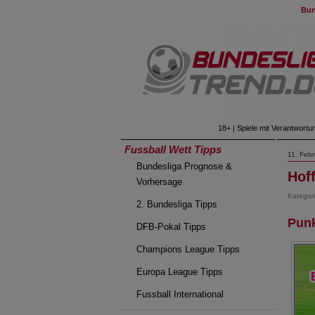
Bun
18+ | Spiele mit Verantwort
Fussball Wett Tipps
11. Feb
Bundesliga Prognose &
Hof
Vorhersage
Kategor
2. Bundesliga Tipps
Punk
DFB-Pokal Tipps
Champions League Tipps
Europa League Tipps
Fussball International