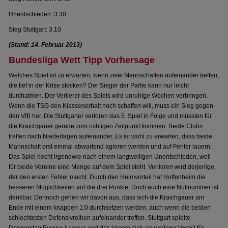
Unentschieden: 3.30
Sieg Stuttgart: 3.10
(Stand: 14. Februar 2013)
Bundesliga Wett Tipp Vorhersage
Welches Spiel ist zu erwarten, wenn zwei Mannschaften aufeinander treffen,
die tief in der Krise stecken? Der Sieger der Partie kann nur leicht
durchatmen. Der Verlierer des Spiels wird unruhige Wochen verbringen.
Wenn die TSG den Klassenerhalt noch schaffen will, muss ein Sieg gegen
den VfB her. Die Stuttgarter verloren das 5. Spiel in Folge und müssten für
die Kraichgauer gerade zum richtigen Zeitpunkt kommen. Beide Clubs
treffen nach Niederlagen aufeinander. Es ist wohl zu erwarten, dass beide
Mannschaft erst einmal abwartend agieren werden und auf Fehler lauern.
Das Spiel riecht irgendwie nach einem langweiligen Unentschieden, weil
für beide Vereine eine Menge auf dem Spiel steht. Verlieren wird derjenige,
der den ersten Fehler macht. Durch den Heimvorteil hat Hoffenheim die
besseren Möglichkeiten auf die drei Punkte. Doch auch eine Nullnummer ist
denkbar. Dennoch gehen wir davon aus, dass sich die Kraichgauer am
Ende mit einem knappen 1:0 durchsetzen werden, auch wenn die beiden
schlechtesten Defensivreihen aufeinander treffen. Stuttgart spielte