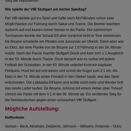
Sieg der Hausherren.
Wie spielte der VfB Stuttgart am letzten Spieltag?
Der VfB startete gut ins Spiel und hatte nach fünf Minuten schon zwei
Möglichkeiten zur Führung durch Sakai und Traore. Die Bremer wachten
dadurch auf und kamen immer besser in die Partie. Die zahlreichen
Torchancen konnte die Schaaf-Elf aber zunächst nicht in Tore ummünzen.
De Bruyne scheiterte am Pfosten und Junuzovic an Ulreich. Dann aber war
es Ekici, der eine Flanke von de Bruyne zur 1:0 Führung in der 34, Minute
nutzte. Nach der Pause machte Stuttgart Druck und kam zum 1:1 Ausgleich
in der 50. Minute durch Traore. Doch danach war es vorbei mit gutem
Fußball der Schwaben. In der 60. Minute unterlief Kvist ein kapitaler
Fehlpass. Hunt lief auf und davon und schob die Kugel zum 2:1 ein. Als
Ekici in der 74. Minute einen Freistoß in den Giebel haute, war das Spiel
entschieden. Die Labbadia-Elf kann und wollte nicht mehr und Werder ließ
das runde Leder laufen. De Bruyne, schloss mit einem Heber über Torwart
Ulreich die Partie mit dem 4:1 in der 90. Minute ab. Ein verdienter Sieg für
die Norddeutschen gegen einen schwachen VfB Stuttgart.
Mögliche Aufstellung:
Hoffenheim
Gomes – Beck, Abraham, Delpierre, Johnson – Williams, Polanski – Ochs,