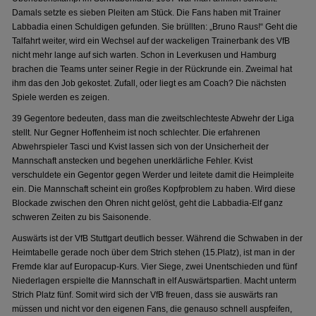
Damals setzte es sieben Pleiten am Stück. Die Fans haben mit Trainer
Labbadia einen Schuldigen gefunden. Sie brüllten: „Bruno Raus!“ Geht die
Talfahrt weiter, wird ein Wechsel auf der wackeligen Trainerbank des VfB
nicht mehr lange auf sich warten. Schon in Leverkusen und Hamburg
brachen die Teams unter seiner Regie in der Rückrunde ein. Zweimal hat
ihm das den Job gekostet. Zufall, oder liegt es am Coach? Die nächsten
Spiele werden es zeigen.
39 Gegentore bedeuten, dass man die zweitschlechteste Abwehr der Liga
stellt. Nur Gegner Hoffenheim ist noch schlechter. Die erfahrenen
Abwehrspieler Tasci und Kvist lassen sich von der Unsicherheit der
Mannschaft anstecken und begehen unerklärliche Fehler. Kvist
verschuldete ein Gegentor gegen Werder und leitete damit die Heimpleite
ein. Die Mannschaft scheint ein großes Kopfproblem zu haben. Wird diese
Blockade zwischen den Ohren nicht gelöst, geht die Labbadia-Elf ganz
schweren Zeiten zu bis Saisonende.
Auswärts ist der VfB Stuttgart deutlich besser. Während die Schwaben in der
Heimtabelle gerade noch über dem Strich stehen (15.Platz), ist man in der
Fremde klar auf Europacup-Kurs. Vier Siege, zwei Unentschieden und fünf
Niederlagen erspielte die Mannschaft in elf Auswärtspartien. Macht unterm
Strich Platz fünf. Somit wird sich der VfB freuen, dass sie auswärts ran
müssen und nicht vor den eigenen Fans, die genauso schnell auspfeifen,