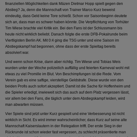
finanziellen Möglichkeiten dank Mäzen Dietmar Hopp spielt gegen den
Abstieg? Ja, denn die Mannschaft von Trainer Marco Kurz beweist
eindeutig, dass Geld keine Tore schießt. Schon vor Saisonbeginn deutete
sich an, dass man es schwer haben könnte. Die Verpflichtung von Torhüter
Tim Wiese brachte viel Kritik ein. Bei den Fans ist der Schlussmann bis
heute nicht wirklich beliebt. Danach folgte die erste DFB-Pokalrunde beim
Viertligisten Berlin AK. Mit 0:4 ging die TSG unter und eine Saison im
Abstiegskampf hat begonnen, ohne dass der erste Spieltag bereits
absolviert war.
Und wenn schon Krise, dann aber richtig. Tim Wiese und Tobias Weis
wurden unter der Woche polizeilich auffällig und feierten Karneval wohl mit
etwas zu viel Promille im Blut. Von Beschimpfungen ist die Rede. Vom
Verein gab es eine saftige, vierstellige Geldstrafe. Diese wurde von den
beiden Profis auch sofort akzeptiert. Damit ist die Sache für Hoffenheim und
die Spieler erledigt, inwieweit sich das auch auf dem Platz vergessen lässt,
vor allem bei den Fans, die täglich unter dem Abstiegskampf leiden, wird
man abwarten müssen.
Vier Spiele sind jetzt unter Kurz gespielt und eine Verbesserung ist nicht
wirklich in Sicht. Es wird immer wahrscheinlicher, dass Kurz auf seine alte
Mannschaft Kaiserslautern in der Relegation trifft. Der erste Sieg in der
Rückrunde ist schon wieder fast vergessen, zu schlecht präsentierte man