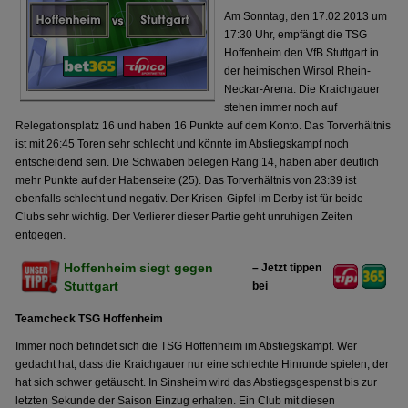
Am Sonntag, den 17.02.2013 um
17:30 Uhr, empfängt die TSG
Hoffenheim den VfB Stuttgart in
der heimischen Wirsol Rhein-
Neckar-Arena. Die Kraichgauer
stehen immer noch auf
Relegationsplatz 16 und haben 16 Punkte auf dem Konto. Das Torverhältnis
ist mit 26:45 Toren sehr schlecht und könnte im Abstiegskampf noch
entscheidend sein. Die Schwaben belegen Rang 14, haben aber deutlich
mehr Punkte auf der Habenseite (25). Das Torverhältnis von 23:39 ist
ebenfalls schlecht und negativ. Der Krisen-Gipfel im Derby ist für beide
Clubs sehr wichtig. Der Verlierer dieser Partie geht unruhigen Zeiten
entgegen.
Hoffenheim siegt gegen
– Jetzt tippen
Stuttgart
bei
Teamcheck TSG Hoffenheim
Immer noch befindet sich die TSG Hoffenheim im Abstiegskampf. Wer
gedacht hat, dass die Kraichgauer nur eine schlechte Hinrunde spielen, der
hat sich schwer getäuscht. In Sinsheim wird das Abstiegsgespenst bis zur
letzten Sekunde der Saison Einzug erhalten. Ein Club mit diesen