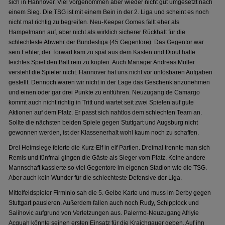
sich in Hannover. Viel vorgenommen aber wieder nicht gut umgesetzt nach
einem Sieg. Die TSG ist mit einem Bein in der 2. Liga und scheint es noch
nicht mal richtig zu begreifen. Neu-Keeper Gomes fällt eher als
Hampelmann auf, aber nicht als wirklich sicherer Rückhalt für die
schlechteste Abwehr der Bundesliga (45 Gegentore). Das Gegentor war
sein Fehler, der Torwart kam zu spät aus dem Kasten und Diouf hatte
leichtes Spiel den Ball rein zu köpfen. Auch Manager Andreas Müller
versteht die Spieler nicht. Hannover hat uns nicht vor unlösbaren Aufgaben
gestellt. Dennoch waren wir nicht in der Lage das Geschenk anzunehmen
und einen oder gar drei Punkte zu entführen. Neuzugang de Camargo
kommt auch nicht richtig in Tritt und wartet seit zwei Spielen auf gute
Aktionen auf dem Platz. Er passt sich nahtlos dem schlechten Team an.
Sollte die nächsten beiden Spiele gegen Stuttgart und Augsburg nicht
gewonnen werden, ist der Klassenerhalt wohl kaum noch zu schaffen.
Drei Heimsiege feierte die Kurz-Elf in elf Partien. Dreimal trennte man sich
Remis und fünfmal gingen die Gäste als Sieger vom Platz. Keine andere
Mannschaft kassierte so viel Gegentore im eigenen Stadion wie die TSG.
Aber auch kein Wunder für die schlechteste Defensive der Liga.
Mittelfeldspieler Firminio sah die 5. Gelbe Karte und muss im Derby gegen
Stuttgart pausieren. Außerdem fallen auch noch Rudy, Schipplock und
Salihovic aufgrund von Verletzungen aus. Palermo-Neuzugang Afriyie
Acquah könnte seinen ersten Einsatz für die Kraichgauer geben. Auf ihn