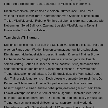
liegen viele Hoffnungen, dass das Spiel im Mittelfeld sicherer wird.
Die treffsichersten Spieler sind die beiden Stürmer Joselu und Kevin
Volland mit jeweils vier Toren. Sturmpartner Sven Schipplock erzielte drei
Treffer. Mittelfeldspieler Roberto Firminio traf ebenfalls dreimal, genauso wie
Nebenmann Sejad Salihovic. Zweimal trug sich Mittelfeldmann Takashi
Usami in die Torschützenliste ein.
Teamcheck VfB Stuttgart
Die fünfte Pleite in Folge für den VfB Stuttgart war wohl die bitterste. Vor den
eigenen Fans gegen Werder Bremen so unterzugehen, ist erschreckend.
Die Mannschaft befindet sich in der schlimmsten Krise seit Trainer Bruno
Labbadia die Verantwortung trägt. Gerade erst verlängerte der Coach
seinen Vertrag. Setzt es in Hoffenheim die nächste Pleite, muss man sich
sogar nochmal sorgen um den Klassenerhalt machen. Dazu wäre eine
Trainerdiskussion unaufhaltsam. Der Eindruck, dass die Mannschaft gegen
den Trainer spielt, mehren sich. Doch dieses Argument wäre zu einfach. Der
Kader der Schwaben ist für eine Doppelbelastung nicht ausreichend
besetzt, sagen die einen. Andere behaupten, dass das gar nicht sein kann.
Es war Winterpause und die Spieler sind ausgeruht. Doch alle vier Spiele
nach der Pause gingen verloren. Die genauen Probleme des VfB muss das
Trainerteam schnellstmöglich lösen, ansonsten droht mal wieder der
Überlebenskampf im Schwabenland. 1987 war man ähnlich schlecht.