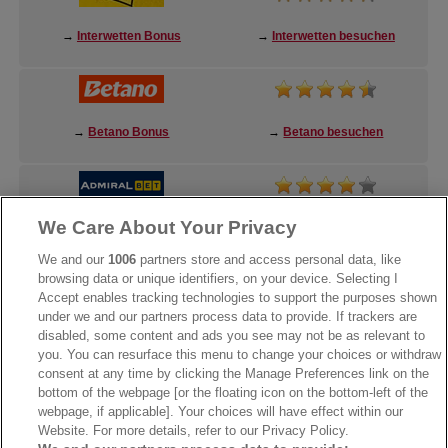
→
Interwetten Bonus
→
Interwetten besuchen
→
Betano Bonus
→
Betano besuchen
We Care About Your Privacy
→
AdmiralBet Bonus
→
AdmiralBet besuchen
We and our
1006
partners store and access personal data, like
browsing data or unique identifiers, on your device. Selecting I
Accept enables tracking technologies to support the purposes shown
under we and our partners process data to provide. If trackers are
→
Bwin Bonus
→
Bwin besuchen
disabled, some content and ads you see may not be as relevant to
you. You can resurface this menu to change your choices or withdraw
consent at any time by clicking the Manage Preferences link on the
bottom of the webpage [or the floating icon on the bottom-left of the
webpage, if applicable]. Your choices will have effect within our
Website. For more details, refer to our Privacy Policy.