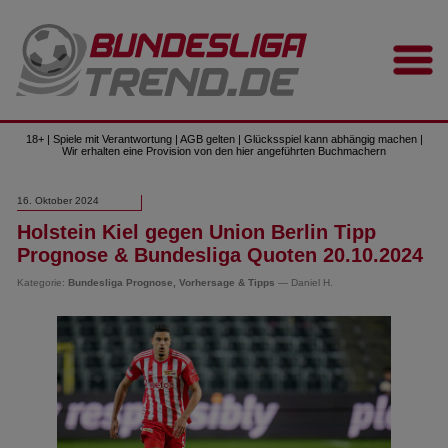
18+ | Spiele mit Verantwortung | AGB gelten | Glücksspiel kann abhängig machen |
Wir erhalten eine Provision von den hier angeführten Buchmachern
16. Oktober 2024
Holstein Kiel gegen Union Berlin Tipp
Prognose & Bundesliga Quoten 20.10.2024
Kategorie:
Bundesliga Prognose, Vorhersage & Tipps
— Daniel H.