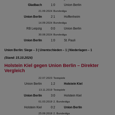
Gladbach
1:0
Union Berlin
21.09.2024
Bundesliga
Union Berlin
2:1
Hoffenheim
14.09.2024
Bundesliga
RB Leipzig
0:0
Union Berlin
30.08.2024
Bundesliga
Union Berlin
1:0
St. Pauli
Union Berlin: Siege – 3 | Unentschieden – 1 | Niederlagen – 1
(Stand: 15.10.2024)
Holstein Kiel gegen Union Berlin – Direkter
Vergleich
22.07.2023
Testspiele
Union Berlin
1:2
Holstein Kiel
13.11.2019
Testspiele
Union Berlin
3:0
Holstein Kiel
01.03.2019
2. Bundesliga
Holstein Kiel
0:2
Union Berlin
25.09.2018
2. Bundesliga