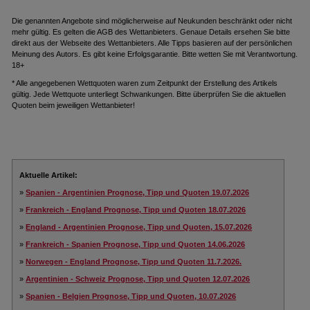
Die genannten Angebote sind möglicherweise auf Neukunden beschränkt oder nicht
mehr gültig. Es gelten die AGB des Wettanbieters. Genaue Details ersehen Sie bitte
direkt aus der Webseite des Wettanbieters. Alle Tipps basieren auf der persönlichen
Meinung des Autors. Es gibt keine Erfolgsgarantie. Bitte wetten Sie mit Verantwortung.
18+
* Alle angegebenen Wettquoten waren zum Zeitpunkt der Erstellung des Artikels
gültig. Jede Wettquote unterliegt Schwankungen. Bitte überprüfen Sie die aktuellen
Quoten beim jeweiligen Wettanbieter!
Aktuelle Artikel:
»
Spanien - Argentinien Prognose, Tipp und Quoten 19.07.2026
»
Frankreich - England Prognose, Tipp und Quoten 18.07.2026
»
England - Argentinien Prognose, Tipp und Quoten, 15.07.2026
»
Frankreich - Spanien Prognose, Tipp und Quoten 14.06.2026
»
Norwegen - England Prognose, Tipp und Quoten 11.7.2026.
»
Argentinien - Schweiz Prognose, Tipp und Quoten 12.07.2026
»
Spanien - Belgien Prognose, Tipp und Quoten, 10.07.2026