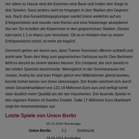
Vor allem zu Hause sind die Eisernen eine Bank und holten drei Siege in
drei Spielen. Ganz anders sieht es hingegen in den Stadien des Gegners
aus. Nach drei Auswärtsbegegnungen wartet Union weiterhin auf ein
Erfolgserlebnis und musste zwei Remis und eine Niederlage akzeptieren.
Nur ein Tor erzielten die Köpenicker in den gegnerischen Stadien. Dieses
kam beim 1:1 in Mainz zum Vorschein. Ob es in Holstein Kiel zu einem
Erfolgserlebnis reicht, ist mehr als fraglich.
Dennoch gehen wir davon aus, dass Trainer Svensson offensiv aufstellt und
somit sein Team den Weg zum gegnerischen Gehäuse sucht. Den Berlinern
fehlt es derzeit an einem starken Neuner. Ein Umstand, der sich bereits in
der letzten Spielzeit abzeichnete. Wenngleich in der Sommerpause mit
Jordan, Andrej Ilic und Ivan Prtajin gleich drei Mittelstürmer geholt wurden,
konnte bisher keiner von ihnen überzeugen. Der Kader zeichnet sich durch
einen Gesamtmarktwert von 122,18 Millionen Euro aus und verfügt somit
über deutlich mehr Qualität als der der Hausherren. Der teuerste Spieler in
den eigenen Reihen ist Danilho Doekhi. Satte 17 Millionen Euro Marktwert
zeigt der Innenverteidiger auf.
Letzte Spiele von Union Berlin
05.10.2024
Bundesliga
Union Berlin
2:1
Dortmund
28.09.2024
Bundesliga