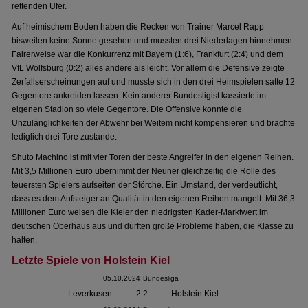
rettenden Ufer.
Auf heimischem Boden haben die Recken von Trainer Marcel Rapp
bisweilen keine Sonne gesehen und mussten drei Niederlagen hinnehmen.
Fairerweise war die Konkurrenz mit Bayern (1:6), Frankfurt (2:4) und dem
VfL Wolfsburg (0:2) alles andere als leicht. Vor allem die Defensive zeigte
Zerfallserscheinungen auf und musste sich in den drei Heimspielen satte 12
Gegentore ankreiden lassen. Kein anderer Bundesligist kassierte im
eigenen Stadion so viele Gegentore. Die Offensive konnte die
Unzulänglichkeiten der Abwehr bei Weitem nicht kompensieren und brachte
lediglich drei Tore zustande.
Shuto Machino ist mit vier Toren der beste Angreifer in den eigenen Reihen.
Mit 3,5 Millionen Euro übernimmt der Neuner gleichzeitig die Rolle des
teuersten Spielers aufseiten der Störche. Ein Umstand, der verdeutlicht,
dass es dem Aufsteiger an Qualität in den eigenen Reihen mangelt. Mit 36,3
Millionen Euro weisen die Kieler den niedrigsten Kader-Marktwert im
deutschen Oberhaus aus und dürften große Probleme haben, die Klasse zu
halten.
Letzte Spiele von Holstein Kiel
05.10.2024
Bundesliga
Leverkusen
2:2
Holstein Kiel