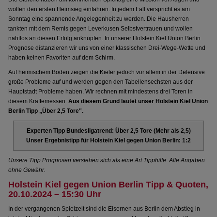
wollen den ersten Heimsieg einfahren. In jedem Fall verspricht es am
Sonntag eine spannende Angelegenheit zu werden. Die Hausherren
tankten mit dem Remis gegen Leverkusen Selbstvertrauen und wollen
nahtlos an diesen Erfolg anknüpfen. In unserer Holstein Kiel Union Berlin
Prognose distanzieren wir uns von einer klassischen Drei-Wege-Wette und
haben keinen Favoriten auf dem Schirm.
Auf heimischem Boden zeigen die Kieler jedoch vor allem in der Defensive
große Probleme auf und werden gegen den Tabellensechsten aus der
Hauptstadt Probleme haben. Wir rechnen mit mindestens drei Toren in
diesem Kräftemessen.
Aus diesem Grund lautet unser Holstein Kiel Union
Berlin Tipp „Über 2,5 Tore‟.
Experten Tipp Bundesligatrend: Über 2,5 Tore (Mehr als 2,5)
Unser Ergebnistipp für Holstein Kiel gegen Union Berlin: 1:2
Unsere Tipp Prognosen verstehen sich als eine Art Tipphilfe. Alle Angaben
ohne Gewähr.
Holstein Kiel gegen Union Berlin Tipp & Quoten,
20.10.2024 – 15:30 Uhr
In der vergangenen Spielzeit sind die Eisernen aus Berlin dem Abstieg in