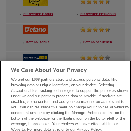
→
Interwetten Bonus
→
Interwetten besuchen
→
Betano Bonus
→
Betano besuchen
We Care About Your Privacy
→
AdmiralBet Bonus
→
AdmiralBet besuchen
We and our
1008
partners store and access personal data, like
browsing data or unique identifiers, on your device. Selecting I
Accept enables tracking technologies to support the purposes shown
under we and our partners process data to provide. If trackers are
→
Bwin Bonus
→
Bwin besuchen
disabled, some content and ads you see may not be as relevant to
you. You can resurface this menu to change your choices or withdraw
consent at any time by clicking the Manage Preferences link on the
bottom of the webpage [or the floating icon on the bottom-left of the
webpage, if applicable]. Your choices will have effect within our
Website. For more details, refer to our Privacy Policy.