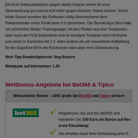
Elf ist im Volksparkstadion gegen starke Gegner immer für eine
Überraschung gut und tut sich mehr gegen kleinere Teams schwer. Schon
letzte Saison konnten die Rothosen völlig überraschend dem
Rekordmeister einen Punkt beim 0:0 abnehmen. Der Bundesliga Dino hatte
ein schlechtes Winter-Trainingslager mit drei Pleiten aus drei Testspielen,
aber auch der FCB bekleckerte sich im einzigen Testspiel nicht mit Ruhm
und verlor in Karlsruhe mit 1:2. Alles andere als ein souveräner Auftaktsieg
für die Guardioa-Elf in die Rückrunde wäre aber eine Überraschung.
Wett Tipp Bundesligatrend: Sieg Bayern
Wettquote auf Interwetten: 1.30
Wettbonus-Angebote bei Bet365 & Tipico
Wettanbieter Bonus – 100€ gratis bei
Bet365
und
Tipico
sichern
Registrieren Sie sich bei Bet365 und
kassieren Sie
100 Euro als Bonus auf Ihre
erste Einzahlung
!
Sie erhalten nach Ihrer Anmeldung eine E-