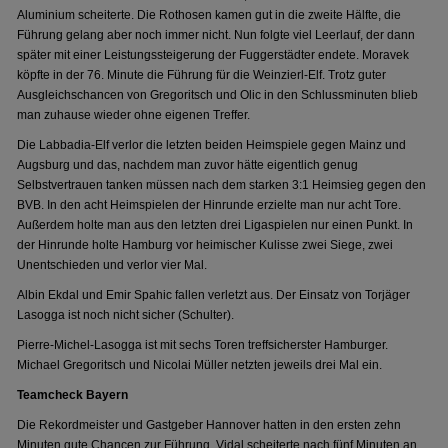
Aluminium scheiterte. Die Rothosen kamen gut in die zweite Hälfte, die
Führung gelang aber noch immer nicht. Nun folgte viel Leerlauf, der dann
später mit einer Leistungssteigerung der Fuggerstädter endete. Moravek
köpfte in der 76. Minute die Führung für die Weinzierl-Elf. Trotz guter
Ausgleichschancen von Gregoritsch und Olic in den Schlussminuten blieb
man zuhause wieder ohne eigenen Treffer.
Die Labbadia-Elf verlor die letzten beiden Heimspiele gegen Mainz und
Augsburg und das, nachdem man zuvor hätte eigentlich genug
Selbstvertrauen tanken müssen nach dem starken 3:1 Heimsieg gegen den
BVB. In den acht Heimspielen der Hinrunde erzielte man nur acht Tore.
Außerdem holte man aus den letzten drei Ligaspielen nur einen Punkt. In
der Hinrunde holte Hamburg vor heimischer Kulisse zwei Siege, zwei
Unentschieden und verlor vier Mal.
Albin Ekdal und Emir Spahic fallen verletzt aus. Der Einsatz von Torjäger
Lasogga ist noch nicht sicher (Schulter).
Pierre-Michel-Lasogga ist mit sechs Toren treffsicherster Hamburger.
Michael Gregoritsch und Nicolai Müller netzten jeweils drei Mal ein.
Teamcheck Bayern
Die Rekordmeister und Gastgeber Hannover hatten in den ersten zehn
Minuten gute Chancen zur Führung. Vidal scheiterte nach fünf Minuten an