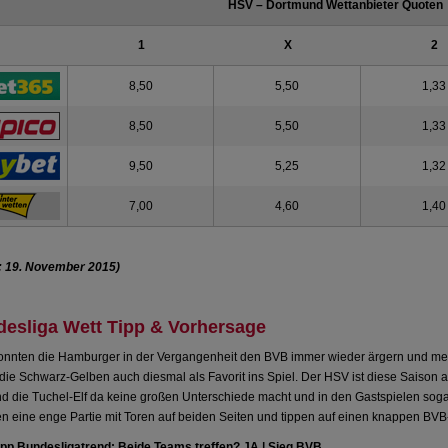
HSV – Dortmund Wettanbieter Quoten
1
X
2
8,50
5,50
1,33
8,50
5,50
1,33
9,50
5,25
1,32
7,00
4,60
1,40
: 19. November 2015)
esliga Wett Tipp & Vorhersage
onnten die Hamburger in der Vergangenheit den BVB immer wieder ärgern und meis
ie Schwarz-Gelben auch diesmal als Favorit ins Spiel. Der HSV ist diese Saison au
 die Tuchel-Elf da keine großen Unterschiede macht und in den Gastspielen sogar 
en eine enge Partie mit Toren auf beiden Seiten und tippen auf einen knappen BVB
ipp Bundesligatrend: Beide Teams treffen? JA | Sieg BVB