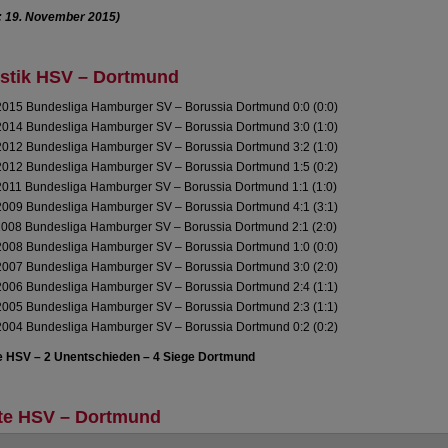
: 19. November 2015)
istik HSV – Dortmund
2015 Bundesliga Hamburger SV – Borussia Dortmund 0:0 (0:0)
2014 Bundesliga Hamburger SV – Borussia Dortmund 3:0 (1:0)
2012 Bundesliga Hamburger SV – Borussia Dortmund 3:2 (1:0)
2012 Bundesliga Hamburger SV – Borussia Dortmund 1:5 (0:2)
2011 Bundesliga Hamburger SV – Borussia Dortmund 1:1 (1:0)
2009 Bundesliga Hamburger SV – Borussia Dortmund 4:1 (3:1)
2008 Bundesliga Hamburger SV – Borussia Dortmund 2:1 (2:0)
2008 Bundesliga Hamburger SV – Borussia Dortmund 1:0 (0:0)
2007 Bundesliga Hamburger SV – Borussia Dortmund 3:0 (2:0)
2006 Bundesliga Hamburger SV – Borussia Dortmund 2:4 (1:1)
2005 Bundesliga Hamburger SV – Borussia Dortmund 2:3 (1:1)
2004 Bundesliga Hamburger SV – Borussia Dortmund 0:2 (0:2)
e HSV – 2 Unentschieden – 4 Siege Dortmund
te HSV – Dortmund