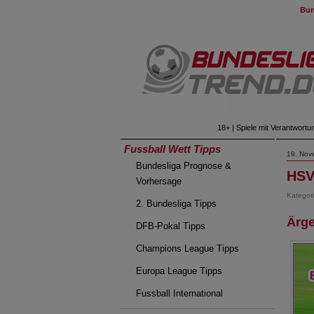
Bun
18+ | Spiele mit Verantwort
Fussball Wett Tipps
19. Nov
Bundesliga Prognose &
HSV
Vorhersage
Kategor
2. Bundesliga Tipps
Ärge
DFB-Pokal Tipps
Champions League Tipps
Europa League Tipps
Fussball International