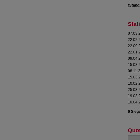
(Stand
Stat
07.03.
22.02.
22.09.
22.01.
09.04.
15.08.
08.11.
15.03.
10.02.
25.03.
19.03.
10.04.
6 Sieg
Quo