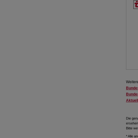
.
Weitere
Bundes
Bundes
Aktuel
Die gen
ersehen 
Bitte we
* Alle 