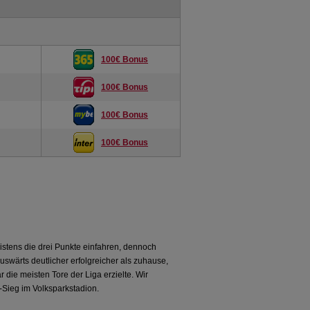
100€ Bonus
100€ Bonus
100€ Bonus
100€ Bonus
tens die drei Punkte einfahren, dennoch
swärts deutlicher erfolgreicher als zuhause,
die meisten Tore der Liga erzielte. Wir
-Sieg im Volksparkstadion.