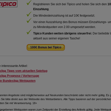
Registrieren Sie sich bei Tipico und holen Sie sich den
10
Einzahlung
.
Die Mindesteinzahlung ist auf 10€ festgesetzt.
Vor einer Auszahlung des Bonus müssen Einzahlungs- un
zu Mindestquoten von 2.00 umgesetzt werden.
Tipico Kunden wetten übrigens steuerfrei
. Der beliebte
aktuell aus seiner eigenen Tasche!
100€ Bonus bei Tipico
 interessante Artikel:
liga Tipps vom aktuellen Spieltag
liga Prognose / Vorhersage
le Bundesliga Wettquoten
annten Angebote sind möglicherweise auf Neukunden beschränkt oder nicht mehr gültig. Es 
Sie bitte direkt aus der Webseite des Wettanbieters. Alle Tipps basieren auf der persönliche
tten Sie mit Verantwortung. 18+
angegebenen Wettquoten waren zum Zeitpunkt der Erstellung des Artikels gültig. Jede Wettquot