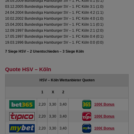
16.05.2009 Bundesliga Hamburger SV – 1. FC Köln 0:1 (0:1)
03.12.2005 Bundesliga Hamburger SV – 1. FC Köln 3:1 (1:0)
24.04.2004 Bundesliga Hamburger SV – 1. FC Köln 4:2 (1:1)
10.02.2002 Bundesliga Hamburger SV – 1. FC Köln 4:0 (1:0)
15.04.2001 Bundesliga Hamburger SV – 1. FC Köln 1:1 (0:1)
12.09.1997 Bundesliga Hamburger SV – 1. FC Köln 2:1 (2:0)
17.05.1997 Bundesliga Hamburger SV – 1. FC Köln 0:4 (0:1)
19.03.1996 Bundesliga Hamburger SV – 1. FC Köln 0:0 (0:0)
7 Siege HSV – 2 Unentschieden – 3 Siege Köln
Quote HSV – Köln
HSV – Köln Wettanbieter Quoten
1
X
2
2,20
3,30
3,40
100€ Bonus
2,20
3,30
3,40
100€ Bonus
2,20
3,30
3,40
100€ Bonus