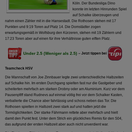
Köln. Der Bundesliga Dino
konnte im letzten Hinrunden Spiel
auf Schalke überzeugen und
nahm einen Zähler mit in die Hansestadt. Die Rothosen stehen mit 17
Punkten und 9:19 Toren auf Platz 14. Die Domstädter zogen
erwartungsgemäß in Wolfsburg den Kürzeren, stehen mit 19 Zählern und
17:23 Toren aber auf einen für ihre Verhältnisse guten elften Platz.
Under 2.5 (Weniger als 2.5)
– Jetzt tippen bei
Teamcheck HSV
Die Mannschaft von Joe Zinnbauer legte zwei unterschiedliche Halbzeiten
auf Schalke hin. Im ersten Durchgang spielten fast nur die Gastgeber und
scheiterten mehrfach am starken Drobny oder am Aluminium. Kurz vor dem
Pausenpfiff stand Rudnevs auf einmal völlig frei vor dem Schalker Kasten,
verballerte die Chance aber fahrlässig und schoss neben das Tor. Die
Rothosen spielten in Halbzeit zwei stark auf und hatten jetzt die
Tormöglichkeiten. Der starke Fährmann rettete aber mehrfach und hielt
damit den Punkt fest. Unter dem Strich ein glückliches Remis für den S04,
das aufgrund der ersten Halbzeit aber auch nicht unverdient war.