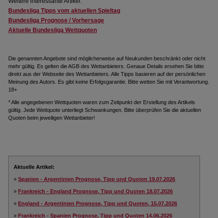
Weitere interessante Artikel:
Bundesliga Tipps vom aktuellen Spieltag
Bundesliga Prognose / Vorhersage
Aktuelle Bundesliga Wettquoten
Die genannten Angebote sind möglicherweise auf Neukunden beschränkt oder nicht
mehr gültig. Es gelten die AGB des Wettanbieters. Genaue Details ersehen Sie bitte
direkt aus der Webseite des Wettanbieters. Alle Tipps basieren auf der persönlichen
Meinung des Autors. Es gibt keine Erfolgsgarantie. Bitte wetten Sie mit Verantwortung.
18+
* Alle angegebenen Wettquoten waren zum Zeitpunkt der Erstellung des Artikels
gültig. Jede Wettquote unterliegt Schwankungen. Bitte überprüfen Sie die aktuellen
Quoten beim jeweiligen Wettanbieter!
Aktuelle Artikel:
»
Spanien - Argentinien Prognose, Tipp und Quoten 19.07.2026
»
Frankreich - England Prognose, Tipp und Quoten 18.07.2026
»
England - Argentinien Prognose, Tipp und Quoten, 15.07.2026
»
Frankreich - Spanien Prognose, Tipp und Quoten 14.06.2026