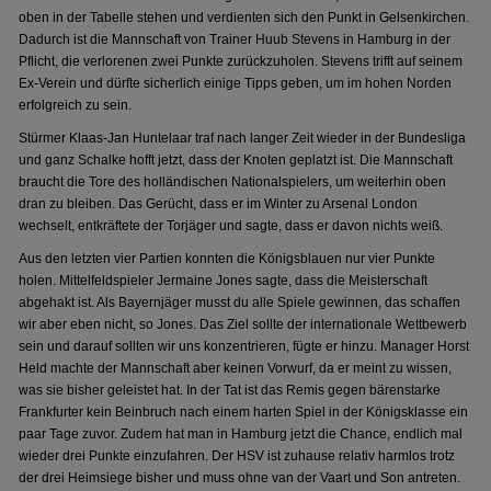
oben in der Tabelle stehen und verdienten sich den Punkt in Gelsenkirchen.
Dadurch ist die Mannschaft von Trainer Huub Stevens in Hamburg in der
Pflicht, die verlorenen zwei Punkte zurückzuholen. Stevens trifft auf seinem
Ex-Verein und dürfte sicherlich einige Tipps geben, um im hohen Norden
erfolgreich zu sein.
Stürmer Klaas-Jan Huntelaar traf nach langer Zeit wieder in der Bundesliga
und ganz Schalke hofft jetzt, dass der Knoten geplatzt ist. Die Mannschaft
braucht die Tore des holländischen Nationalspielers, um weiterhin oben
dran zu bleiben. Das Gerücht, dass er im Winter zu Arsenal London
wechselt, entkräftete der Torjäger und sagte, dass er davon nichts weiß.
Aus den letzten vier Partien konnten die Königsblauen nur vier Punkte
holen. Mittelfeldspieler Jermaine Jones sagte, dass die Meisterschaft
abgehakt ist. Als Bayernjäger musst du alle Spiele gewinnen, das schaffen
wir aber eben nicht, so Jones. Das Ziel sollte der internationale Wettbewerb
sein und darauf sollten wir uns konzentrieren, fügte er hinzu. Manager Horst
Held machte der Mannschaft aber keinen Vorwurf, da er meint zu wissen,
was sie bisher geleistet hat. In der Tat ist das Remis gegen bärenstarke
Frankfurter kein Beinbruch nach einem harten Spiel in der Königsklasse ein
paar Tage zuvor. Zudem hat man in Hamburg jetzt die Chance, endlich mal
wieder drei Punkte einzufahren. Der HSV ist zuhause relativ harmlos trotz
der drei Heimsiege bisher und muss ohne van der Vaart und Son antreten.