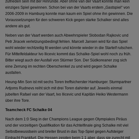
zufrieden sein mit der Hinrunde. Aber ohne van der Vaart konnte man kein
einziges Spiel gewinnen. Schon bei van der Vaarts erstem „Gastspiel“ von
2006-2009 in Hamburg konnte man kaum ein Spiel ohne ihn gewinnen. Die
Voraussetzungen für den schweren Kick gegen starke Schalker sind alles
andere als gut.
Neben van der Vaart werden auch Abwehrspieler Slobodan Rajkovic und
Petr Jiracek verletzungsbedingt fehlen. Marcell Jansen wird für das Spiel
wohl wieder rechtzeitig fit werden und könnte wieder in die Startelf rutschen.
Für Mittelfeldakteur Ivo Ilicevic kommt das Schalke-Spiel wohl noch zu früh.
Bitter wiegt auch der Ausfall von Stürmer Son. Der Südkoreaner zog sich
eine Zerrung im rechten Oberschenkel zu und wird gegen Schalke
ausfallen.
Heung-Min Son ist mit sechs Toren treffsicherster Hamburger. Sturmpartner
Artjoms Rudnevs reiht sich mit drei Toren dahinter auf. Jeweils einmal
jubelten Rafael van der Vaart, Ivo Ilicevic und Kapitän Heiko Westermann
über ihre Tore.
Teamcheck FC Schalke 04
Nach dem 1:0 Sieg in der Champions League gegen Olympiakos Piräus
und der vorzeitigen Qualifikation für das Achtelfinale ging Schalke mit viel
Selbstbewusstsein und breiter Brust in das Top-Spiel gegen Aufsteiger
Eintracht Frankfurt. Die Hessen zeigten beim 1:1 aber, dass sie zurecht mit