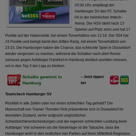
20:00 Uhr, empfängt der
Hamburger SV den FC Schalke
04 in der heimischen Imtech-
Arena. Der HSV steht nach 13
Spielen auf Platz zehn und hat 17
Punkte auf der Habenseite, bei einem Torverhältnis von 12:16. Der S04 hat
24 Punkte und belegt damit den dritten Rang, mit einem Torverhältnis von
23:15. Die Hamburger haben die Chance, das schlechte Spiel in Düsseldorf
wieder vergessen zu machen, während die Schalker nach dem Remis
zuhause gegen Aufsteiger Frankfurt in Hamburg dreifach punkten müssen,
um in den Top 3 der Liga zu bleiben.
Schalke gewinnt in
– Jetzt tippen
Hamburg
bei
Teamcheck Hamburger SV
Rückfall in alte Zeiten oder nur einen schlechten Tag gehabt? Die
Mannschaft von Trainer Thorsten Fink präsentierte sich in Düsseldorf im
desolaten Zustand, verlor aufgrund unglücklicher
Schiedsrichterentscheidungen und der eigenen schlechten Leistung beim
Aufsteiger. Viel schwerer als die Niederlage ist die Tatsache, dass die
Hamburger wohl in den restlichen vier Partien auf ihren Mittelfeld-Regisseur