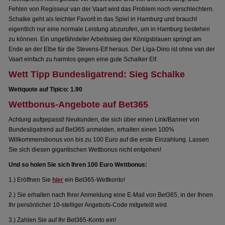
Fehlen von Regisseur van der Vaart wird das Problem noch verschlechtern.
Schalke geht als leichter Favorit in das Spiel in Hamburg und braucht
eigentlich nur eine normale Leistung abzurufen, um in Hamburg bestehen
zu können. Ein ungefährdeter Arbeitssieg der Königsblauen springt am
Ende an der Elbe für die Stevens-Elf heraus. Der Liga-Dino ist ohne van der
Vaart einfach zu harmlos gegen eine gute Schalker Elf.
Wett Tipp Bundesligatrend: Sieg Schalke
Wettquote auf Tipico: 1.90
Wettbonus-Angebote auf Bet365
Achtung aufgepasst! Neukunden, die sich über einen Link/Banner von
Bundesligatrend auf Bet365 anmelden, erhalten einen 100%
Willkommensbonus von bis zu 100 Euro auf die erste Einzahlung. Lassen
Sie sich diesen gigantischen Wettbonus nicht entgehen!
Und so holen Sie sich Ihren 100 Euro Wettbonus:
1.) Eröffnen Sie
hier
ein Bet365-Wettkonto!
2.) Sie erhalten nach Ihrer Anmeldung eine E-Mail von Bet365, in der Ihnen
Ihr persönlicher 10-stelliger Angebots-Code mitgeteilt wird.
3.) Zahlen Sie auf Ihr Bet365-Konto ein!