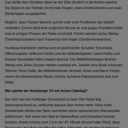
Das dürfte dem Schalker-Spiel an der Elbe deutlich in die Karten spielen.
Die Bilanz in der Fremde ist mit zwei Siegen, zwei Unentschieden und zwei
Niederlagen ausgeglichen.
Möglich, dass Trainer Stevens auf ein oder zwei Positionen die Startelf
verändert. Erneut steht eine englische Woche an und gegen Frankfurt wirkte
man in einigen Phasen der Partie erschöpft. Fehlen werden sicher Afellay
(Trainingsrückstand nach Faserriss) und Höger (Syndesmoseanriss).
Huntelaar traf bisher viermal und ist damit bester Schalker Torschütze.
Offensivspieler Jefferson Farfan und die Mittelfeldspieler Lewis Holtby und
Roman Neustädter trafen jeweils dreimal. Die Mittelfeldkollegen Ibrahim
Afellay und Julian Draxler netzten zweimal ein. Jeweils eine Bude schossen
Stürmer Temu Pukki, die Mittelfeldspieler Jermain Jones und Marco Höger,
sowie die Abwehrspieler Atsuto Uchida, Kyriakos Papadopoulos und Joel
Matip.
Wie spielte der Hamburger SV am letzten Spieltag?
Der HSV war bei Aufsteiger Düsseldorf zu Gast. Die Partie fing
vielversprechend an, verflachte danach aber immer mehr. Viele harte
Zweikämpfe störten das Spiel und ließen keine spielerischen Glanzpunkte
aufkommen. Son verlor den Ball im Spielaufbau und Düsseldorf konnte
Kontern. Kruse schloss zum 1:0 in der 45. Minute ab und hatte Glück, dass