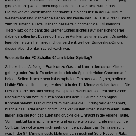
Mancienne den Ball unhaltbar für Adler abfälschte. Im zweiten Durchgang
ging es ruppig weiter. Nach angeblichem Foul von Berg wurde das
Freistoßtor von Westermann aberkannt. Reisinger ließ in der 64. Minute
Westermann und Mancienne stehen und knallte den Ball aus kurzer Distanz
zum 2:0 unter die Latte. Danach passierte nicht mehr viel. Düsseldorfs
Treter-Taktik ging dank des Bremer Schiedsrichters auf, der sicher gerne
dabei geholfen hat, Düsseldorf mit drei Punkten zu unterstützen. Düsseldorf
feiert den ersten Heimsieg nicht unverdient, weil der Bundesliga-Dino an
diesem Abend einfach zu schwach war.
Wie spielte der FC Schalke 04 am letzten Spieltag?
Schalke hatte Aufsteiger Frankfurt zu Gast und kam in den ersten Minuten
gehörig unter Druck. Es entwickelte sich ein Spiel mit vielen Chancen auf
beiden Seiten. Nach einem katastrophalen Fehlpass von Aigner, bediente
Holbty Stürmer Huntelaar, der das 1:0 in der 11. Minute erzielten konnte. Die
Hessen störte das aber wenig. Sie spielten weiter konsequent nach vorne
und wurden nur zwei Minuten später mit dem 1:1 durch einen Aigner-
Kopfball belohnt. Frankfurt hätte mittlerweile die Führung verdient gehabt,
brachte das Leder aber nicht im Schalker Kasten unter. In der zweiten Hälfte
fingen sich die Königsblauen und drückte die Eintracht in die eigene Hälfte.
Von Frankfurt kam nicht mehr viel und es spielte bis zum Ende nur noch der
S04. Ein Tor wollte aber nicht mehr gelingen, sodass das Remis gerecht
war. In der 87. Minute musste Matmour dann noch mit Gelb-Rot vom Platz.