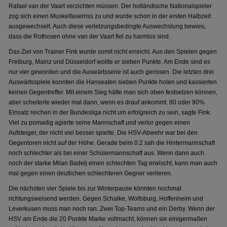
Rafael van der Vaart verzichten müssen. Der holländische Nationalspieler
zog sich einen Muskelfaserriss zu und wurde schon in der ersten Halbzeit
ausgewechselt. Auch diese verletzungsbedingte Auswechslung bewies,
dass die Rothosen ohne van der Vaart fiel zu harmlos sind.
Das Ziel von Trainer Fink wurde somit nicht erreicht. Aus den Spielen gegen
Freiburg, Mainz und Düsseldorf wollte er sieben Punkte. Am Ende sind es
nur vier geworden und die Auswärtsserie ist auch gerissen. Die letzten drei
Auswärtsspiele konnten die Hanseaten sieben Punkte holen und kassierten
keinen Gegentreffer. Mit einem Sieg hätte man sich oben festsetzen können,
aber scheiterte wieder mal dann, wenn es drauf ankommt. 80 oder 90%
Einsatz reichen in der Bundesliga nicht um erfolgreich zu sein, sagte Fink.
Viel zu pomadig agierte seine Mannschaft und verlor gegen einen
Aufsteiger, der nicht viel besser spielte. Die HSV-Abwehr war bei den
Gegentoren nicht auf der Höhe. Gerade beim 0:2 sah die Hintermannschaft
noch schlechter als bei einer Schülermannschaft aus. Wenn dann auch
noch der starke Milan Badelj einen schlechten Tag erwischt, kann man auch
mal gegen einen deutlichen schlechteren Gegner verlieren.
Die nächsten vier Spiele bis zur Winterpause könnten nochmal
richtungsweisend werden. Gegen Schalke, Wolfsburg, Hoffenheim und
Leverkusen muss man noch ran. Zwei Top-Teams und ein Derby. Wenn der
HSV am Ende die 20 Punkte Marke vollmacht, können sie einigermaßen