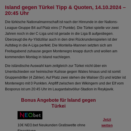
Island gegen Türkei Tipp & Quoten, 14.10.2024 –
20:45 Uhr
Die türkische Nationalmannschaft ist nach der Hinrunde in der Nations-
League-Gruppe B4 auf Platz eins (7 Punkte). Die Türkei spielte vor zwei
Jahren noch in der C-Liga und ist gerade in die Liga B aufgestiegen.
Überzeugt die Ay-Yildizlilar auch in den drei Rückrundenspielen ist der
Aufstieg in die A-Liga perfekt. Die Montella-Mannen setzten sich am
Freitagabend zuhause gegen Montenegro knapp durch und wollen am
kommenden Montag in Island nachlegen.
Die isländische Auswahl kam zeitgleich zur Türkei nicht über ein
Unentschieden vor heimischer Kulisse gegen Wales hinaus und ist somit
Gruppendritter (4 Zähler). Auf Platz zwei stehen die Waliser (5) und letzter ist
Montenegro mit 0 Punkten. Anpfiff zwischen den Wikingern und der Elf vom
Bosporus ist um 20:45 Uhr im Laugardalsvöllur-Stadion in Reykjavik.
Bonus Angebote für Island gegen
Türkei
Jetzt
10€ NEO.bet Neukunden Gratiswette ohne
wetten