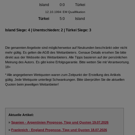
Island
0:0
Türkei
12.10.1994
EM Qualifikation
Türkei
5:0
Island
Island Siege: 4 | Unentschieden: 2 | Türkei Siege: 3
Die genannten Angebote sind möglicherweise auf Neukunden beschränkt oder nicht
mehr gültig. Es gelten die AGB des Wettanbieters. Genaue Details ersehen Sie bitte
direkt aus der Webseite des Wettanbieters. Alle Tipps basieren auf der persönlichen
Meinung des Autors. Es gibt keine Erfolgsgarantie. Bitte wetten Sie mit Verantwortung.
18+
* Alle angegebenen Wettquoten waren zum Zeitpunkt der Erstellung des Artikels
gültig. Jede Wettquote unterliegt Schwankungen. Bitte überprüfen Sie die aktuellen
Quoten beim jeweiligen Wettanbieter!
Aktuelle Artikel:
»
Spanien - Argentinien Prognose, Tipp und Quoten 19.07.2026
»
Frankreich - England Prognose, Tipp und Quoten 18.07.2026