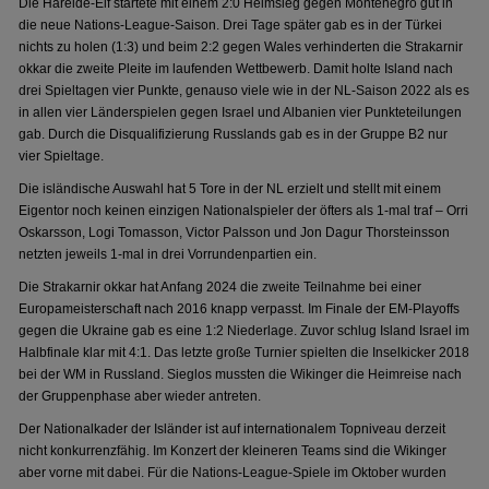
Die Hareide-Elf startete mit einem 2:0 Heimsieg gegen Montenegro gut in
die neue Nations-League-Saison. Drei Tage später gab es in der Türkei
nichts zu holen (1:3) und beim 2:2 gegen Wales verhinderten die Strakarnir
okkar die zweite Pleite im laufenden Wettbewerb. Damit holte Island nach
drei Spieltagen vier Punkte, genauso viele wie in der NL-Saison 2022 als es
in allen vier Länderspielen gegen Israel und Albanien vier Punkteteilungen
gab. Durch die Disqualifizierung Russlands gab es in der Gruppe B2 nur
vier Spieltage.
Die isländische Auswahl hat 5 Tore in der NL erzielt und stellt mit einem
Eigentor noch keinen einzigen Nationalspieler der öfters als 1-mal traf – Orri
Oskarsson, Logi Tomasson, Victor Palsson und Jon Dagur Thorsteinsson
netzten jeweils 1-mal in drei Vorrundenpartien ein.
Die Strakarnir okkar hat Anfang 2024 die zweite Teilnahme bei einer
Europameisterschaft nach 2016 knapp verpasst. Im Finale der EM-Playoffs
gegen die Ukraine gab es eine 1:2 Niederlage. Zuvor schlug Island Israel im
Halbfinale klar mit 4:1. Das letzte große Turnier spielten die Inselkicker 2018
bei der WM in Russland. Sieglos mussten die Wikinger die Heimreise nach
der Gruppenphase aber wieder antreten.
Der Nationalkader der Isländer ist auf internationalem Topniveau derzeit
nicht konkurrenzfähig. Im Konzert der kleineren Teams sind die Wikinger
aber vorne mit dabei. Für die Nations-League-Spiele im Oktober wurden