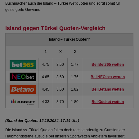
Buchmacher auch die Island – Türkei Wettquoten und sorgt somit für
gesteigerte Gewinne.
Island gegen Türkei Quoten-Vergleich
Island – Türkei Quoten*
1
X
2
4.75
3.50
1.77
Bei Bet365 wetten
4.65
3.60
1.76
Bei NEO.bet wetten
4.45
3.60
1.82
Bei Betano wetten
4.33
3.70
1.80
Bei Oddset wetten
(Stand der Quoten: 12.10.2024, 17:14 Uhr)
Die Island vs. Türkei Quoten fallen doch recht eindeutig zu Gunsten der
Halbmondsterne aus, die bei unseren Sportwetten Anbietern favorisiert