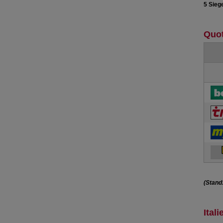
5 Siege
Quot
(Stand
Ital