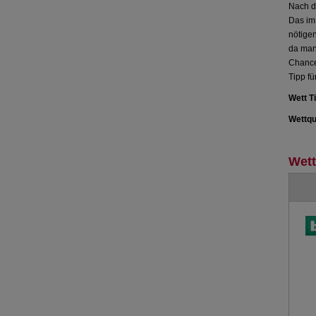
Nach d
Das im
nötige
da man 
Chance 
Tipp fü
Wett T
Wettqu
Wett