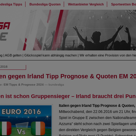
desliga Tipps
Bundesliga Quoten
Wettanbieter Vergleich
Sportwetten B
ung | AGB gelten | Glücksspiel kann abhängig machen | Wir erhalten eine Provision von den 
i 2016
lien gegen Irland Tipp Prognose & Quoten EM 2
ie:
EM Tipps & Prognose 2024
— bundesliga
ien ist schon Gruppensieger – Irland braucht drei Pun
Italien gegen Irland Tipp Prognose & Quoten,
Mittwochabend, den 22.06.2016 um 21 Uhr, finde
Spiel in Gruppe E zwischen den Nationalteams a
Azzurra“ steht schon nach zwei Spieltagen un
den direkten Vergleich gegen Belgien gewonn