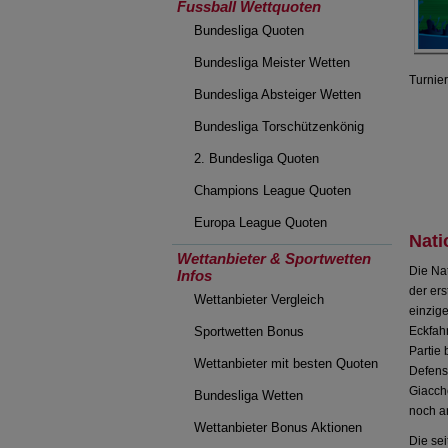
Fussball Wettquoten
Bundesliga Quoten
Bundesliga Meister Wetten
Turnier
Bundesliga Absteiger Wetten
Bundesliga Torschützenkönig
2. Bundesliga Quoten
Champions League Quoten
Europa League Quoten
Nati
Wettanbieter & Sportwetten
Die Na
Infos
der er
Wettanbieter Vergleich
einzig
Sportwetten Bonus
Eckfahn
Partie
Wettanbieter mit besten Quoten
Defens
Giacche
Bundesliga Wetten
noch an
Wettanbieter Bonus Aktionen
Die sei