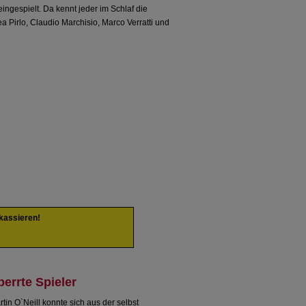
ingespielt. Da kennt jeder im Schlaf die
Pirlo, Claudio Marchisio, Marco Verratti und
 kassieren!
perrte Spieler
tin O`Neill konnte sich aus der selbst