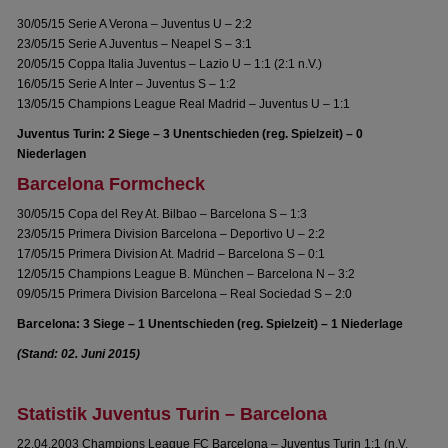
30/05/15 Serie A Verona – Juventus U – 2:2
23/05/15 Serie A Juventus – Neapel S – 3:1
20/05/15 Coppa Italia Juventus – Lazio U – 1:1 (2:1 n.V.)
16/05/15 Serie A Inter – Juventus S – 1:2
13/05/15 Champions League Real Madrid – Juventus U – 1:1
Juventus Turin: 2 Siege – 3 Unentschieden (reg. Spielzeit) – 0
Niederlagen
Barcelona Formcheck
30/05/15 Copa del Rey At. Bilbao – Barcelona S – 1:3
23/05/15 Primera Division Barcelona – Deportivo U – 2:2
17/05/15 Primera Division At. Madrid – Barcelona S – 0:1
12/05/15 Champions League B. München – Barcelona N – 3:2
09/05/15 Primera Division Barcelona – Real Sociedad S – 2:0
Barcelona: 3 Siege – 1 Unentschieden (reg. Spielzeit) – 1 Niederlage
(Stand: 02. Juni 2015)
Statistik Juventus Turin – Barcelona
22.04.2003 Champions League FC Barcelona – Juventus Turin 1:1 (n.V.