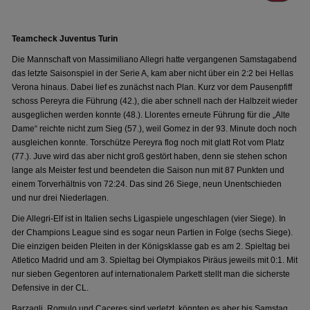
Teamcheck Juventus Turin
Die Mannschaft von Massimiliano Allegri hatte vergangenen Samstagabend
das letzte Saisonspiel in der Serie A, kam aber nicht über ein 2:2 bei Hellas
Verona hinaus. Dabei lief es zunächst nach Plan. Kurz vor dem Pausenpfiff
schoss Pereyra die Führung (42.), die aber schnell nach der Halbzeit wieder
ausgeglichen werden konnte (48.). Llorentes erneute Führung für die „Alte
Dame“ reichte nicht zum Sieg (57.), weil Gomez in der 93. Minute doch noch
ausgleichen konnte. Torschütze Pereyra flog noch mit glatt Rot vom Platz
(77.). Juve wird das aber nicht groß gestört haben, denn sie stehen schon
lange als Meister fest und beendeten die Saison nun mit 87 Punkten und
einem Torverhältnis von 72:24. Das sind 26 Siege, neun Unentschieden
und nur drei Niederlagen.
Die Allegri-Elf ist in Italien sechs Ligaspiele ungeschlagen (vier Siege). In
der Champions League sind es sogar neun Partien in Folge (sechs Siege).
Die einzigen beiden Pleiten in der Königsklasse gab es am 2. Spieltag bei
Atletico Madrid und am 3. Spieltag bei Olympiakos Piräus jeweils mit 0:1. Mit
nur sieben Gegentoren auf internationalem Parkett stellt man die sicherste
Defensive in der CL.
Barzagli, Romulo und Caceres sind verletzt, könnten es aber bis Samstag