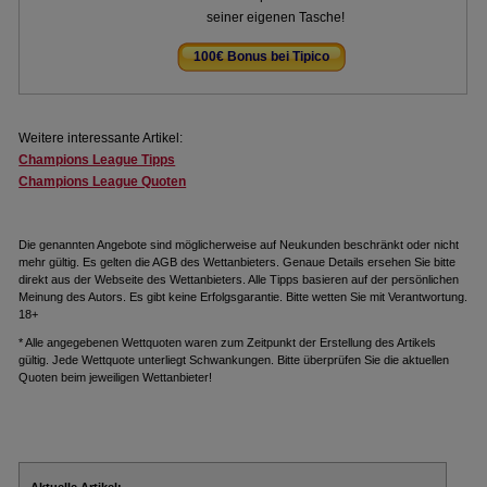
seiner eigenen Tasche!
100€ Bonus bei Tipico
.
Weitere interessante Artikel:
Champions League Tipps
Champions League Quoten
Die genannten Angebote sind möglicherweise auf Neukunden beschränkt oder nicht
mehr gültig. Es gelten die AGB des Wettanbieters. Genaue Details ersehen Sie bitte
direkt aus der Webseite des Wettanbieters. Alle Tipps basieren auf der persönlichen
Meinung des Autors. Es gibt keine Erfolgsgarantie. Bitte wetten Sie mit Verantwortung.
18+
* Alle angegebenen Wettquoten waren zum Zeitpunkt der Erstellung des Artikels
gültig. Jede Wettquote unterliegt Schwankungen. Bitte überprüfen Sie die aktuellen
Quoten beim jeweiligen Wettanbieter!