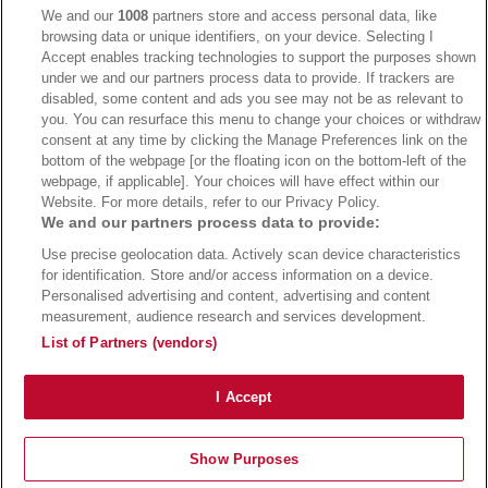
We and our
1008
partners store and access personal data, like
browsing data or unique identifiers, on your device. Selecting I
Accept enables tracking technologies to support the purposes shown
under we and our partners process data to provide. If trackers are
→
Bwin Bonus
→
Bwin besuchen
disabled, some content and ads you see may not be as relevant to
you. You can resurface this menu to change your choices or withdraw
consent at any time by clicking the Manage Preferences link on the
bottom of the webpage [or the floating icon on the bottom-left of the
webpage, if applicable]. Your choices will have effect within our
Website. For more details, refer to our Privacy Policy.
We and our partners process data to provide:
Use precise geolocation data. Actively scan device characteristics
for identification. Store and/or access information on a device.
Personalised advertising and content, advertising and content
measurement, audience research and services development.
Suchtrisiken, Glücksspiel kann süchtig machen - Hilfe finden Sie auf
buwei.de
List of Partners (vendors)
Alle Anbieter auf dieser Webseite sind offiziell in Deutschland
lizenziert
und
werden von der
Gemeinsamen Glücksspielbehörde der Länder
reguliert
Copyright 2002-2026
Bundesligatrend Fussball Bundesliga Tipps
- 18+ Spiele mit
I Accept
Verantwortung!
Impressum
|
Datenschutz
|
Cookie Richtlinie
Show Purposes
Bundesliga Tipps
Bundesliga Quoten
Wettanbieter
Sportwetten Bonus
Vergleich