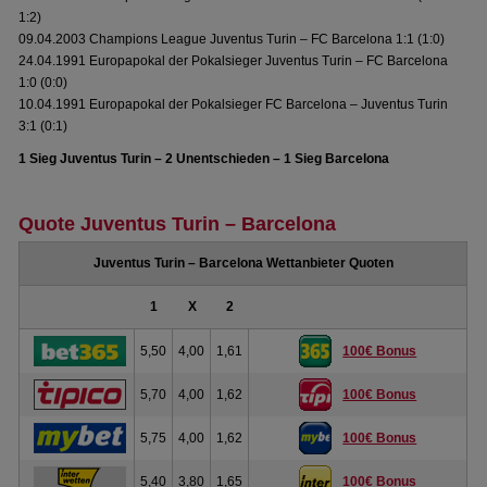
1:2)
09.04.2003 Champions League Juventus Turin – FC Barcelona 1:1 (1:0)
24.04.1991 Europapokal der Pokalsieger Juventus Turin – FC Barcelona
1:0 (0:0)
10.04.1991 Europapokal der Pokalsieger FC Barcelona – Juventus Turin
3:1 (0:1)
1 Sieg Juventus Turin – 2 Unentschieden – 1 Sieg Barcelona
Quote Juventus Turin – Barcelona
Juventus Turin – Barcelona Wettanbieter Quoten
1
X
2
5,50
4,00
1,61
100€ Bonus
5,70
4,00
1,62
100€ Bonus
5,75
4,00
1,62
100€ Bonus
5,40
3,80
1,65
100€ Bonus