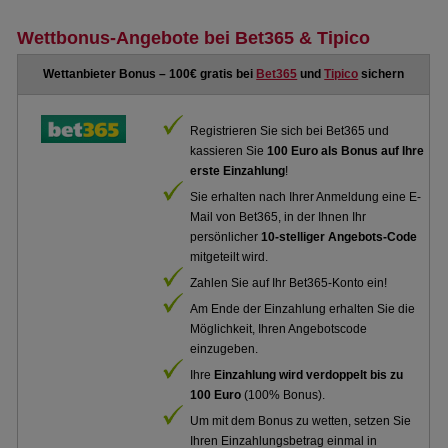
Wettbonus-Angebote bei Bet365 & Tipico
Wettanbieter Bonus – 100€ gratis bei
Bet365
und
Tipico
sichern
Registrieren Sie sich bei Bet365 und
kassieren Sie
100 Euro als Bonus auf Ihre
erste Einzahlung
!
Sie erhalten nach Ihrer Anmeldung eine E-
Mail von Bet365, in der Ihnen Ihr
persönlicher
10-stelliger Angebots-Code
mitgeteilt wird.
Zahlen Sie auf Ihr Bet365-Konto ein!
Am Ende der Einzahlung erhalten Sie die
Möglichkeit, Ihren Angebotscode
einzugeben.
Ihre
Einzahlung wird verdoppelt bis zu
100 Euro
(100% Bonus).
Um mit dem Bonus zu wetten, setzen Sie
Ihren Einzahlungsbetrag einmal in