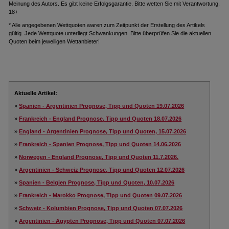
Meinung des Autors. Es gibt keine Erfolgsgarantie. Bitte wetten Sie mit Verantwortung.
18+
* Alle angegebenen Wettquoten waren zum Zeitpunkt der Erstellung des Artikels
gültig. Jede Wettquote unterliegt Schwankungen. Bitte überprüfen Sie die aktuellen
Quoten beim jeweiligen Wettanbieter!
Aktuelle Artikel:
»
Spanien - Argentinien Prognose, Tipp und Quoten 19.07.2026
»
Frankreich - England Prognose, Tipp und Quoten 18.07.2026
»
England - Argentinien Prognose, Tipp und Quoten, 15.07.2026
»
Frankreich - Spanien Prognose, Tipp und Quoten 14.06.2026
»
Norwegen - England Prognose, Tipp und Quoten 11.7.2026.
»
Argentinien - Schweiz Prognose, Tipp und Quoten 12.07.2026
»
Spanien - Belgien Prognose, Tipp und Quoten, 10.07.2026
»
Frankreich - Marokko Prognose, Tipp und Quoten 09.07.2026
»
Schweiz - Kolumbien Prognose, Tipp und Quoten 07.07.2026
»
Argentinien - Ägypten Prognose, Tipp und Quoten 07.07.2026