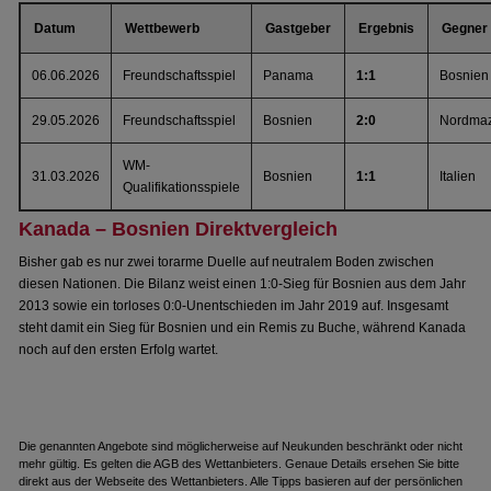
Datum
Wettbewerb
Gastgeber
Ergebnis
Gegner
06.06.2026
Freundschaftsspiel
Panama
1:1
Bosnien
29.05.2026
Freundschaftsspiel
Bosnien
2:0
Nordma
WM-
31.03.2026
Bosnien
1:1
Italien
Qualifikationsspiele
Kanada – Bosnien Direktvergleich
Bisher gab es nur zwei torarme Duelle auf neutralem Boden zwischen
diesen Nationen. Die Bilanz weist einen 1:0-Sieg für Bosnien aus dem Jahr
2013 sowie ein torloses 0:0-Unentschieden im Jahr 2019 auf. Insgesamt
steht damit ein Sieg für Bosnien und ein Remis zu Buche, während Kanada
noch auf den ersten Erfolg wartet.
Die genannten Angebote sind möglicherweise auf Neukunden beschränkt oder nicht
mehr gültig. Es gelten die AGB des Wettanbieters. Genaue Details ersehen Sie bitte
direkt aus der Webseite des Wettanbieters. Alle Tipps basieren auf der persönlichen