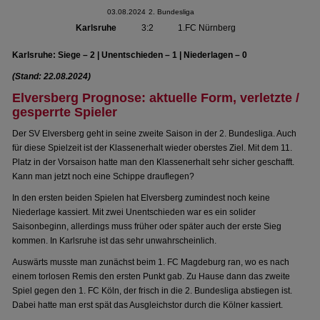
03.08.2024
2. Bundesliga
Karlsruhe
3:2
1.FC Nürnberg
Karlsruhe: Siege – 2 | Unentschieden – 1 | Niederlagen – 0
(Stand: 22.08.2024)
Elversberg Prognose: aktuelle Form, verletzte /
gesperrte Spieler
Der SV Elversberg geht in seine zweite Saison in der 2. Bundesliga. Auch
für diese Spielzeit ist der Klassenerhalt wieder oberstes Ziel. Mit dem 11.
Platz in der Vorsaison hatte man den Klassenerhalt sehr sicher geschafft.
Kann man jetzt noch eine Schippe drauflegen?
In den ersten beiden Spielen hat Elversberg zumindest noch keine
Niederlage kassiert. Mit zwei Unentschieden war es ein solider
Saisonbeginn, allerdings muss früher oder später auch der erste Sieg
kommen. In Karlsruhe ist das sehr unwahrscheinlich.
Auswärts musste man zunächst beim 1. FC Magdeburg ran, wo es nach
einem torlosen Remis den ersten Punkt gab. Zu Hause dann das zweite
Spiel gegen den 1. FC Köln, der frisch in die 2. Bundesliga abstiegen ist.
Dabei hatte man erst spät das Ausgleichstor durch die Kölner kassiert.