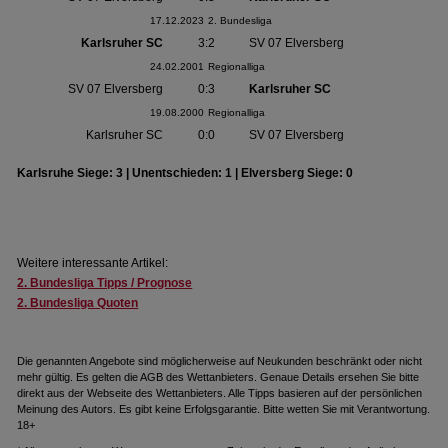
17.12.2023
2. Bundesliga
Karlsruher SC
3:2
SV 07 Elversberg
24.02.2001
Regionalliga
SV 07 Elversberg
0:3
Karlsruher SC
19.08.2000
Regionalliga
Karlsruher SC
0:0
SV 07 Elversberg
Karlsruhe Siege: 3 | Unentschieden: 1 | Elversberg Siege: 0
Weitere interessante Artikel:
2. Bundesliga Tipps / Prognose
2. Bundesliga Quoten
Die genannten Angebote sind möglicherweise auf Neukunden beschränkt oder nicht
mehr gültig. Es gelten die AGB des Wettanbieters. Genaue Details ersehen Sie bitte
direkt aus der Webseite des Wettanbieters. Alle Tipps basieren auf der persönlichen
Meinung des Autors. Es gibt keine Erfolgsgarantie. Bitte wetten Sie mit Verantwortung.
18+