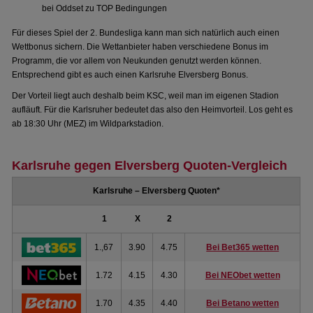
bei Oddset zu TOP Bedingungen
Für dieses Spiel der 2. Bundesliga kann man sich natürlich auch einen
Wettbonus sichern. Die Wettanbieter haben verschiedene Bonus im
Programm, die vor allem von Neukunden genutzt werden können.
Entsprechend gibt es auch einen Karlsruhe Elversberg Bonus.
Der Vorteil liegt auch deshalb beim KSC, weil man im eigenen Stadion
aufläuft. Für die Karlsruher bedeutet das also den Heimvorteil. Los geht es
ab 18:30 Uhr (MEZ) im Wildparkstadion.
Karlsruhe gegen Elversberg Quoten-Vergleich
Karlsruhe – Elversberg Quoten*
1
X
2
1.,67
3.90
4.75
Bei Bet365 wetten
1.72
4.15
4.30
Bei NEObet wetten
1.70
4.35
4.40
Bei Betano wetten