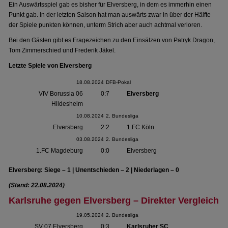
Ein Auswärtsspiel gab es bisher für Elversberg, in dem es immerhin einen
Punkt gab. In der letzten Saison hat man auswärts zwar in über der Hälfte
der Spiele punkten können, unterm Strich aber auch achtmal verloren.
Bei den Gästen gibt es Fragezeichen zu den Einsätzen von Patryk Dragon,
Tom Zimmerschied und Frederik Jäkel.
Letzte Spiele von Elversberg
18.08.2024
DFB-Pokal
VfV Borussia 06
0:7
Elversberg
Hildesheim
10.08.2024
2. Bundesliga
Elversberg
2:2
1.FC Köln
03.08.2024
2. Bundesliga
1.FC Magdeburg
0:0
Elversberg
Elversberg: Siege – 1 | Unentschieden – 2 | Niederlagen – 0
(Stand: 22.08.2024)
Karlsruhe gegen Elversberg – Direkter Vergleich
19.05.2024
2. Bundesliga
SV 07 Elversberg
0:3
Karlsruher SC