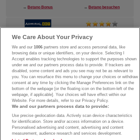
→
Betano Bonus
→
Betano besuchen
We Care About Your Privacy
→
AdmiralBet Bonus
→
AdmiralBet besuchen
We and our
1006
partners store and access personal data, like
browsing data or unique identifiers, on your device. Selecting I
Accept enables tracking technologies to support the purposes shown
under we and our partners process data to provide. If trackers are
→
Bwin Bonus
→
Bwin besuchen
disabled, some content and ads you see may not be as relevant to
you. You can resurface this menu to change your choices or withdraw
consent at any time by clicking the Manage Preferences link on the
bottom of the webpage [or the floating icon on the bottom-left of the
webpage, if applicable]. Your choices will have effect within our
Website. For more details, refer to our Privacy Policy.
We and our partners process data to provide:
Use precise geolocation data. Actively scan device characteristics
for identification. Store and/or access information on a device.
Personalised advertising and content, advertising and content
measurement, audience research and services development.
Suchtrisiken, Glücksspiel kann süchtig machen - Hilfe finden Sie auf
buwei.de