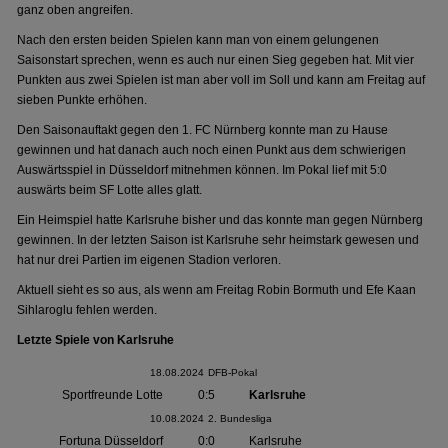
ganz oben angreifen.
Nach den ersten beiden Spielen kann man von einem gelungenen
Saisonstart sprechen, wenn es auch nur einen Sieg gegeben hat. Mit vier
Punkten aus zwei Spielen ist man aber voll im Soll und kann am Freitag auf
sieben Punkte erhöhen.
Den Saisonauftakt gegen den 1. FC Nürnberg konnte man zu Hause
gewinnen und hat danach auch noch einen Punkt aus dem schwierigen
Auswärtsspiel in Düsseldorf mitnehmen können. Im Pokal lief mit 5:0
auswärts beim SF Lotte alles glatt.
Ein Heimspiel hatte Karlsruhe bisher und das konnte man gegen Nürnberg
gewinnen. In der letzten Saison ist Karlsruhe sehr heimstark gewesen und
hat nur drei Partien im eigenen Stadion verloren.
Aktuell sieht es so aus, als wenn am Freitag Robin Bormuth und Efe Kaan
Sihlaroglu fehlen werden.
Letzte Spiele von Karlsruhe
18.08.2024
DFB-Pokal
Sportfreunde Lotte
0:5
Karlsruhe
10.08.2024
2. Bundesliga
Fortuna Düsseldorf
0:0
Karlsruhe