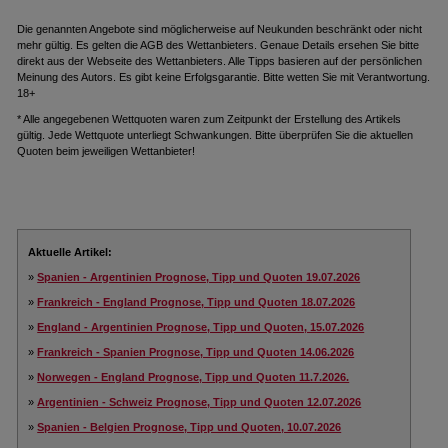
Die genannten Angebote sind möglicherweise auf Neukunden beschränkt oder nicht
mehr gültig. Es gelten die AGB des Wettanbieters. Genaue Details ersehen Sie bitte
direkt aus der Webseite des Wettanbieters. Alle Tipps basieren auf der persönlichen
Meinung des Autors. Es gibt keine Erfolgsgarantie. Bitte wetten Sie mit Verantwortung.
18+
* Alle angegebenen Wettquoten waren zum Zeitpunkt der Erstellung des Artikels
gültig. Jede Wettquote unterliegt Schwankungen. Bitte überprüfen Sie die aktuellen
Quoten beim jeweiligen Wettanbieter!
Aktuelle Artikel:
»
Spanien - Argentinien Prognose, Tipp und Quoten 19.07.2026
»
Frankreich - England Prognose, Tipp und Quoten 18.07.2026
»
England - Argentinien Prognose, Tipp und Quoten, 15.07.2026
»
Frankreich - Spanien Prognose, Tipp und Quoten 14.06.2026
»
Norwegen - England Prognose, Tipp und Quoten 11.7.2026.
»
Argentinien - Schweiz Prognose, Tipp und Quoten 12.07.2026
»
Spanien - Belgien Prognose, Tipp und Quoten, 10.07.2026