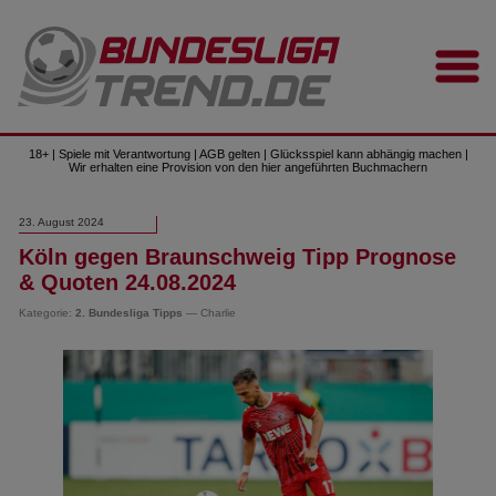
18+ | Spiele mit Verantwortung | AGB gelten | Glücksspiel kann abhängig machen |
Wir erhalten eine Provision von den hier angeführten Buchmachern
23. August 2024
Köln gegen Braunschweig Tipp Prognose
& Quoten 24.08.2024
Kategorie:
2. Bundesliga Tipps
— Charlie