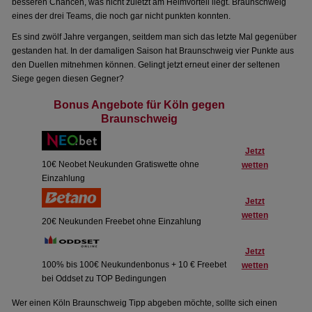
besseren Chancen, was nicht zuletzt am Heimvorteil liegt. Braunschweig
eines der drei Teams, die noch gar nicht punkten konnten.
Es sind zwölf Jahre vergangen, seitdem man sich das letzte Mal gegenüber
gestanden hat. In der damaligen Saison hat Braunschweig vier Punkte aus
den Duellen mitnehmen können. Gelingt jetzt erneut einer der seltenen
Siege gegen diesen Gegner?
Bonus Angebote für Köln gegen
Braunschweig
Jetzt
10€ Neobet Neukunden Gratiswette ohne
wetten
Einzahlung
Jetzt
wetten
20€ Neukunden Freebet ohne Einzahlung
Jetzt
100% bis 100€ Neukundenbonus + 10 € Freebet
wetten
bei Oddset zu TOP Bedingungen
Wer einen Köln Braunschweig Tipp abgeben möchte, sollte sich einen