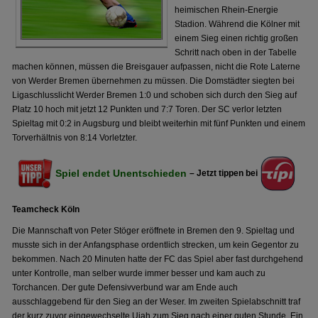
heimischen Rhein-Energie
Stadion. Während die Kölner mit
einem Sieg einen richtig großen
Schritt nach oben in der Tabelle
machen können, müssen die Breisgauer aufpassen, nicht die Rote Laterne
von Werder Bremen übernehmen zu müssen. Die Domstädter siegten bei
Ligaschlusslicht Werder Bremen 1:0 und schoben sich durch den Sieg auf
Platz 10 hoch mit jetzt 12 Punkten und 7:7 Toren. Der SC verlor letzten
Spieltag mit 0:2 in Augsburg und bleibt weiterhin mit fünf Punkten und einem
Torverhältnis von 8:14 Vorletzter.
Spiel endet Unentschieden
– Jetzt tippen bei
Teamcheck Köln
Die Mannschaft von Peter Stöger eröffnete in Bremen den 9. Spieltag und
musste sich in der Anfangsphase ordentlich strecken, um kein Gegentor zu
bekommen. Nach 20 Minuten hatte der FC das Spiel aber fast durchgehend
unter Kontrolle, man selber wurde immer besser und kam auch zu
Torchancen. Der gute Defensivverbund war am Ende auch
ausschlaggebend für den Sieg an der Weser. Im zweiten Spielabschnitt traf
der kurz zuvor eingewechselte Ujah zum Sieg nach einer guten Stunde. Ein