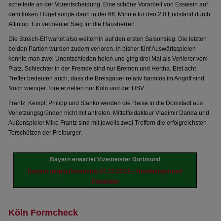
scheiterte an der Vorentscheidung. Eine schöne Vorarbeit von Esswein auf
dem linken Flügel sorgte dann in der 66. Minute für den 2:0 Endstand durch
Altintop. Ein verdienter Sieg für die Hausherren.
Die Streich-Elf wartet also weiterhin auf den ersten Saisonsieg. Die letzten
beiden Partien wurden zudem verloren. In bisher fünf Auswärtsspielen
konnte man zwei Unentschieden holen und ging drei Mal als Verlierer vom
Platz. Schlechter in der Fremde sind nur Bremen und Hertha. Erst acht
Treffer bedeuten auch, dass die Breisgauer relativ harmlos im Angriff sind.
Noch weniger Tore erzielten nur Köln und der HSV.
Frantz, Kempf, Philipp und Stanko werden die Reise in die Domstadt aus
Verletzungsgründen nicht mit antreten. Mittelfeldakteur Vladimir Darida und
Außenspieler Mike Frantz sind mit jeweils zwei Treffern die erfolgreichsten
Torschützen der Freiburger.
Bayern erwartet Vizemeister Dortmund
Bayern gegen Dortmund, 01.11.2014 – Bundesligatrend
Prognose
Köln Formcheck