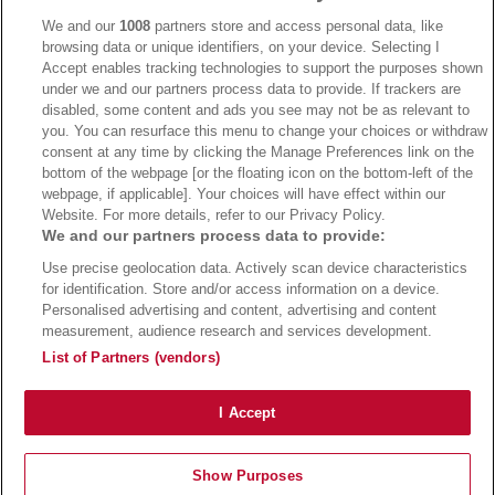
We and our
1008
partners store and access personal data, like
browsing data or unique identifiers, on your device. Selecting I
Accept enables tracking technologies to support the purposes shown
under we and our partners process data to provide. If trackers are
→
Bwin Bonus
→
Bwin besuchen
disabled, some content and ads you see may not be as relevant to
you. You can resurface this menu to change your choices or withdraw
consent at any time by clicking the Manage Preferences link on the
bottom of the webpage [or the floating icon on the bottom-left of the
webpage, if applicable]. Your choices will have effect within our
Website. For more details, refer to our Privacy Policy.
We and our partners process data to provide:
Use precise geolocation data. Actively scan device characteristics
for identification. Store and/or access information on a device.
Personalised advertising and content, advertising and content
measurement, audience research and services development.
Suchtrisiken, Glücksspiel kann süchtig machen - Hilfe finden Sie auf
buwei.de
List of Partners (vendors)
Alle Anbieter auf dieser Webseite sind offiziell in Deutschland
lizenziert
und
werden von der
Gemeinsamen Glücksspielbehörde der Länder
reguliert
Copyright 2002-2026
Bundesligatrend Fussball Bundesliga Tipps
- 18+ Spiele mit
I Accept
Verantwortung!
Impressum
|
Datenschutz
|
Cookie Richtlinie
Show Purposes
Bundesliga Tipps
Bundesliga Quoten
Wettanbieter
Sportwetten Bonus