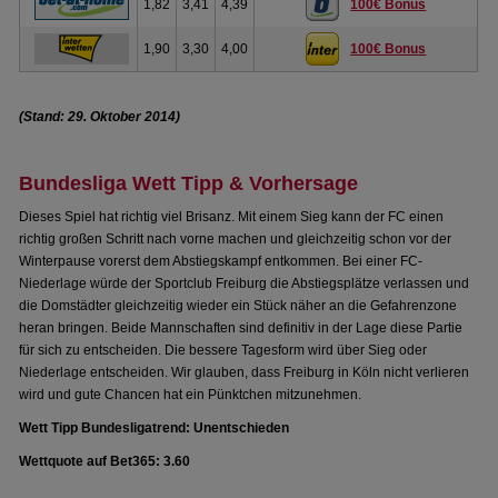
1,82
3,41
4,39
100€ Bonus
1,90
3,30
4,00
100€ Bonus
(Stand: 29. Oktober 2014)
Bundesliga Wett Tipp & Vorhersage
Dieses Spiel hat richtig viel Brisanz. Mit einem Sieg kann der FC einen
richtig großen Schritt nach vorne machen und gleichzeitig schon vor der
Winterpause vorerst dem Abstiegskampf entkommen. Bei einer FC-
Niederlage würde der Sportclub Freiburg die Abstiegsplätze verlassen und
die Domstädter gleichzeitig wieder ein Stück näher an die Gefahrenzone
heran bringen. Beide Mannschaften sind definitiv in der Lage diese Partie
für sich zu entscheiden. Die bessere Tagesform wird über Sieg oder
Niederlage entscheiden. Wir glauben, dass Freiburg in Köln nicht verlieren
wird und gute Chancen hat ein Pünktchen mitzunehmen.
Wett Tipp Bundesligatrend: Unentschieden
Wettquote auf Bet365: 3.60