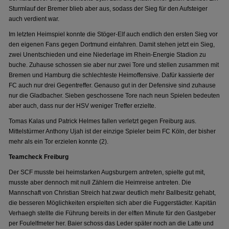
Sturmlauf der Bremer blieb aber aus, sodass der Sieg für den Aufsteiger
auch verdient war.
Im letzten Heimspiel konnte die Stöger-Elf auch endlich den ersten Sieg vor
den eigenen Fans gegen Dortmund einfahren. Damit stehen jetzt ein Sieg,
zwei Unentschieden und eine Niederlage im Rhein-Energie Stadion zu
buche. Zuhause schossen sie aber nur zwei Tore und stellen zusammen mit
Bremen und Hamburg die schlechteste Heimoffensive. Dafür kassierte der
FC auch nur drei Gegentreffer. Genauso gut in der Defensive sind zuhause
nur die Gladbacher. Sieben geschossene Tore nach neun Spielen bedeuten
aber auch, dass nur der HSV weniger Treffer erzielte.
Tomas Kalas und Patrick Helmes fallen verletzt gegen Freiburg aus.
Mittelstürmer Anthony Ujah ist der einzige Spieler beim FC Köln, der bisher
mehr als ein Tor erzielen konnte (2).
Teamcheck Freiburg
Der SCF musste bei heimstarken Augsburgern antreten, spielte gut mit,
musste aber dennoch mit null Zählern die Heimreise antreten. Die
Mannschaft von Christian Streich hat zwar deutlich mehr Ballbesitz gehabt,
die besseren Möglichkeiten erspielten sich aber die Fuggerstädter. Kapitän
Verhaegh stellte die Führung bereits in der elften Minute für den Gastgeber
per Foulelfmeter her. Baier schoss das Leder später noch an die Latte und