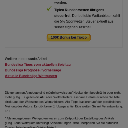
werden.
Tipico Kunden wetten übrigens
steuerfrei
. Der beliebte Wettanbieter zahlt
die 5% Sportwetten Steuer aktuell aus
seiner eigenen Tasche!
100€ Bonus bei Tipico
.
Weitere interessante Artikel:
Bundesliga Tipps vom aktuellen Spieltag
Bundesliga Prognose / Vorhersage
Aktuelle Bundesliga Wettquoten
Die genannten Angebote sind möglicherweise auf Neukunden beschränkt oder nicht
mehr gültig. Es gelten die AGB des Wettanbieters. Genaue Details ersehen Sie bitte
direkt aus der Webseite des Wettanbieters. Alle Tipps basieren auf der persönlichen
Meinung des Autors. Es gibt keine Erfolgsgarantie. Bitte wetten Sie mit Verantwortung.
18+
* Alle angegebenen Wettquoten waren zum Zeitpunkt der Erstellung des Artikels
gültig. Jede Wettquote unterliegt Schwankungen. Bitte überprüfen Sie die aktuellen
Quoten beim jeweiligen Wettanbieter!