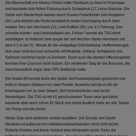
Die Mannschaft von Markus Gisdol hatte Gladbach zu Gast im Kraichgau
und kassierte trotz früher Führung durch Schipplock (17.) eine Klatsche. Die
Gäste vom Niederrhein kamen durch Kruses Foulelfmeter zum Ausgleich
(26.) und drehten die Partie komplett im ersten Durchgang durch zwei
weitere Tore von Herrmann (31.) und Raffael (36.) zur 3:1 Führung. Das
schnelle Konter- und Umschaltspiel der „Fohlen“ konnte die TSG nicht
verteidigen. In Halbzeit zwei sorgte der seit Wochen starke Herrmann mit
dem 4:1 in der 51. Minute für die endgültige Entscheidung. Hoffenheim gab
sich zwar nicht auf und versuchte mit Modeste, Volland, Schipplock und
Salihovic nochmal heran zu kommen. Doch auch die starken Offensivspieler
konnten ihre Chancen nicht nutzen. Ein verdienter Sieg für die Borussia, die
zwischenzeitlich sogar über 70% Ballbesitz hatte.
Die Gisdol-Elf konnte keins der letzten fünf Auswärtsspiele gewinnen und
holte in diesem Zeitraum nur zwei Punkte. Auswärts reichte es für die
Kraichgauer nur zu zwei Siegen, fünf Unentschieden und sechs
Niederlagen. Die TSG ist mit 41 geschossenen Toren zwar gut dabei,
kassierte aber auch schon 42 Stück und damit deutlich mehr als alle Teams
von Rang eins bis sechs.
Niklas Süle wird weiterhin verletzt ausfallen. Der Einsatz von David
Abraham ist aufgrund von Adduktorenbeschwerden noch nicht sicher.
Roberto Firmino und Kevin Volland sind mit jeweils sechs Toren die