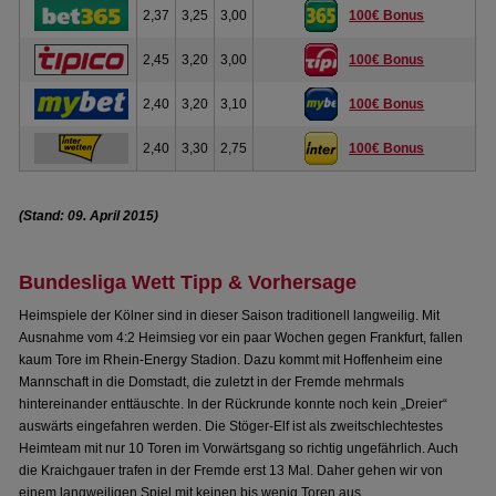
2,37
3,25
3,00
100€ Bonus
2,45
3,20
3,00
100€ Bonus
2,40
3,20
3,10
100€ Bonus
2,40
3,30
2,75
100€ Bonus
(Stand: 09. April 2015)
Bundesliga Wett Tipp & Vorhersage
Heimspiele der Kölner sind in dieser Saison traditionell langweilig. Mit
Ausnahme vom 4:2 Heimsieg vor ein paar Wochen gegen Frankfurt, fallen
kaum Tore im Rhein-Energy Stadion. Dazu kommt mit Hoffenheim eine
Mannschaft in die Domstadt, die zuletzt in der Fremde mehrmals
hintereinander enttäuschte. In der Rückrunde konnte noch kein „Dreier“
auswärts eingefahren werden. Die Stöger-Elf ist als zweitschlechtestes
Heimteam mit nur 10 Toren im Vorwärtsgang so richtig ungefährlich. Auch
die Kraichgauer trafen in der Fremde erst 13 Mal. Daher gehen wir von
einem langweiligen Spiel mit keinen bis wenig Toren aus.