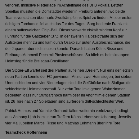
verloren, inklusive Niederlage im Achtelfinale des DFB Pokals. Letzten
Spieltag mussten die Domstädter wieder in Freiburg antreten, wo beide
Teams versuchten über harte Zweikämpfe ins Spiel zu finden. Mit der ersten
richtigen Torchance fiel auch das Tor des Tages. Sorg bediente Frantz mit
einem butterweichen Chip-Ball. Dieser verwerte eiskalt mit dem Kopf zur
Führung für die Gastgeber (37.). In der zweiten Halbzeit traute sich der
Aufsteiger mehr zu und kam durch Osako zur guten Ausgleichschance, die
der Japaner aber nicht nutzen konnte. Danach hatten Kölns Risse und
Freiburgs Mehmedi Pech mit Pfostenschüssen. So blieb es beim knappen
Heimsieg für die Breisgau-Brasilianer.
Die Stöger-Elf wartet seit drei Partien auf einen „Dreier“. Nur eins der letzten
neun Partien konnte der FC gewinnen. Mit nur zwei Heimsiegen, bei sieben
Unentschieden und vier Niederlagen sind die Geißböcke nach Stuttgart die
schlechteste Heimmannschaft. Nur zehn Tore im eigenen Wohnzimmer
bedeuten, dass nur Stuttgart noch harmloser im Angriff im eigenen Stadion
ist. 26 Tore nach 27 Spieltagen sind außerdem dritt-schlechtester Wert.
Patrick Helmes und Yannick Gerhardt fallen weiterhin verletzungsbedingt
aus. Anthony Ujah ist mit neun Treffern Kölns Lebensversicherung. Jeweils
vier Mal jubelten Marcel Risse und Matthias Lehmann über ihre Tore.
Teamcheck Hoffenheim