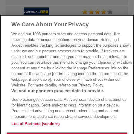
We Care About Your Privacy
→
AdmiralBet Bonus
→
AdmiralBet besuchen
We and our
1006
partners store and access personal data, like
browsing data or unique identifiers, on your device. Selecting I
Accept enables tracking technologies to support the purposes shown
under we and our partners process data to provide. If trackers are
→
Bwin Bonus
→
Bwin besuchen
disabled, some content and ads you see may not be as relevant to
you. You can resurface this menu to change your choices or withdraw
consent at any time by clicking the Manage Preferences link on the
bottom of the webpage [or the floating icon on the bottom-left of the
webpage, if applicable]. Your choices will have effect within our
Website. For more details, refer to our Privacy Policy.
We and our partners process data to provide:
Use precise geolocation data. Actively scan device characteristics
for identification. Store and/or access information on a device.
Personalised advertising and content, advertising and content
measurement, audience research and services development.
Suchtrisiken, Glücksspiel kann süchtig machen - Hilfe finden Sie auf
buwei.de
List of Partners (vendors)
Alle Anbieter auf dieser Webseite sind offiziell in Deutschland
lizenziert
und
werden von der
Gemeinsamen Glücksspielbehörde der Länder
reguliert