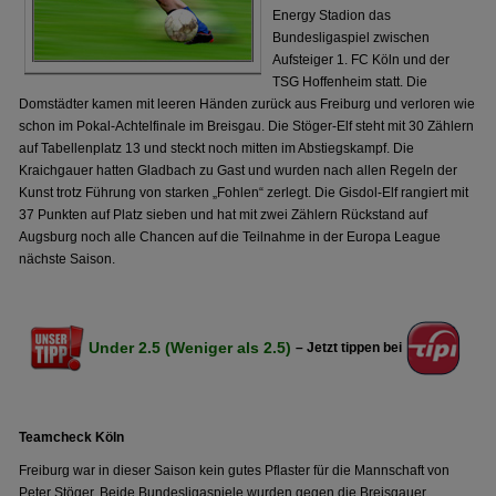
Energy Stadion das
Bundesligaspiel zwischen
Aufsteiger 1. FC Köln und der
TSG Hoffenheim statt. Die
Domstädter kamen mit leeren Händen zurück aus Freiburg und verloren wie
schon im Pokal-Achtelfinale im Breisgau. Die Stöger-Elf steht mit 30 Zählern
auf Tabellenplatz 13 und steckt noch mitten im Abstiegskampf. Die
Kraichgauer hatten Gladbach zu Gast und wurden nach allen Regeln der
Kunst trotz Führung von starken „Fohlen“ zerlegt. Die Gisdol-Elf rangiert mit
37 Punkten auf Platz sieben und hat mit zwei Zählern Rückstand auf
Augsburg noch alle Chancen auf die Teilnahme in der Europa League
nächste Saison.
Under 2.5 (Weniger als 2.5)
– Jetzt tippen bei
Teamcheck Köln
Freiburg war in dieser Saison kein gutes Pflaster für die Mannschaft von
Peter Stöger. Beide Bundesligaspiele wurden gegen die Breisgauer