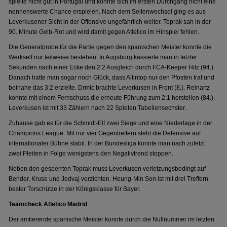
spielte nicht gut in Portugal und konnte sich im ersten Durchgang nicht eine
nennenswerte Chance erspielen. Nach dem Seitenwechsel ging es aus
Leverkusener Sicht in der Offensive ungefährlich weiter. Toprak sah in der
90. Minute Gelb-Rot und wird damit gegen Atletico im Hinspiel fehlen.
Die Generalprobe für die Partie gegen den spanischen Meister konnte die
Werkself nur teilweise bestehen. In Augsburg kassierte man in letzter
Sekunden nach einer Ecke den 2:2 Ausgleich durch FCA-Keeper Hitz (94.).
Danach hatte man sogar noch Glück, dass Altintop nur den Pfosten traf und
beinahe das 3:2 erzielte. Drmic brachte Leverkusen in Front (8.). Reinartz
konnte mit einem Fernschuss die erneute Führung zum 2:1 herstellen (84.).
Leverkusen ist mit 33 Zählern nach 22 Spielen Tabellensechster.
Zuhause gab es für die Schmidt-Elf zwei Siege und eine Niederlage in der
Champions League. Mit nur vier Gegentreffern steht die Defensive auf
internationaler Bühne stabil. In der Bundesliga konnte man nach zuletzt
zwei Pleiten in Folge wenigstens den Negativtrend stoppen.
Neben den gesperrten Toprak muss Leverkusen verletzungsbedingt auf
Bender, Kruse und Jedvaj verzichten. Heung-Min Son ist mit drei Treffern
bester Torschütze in der Königsklasse für Bayer.
Teamcheck Atletico Madrid
Der amtierende spanische Meister konnte durch die Nullnummer im letzten