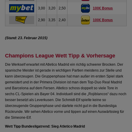
3,00
3,20
2,50
100€ Bonus
2,90
3,35
2,40
100€ Bonus
(Stand: 23. Februar 2015)
Champions League Wett Tipp & Vorhersage
Die Werkself erwartet mit Atletico Madrid ein richtig schwerer Brocken. Der
spanische Meister ist gerade in wichtigen Partien meistens zur Stelle und
kann überzeugen. Die Gruppenphase hat man außer im ersten Spiel stark
gemeistert und in der Primera Division ist man dem Top-Duo Real Madrid
und Barcelona auf dem Fersen. Atletico schoss doppelt so viele Tore in
sechs CL-Spielen als Bayer 04. Individuell sind die „Rojiblancos“ dazu noch
besser besetzt als Leverkusen. Die Schmidt-Elf spielte keine so
überzeugende Gruppenphase und startete nicht gut in die Bundesliga
Rückrunde. Wir sehen Atletico vorne und tippen auf einen Auswärtssieg für
die Simeone-Elf.
Wett Tipp Bundesligatrend: Sieg Atletico Madrid