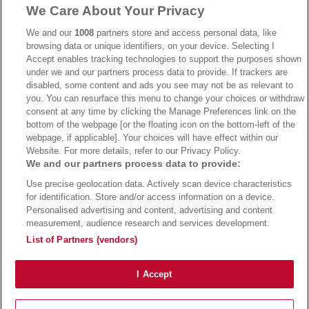
We Care About Your Privacy
→
AdmiralBet Bonus
→
AdmiralBet besuchen
We and our
1008
partners store and access personal data, like
browsing data or unique identifiers, on your device. Selecting I
Accept enables tracking technologies to support the purposes shown
under we and our partners process data to provide. If trackers are
→
Bwin Bonus
→
Bwin besuchen
disabled, some content and ads you see may not be as relevant to
you. You can resurface this menu to change your choices or withdraw
consent at any time by clicking the Manage Preferences link on the
bottom of the webpage [or the floating icon on the bottom-left of the
webpage, if applicable]. Your choices will have effect within our
Website. For more details, refer to our Privacy Policy.
We and our partners process data to provide:
Use precise geolocation data. Actively scan device characteristics
for identification. Store and/or access information on a device.
Personalised advertising and content, advertising and content
measurement, audience research and services development.
Suchtrisiken, Glücksspiel kann süchtig machen - Hilfe finden Sie auf
buwei.de
List of Partners (vendors)
Alle Anbieter auf dieser Webseite sind offiziell in Deutschland
lizenziert
und
werden von der
Gemeinsamen Glücksspielbehörde der Länder
reguliert
Copyright 2002-2026
Bundesligatrend Fussball Bundesliga Tipps
- 18+ Spiele mit
I Accept
Verantwortung!
Impressum
|
Datenschutz
|
Cookie Richtlinie