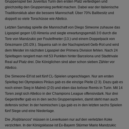
Gruppenspiel bei Juventus Turin den ersten Platz verteidigen und
gleichzeitig den Gruppensieg perfekt machen. Dabei war der italienische
Traditionsklub aber die bessere Mannschaft. Über 70% Ballbesitz und
doppelt so viele Torschüsse wie Atletico.
Letzten Samstag spielte die Mannschaft von Diego Simeone zuhause das
Ligaspiel gegen UD Almeria und siegte erwartungsgemäß 3:0 durch die
Tore von Mandzukic per Foulelfmeter (13.) und einem Doppelpack von
Griezmann (20./29.). Siqueira sah in der Nachspielzeit Gelb-Rot und wird
dem Meister im nächsten Ligaspiel der Primera Division fehlen. Nach 24
Spieltagen rangiert man mit 53 Punkten hinter Barcelona und Stadtrivale
Real auf Platz drei. Die Königlichen sind aber schon sieben Zähler vor
Atletico.
Die Simeone-Elf ist seit fünf CL-Spielen ungeschlagen. Nur am ersten
Spieltag bei Olympiakos Piräus gab es die einzige Pleite (2:3). Dazu gab es
noch einen Sieg in Malmö (2:0) und eben das torlose Remis in Turin. Mit 14
Toren zeigt sich Atletico in der Champions League offensivstark. Nur drei
Gegentreffer gab es in den sechs Gruppenspielen, damit steht man auch
defensiv sicher. In der heimischen Liga gab es in den letzten sechs Spielen
fünf Siege und eine Niederlage.
Die „Rojiblancos“ müssen in Leverkusen nur auf den verletzten Koke
verzichten. In der Königsklasse ist Ex-Bayern Stürmer Mario Mandzukic