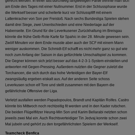
gerecht werden. In einer fast durchweg langweiligen Partie trennte man sich
am Ende des Tages mit einer Nullnummer. Erst in der Schlussphase wurde
die Werkself besser und scheiterte kurz vor Schlusspfiff mit einem
Lattenkracher von Son per Freistoß. Nach sechs Bundesliga Spielen stehen
damit drei Siege, zwei Unentschieden und eine Niederlage auf der
Habenseite. Ein Grund für die Leverkusener Zurückhaltung im Breisgau
könnte die frühe Gelb-Rote Karte für Spahic in der 28. Minute gewesen sein.
Zwölf Minuten vor dem Ende musste aber auch der SCF mit einem Mann
weniger auskommen. Die Schmidt-Elf schafft es nicht mehr ganz so gut wie
noch zum Anfang der Saison in das gefürchtete Umschaltspiel zu kommen.
Die Gegner können sich jetzt besser auf das 4-2-3-1-System einstellen und
antworten mit Gegen-Pressing. Außerdem nutzten die Gegner zuletzt die
Torchancen, die sich durch das hohe Verteidigen der Bayer-Elf
zwangsläufig ergeben eiskalt aus. Auf der anderen Seite schoss
Leverkusen schon elf Tore und stellt zusammen mit den Bayern die
gefährlichste Offensive der Liga.
Verletzt ausfallen werden Papadopoulos, Brandt und Kapitän Rolfes. Castro
könnte bis Mittwoch noch rechtzeitig fit werden und in den Kader rutschen.
Die beiden Flügelflitzer Heung-Min Son und Karim Bellarabi netzten schon
jeweils zwei Mal ein. Auch Rechtsverteidiger Tin Jedvaj konnte schon zwei
Mal jubeln und gehört zu den torgefährlichsten Spielern der Werkself.
Teamcheck Benfica