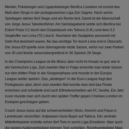
Meister, Pokalsieger und Ligapokalsieger Benfica Lissabon ist zurzeit das
Maß aller Dinge in der portugiesischen Liga Zon Sagres. Nach sechs
Spieltagen stehen fünf Siege und ein Remis fest. Damit ist die Mannschaft
von Jorge Jesus Tabellenführer. Am Samstagabend setzte sich Benfica bei
Estoril Praia 3:2 durch den Doppelpack von Talisca (3./8.) und dem 3:2
Siegtreffer von Lima (70.) durch. Nachdem die Gastgeber personell mit
Gelb-Rot dezimiert waren, fiel das wichtige Tor durch Lima erst in Überzahl.
Die Jesus-Elf spielte eine überragende letzte Saison, verlor nur zwei Partien
von 30 und feierte saisonübergreifend in 36 Spielen 28 Siege.
In der Champions League ist die Bilanz aber nicht im Ansatz so gut, wie in
der heimischen Liga. Zum zweiten Mal in Folge erreichte man letzte Saison
nur den dritten Platz in der Gruppenphase und musste in der Europa
League weiter spielen. Das „absteigen“ in die Euro-League liegt den
Portugiesen aber, denn zum zweiten Mal konnte man dort das Finale
erreichen und scheiterte erst nach Elfmeterschießen am FC Sevilla. Ein Jahr
zuvor musste man sich durch den späten Treffer gegen Chelsea London im
Endspiel geschlagen geben.
Coach Jesus muss auf die schwerverletzten Silvio, Amorim und Fejsa in
Leverkusen verzichten. Aufpassen muss Bayer auf Talisca. Der zentrale
Mittelfeldspieler erzielte schon fünf Tore in sechs Liga-Einsätzen. Aber auch
die beiden Außenverteidiger können Tore schießen. Rechtsverteidiger Maxi