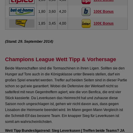
1,80
3,60
4,20
100€ Bonus
1,85
3,45
4,00
100€ Bonus
(Stand: 29. September 2014)
Champions League Wett Tipp & Vorhersage
Beide Mannschaften sind die Tormaschinen in ihren Ligen. Sollten sie den
Hunger auf Tore auch in die Königsklasse unter Beweis stellen, darf ein
großes Spiel erwartet werden. Treffer auf beiden Seiten sind in dieser Partie
schon so gut wie garantiert. Wobei die Defensive der Werkself nicht so
sattelfest mit neun Gegentreffern agiert, wie die von Benfica, die erst vier
Stück kassierte. Da Leverkusen das Heimrecht hat und zuhause diese
Saison noch ungeschlagen ist, gehen wir nicht davon aus, dass gegen
Lissabon die Heimserie beendet wird. Im Mann gegen Mann Vergleich ist
die Schmidt-Elf das bessere Team. Ein knapper Sieg für Leverkusen ist
somit am wahrscheinlichsten.
Wett Tipp Bundesligatrend: Sieg Leverkusen | Treffen beide Teams? JA