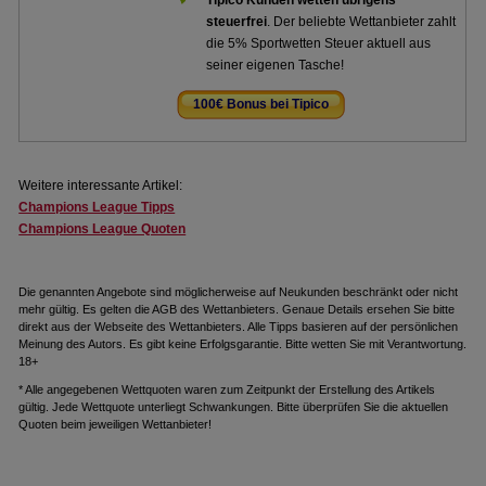
Tipico Kunden wetten übrigens
steuerfrei
. Der beliebte Wettanbieter zahlt
die 5% Sportwetten Steuer aktuell aus
seiner eigenen Tasche!
100€ Bonus bei Tipico
.
Weitere interessante Artikel:
Champions League Tipps
Champions League Quoten
Die genannten Angebote sind möglicherweise auf Neukunden beschränkt oder nicht
mehr gültig. Es gelten die AGB des Wettanbieters. Genaue Details ersehen Sie bitte
direkt aus der Webseite des Wettanbieters. Alle Tipps basieren auf der persönlichen
Meinung des Autors. Es gibt keine Erfolgsgarantie. Bitte wetten Sie mit Verantwortung.
18+
* Alle angegebenen Wettquoten waren zum Zeitpunkt der Erstellung des Artikels
gültig. Jede Wettquote unterliegt Schwankungen. Bitte überprüfen Sie die aktuellen
Quoten beim jeweiligen Wettanbieter!