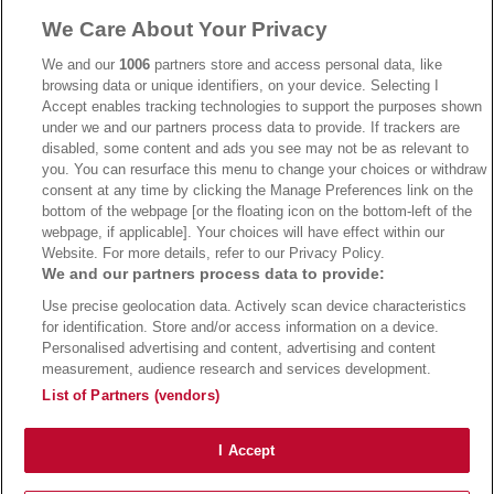
We Care About Your Privacy
→
AdmiralBet Bonus
→
AdmiralBet besuchen
We and our
1006
partners store and access personal data, like
browsing data or unique identifiers, on your device. Selecting I
Accept enables tracking technologies to support the purposes shown
under we and our partners process data to provide. If trackers are
→
Bwin Bonus
→
Bwin besuchen
disabled, some content and ads you see may not be as relevant to
you. You can resurface this menu to change your choices or withdraw
consent at any time by clicking the Manage Preferences link on the
bottom of the webpage [or the floating icon on the bottom-left of the
webpage, if applicable]. Your choices will have effect within our
Website. For more details, refer to our Privacy Policy.
We and our partners process data to provide:
Use precise geolocation data. Actively scan device characteristics
for identification. Store and/or access information on a device.
Personalised advertising and content, advertising and content
measurement, audience research and services development.
Suchtrisiken, Glücksspiel kann süchtig machen - Hilfe finden Sie auf
buwei.de
List of Partners (vendors)
Alle Anbieter auf dieser Webseite sind offiziell in Deutschland
lizenziert
und
werden von der
Gemeinsamen Glücksspielbehörde der Länder
reguliert
Copyright 2002-2026
Bundesligatrend Fussball Bundesliga Tipps
- 18+ Spiele mit
I Accept
Verantwortung!
Impressum
|
Datenschutz
|
Cookie Richtlinie