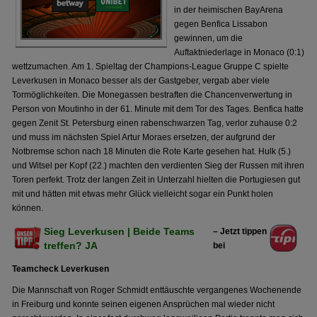
in der heimischen BayArena
gegen Benfica Lissabon
gewinnen, um die
Auftaktniederlage in Monaco (0:1)
wettzumachen. Am 1. Spieltag der Champions-League Gruppe C spielte
Leverkusen in Monaco besser als der Gastgeber, vergab aber viele
Tormöglichkeiten. Die Monegassen bestraften die Chancenverwertung in
Person von Moutinho in der 61. Minute mit dem Tor des Tages. Benfica hatte
gegen Zenit St. Petersburg einen rabenschwarzen Tag, verlor zuhause 0:2
und muss im nächsten Spiel Artur Moraes ersetzen, der aufgrund der
Notbremse schon nach 18 Minuten die Rote Karte gesehen hat. Hulk (5.)
und Witsel per Kopf (22.) machten den verdienten Sieg der Russen mit ihren
Toren perfekt. Trotz der langen Zeit in Unterzahl hielten die Portugiesen gut
mit und hätten mit etwas mehr Glück vielleicht sogar ein Punkt holen
können.
Sieg Leverkusen | Beide Teams
– Jetzt tippen
treffen? JA
bei
Teamcheck Leverkusen
Die Mannschaft von Roger Schmidt enttäuschte vergangenes Wochenende
in Freiburg und konnte seinen eigenen Ansprüchen mal wieder nicht