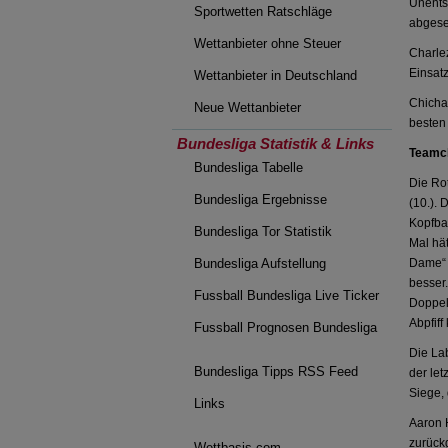
Unents
Sportwetten Ratschläge
abgese
Wettanbieter ohne Steuer
Charle
Einsat
Wettanbieter in Deutschland
Chichar
Neue Wettanbieter
besten
Bundesliga Statistik & Links
Teamc
Bundesliga Tabelle
Die Rot
Bundesliga Ergebnisse
(10.).
Kopfbal
Bundesliga Tor Statistik
Mal hä
Bundesliga Aufstellung
Dame“ w
besser
Fussball Bundesliga Live Ticker
Doppelp
Abpfiff
Fussball Prognosen Bundesliga
Die Lab
Bundesliga Tipps RSS Feed
der let
Siege,
Links
Aaron 
zurückg
Wettbasis.com