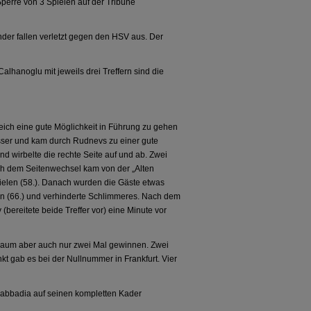
perre von 3 Spielen auf der Tribüne
der fallen verletzt gegen den HSV aus. Der
Calhanoglu mit jeweils drei Treffern sind die
leich eine gute Möglichkeit in Führung zu gehen
ser und kam durch Rudnevs zu einer gute
nd wirbelte die rechte Seite auf und ab. Zwei
ch dem Seitenwechsel kam von der „Alten
zielen (58.). Danach wurden die Gäste etwas
en (66.) und verhinderte Schlimmeres. Nach dem
bereitete beide Treffer vor) eine Minute vor
itraum aber auch nur zwei Mal gewinnen. Zwei
nkt gab es bei der Nullnummer in Frankfurt. Vier
Labbadia auf seinen kompletten Kader