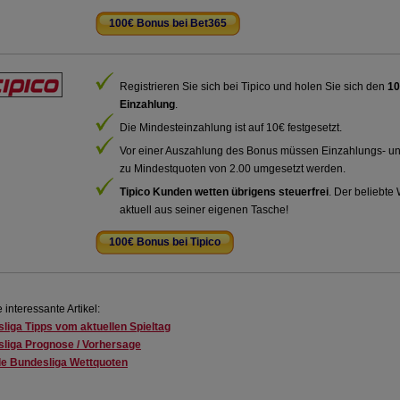
100€ Bonus bei Bet365
Registrieren Sie sich bei Tipico und holen Sie sich den
10
Einzahlung
.
Die Mindesteinzahlung ist auf 10€ festgesetzt.
Vor einer Auszahlung des Bonus müssen Einzahlungs- un
zu Mindestquoten von 2.00 umgesetzt werden.
Tipico Kunden wetten übrigens steuerfrei
. Der beliebte
aktuell aus seiner eigenen Tasche!
100€ Bonus bei Tipico
 interessante Artikel:
liga Tipps vom aktuellen Spieltag
liga Prognose / Vorhersage
le Bundesliga Wettquoten