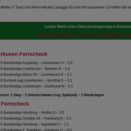
 Müller (7 Tore) und Pierre-Michel Lasogga (6) sind mit zusammen 13 Hütten die tre
Landet Mainz einen Überraschungscoup in Dortmu
Dortmund gegen Mainz, 13.03.2016 – Bundesligatrend P
erkusen Formcheck
16 Bundesliga Augsburg – Leverkusen U – 3:3
16 Bundesliga Leverkusen – Bremen N – 1:4
16 Bundesliga Mainz 05 – Leverkusen N – 3:1
16 EuropaLeag Leverkusen – Sporting S – 3:1
16 Bundesliga Leverkusen – Dortmund N – 0:1
usen: 1 Sieg – 1 Unentschieden (reg. Spielzeit) – 3 Niederlagen
 Formcheck
16 Bundesliga Hamburg – Hertha S – 2:0
16 Bundesliga Schalke 04 – Hamburg N – 3:2
16 Bundesliga Hamburg – Ingolstadt U – 1:1
16 Bundesliga E. Frankfurt – Hamburg U – 0:0