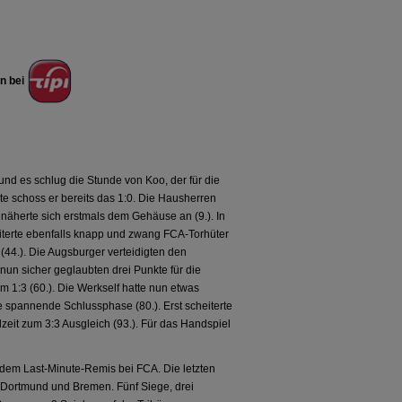
n bei
nd es schlug die Stunde von Koo, der für die
ute schoss er bereits das 1:0. Die Hausherren
näherte sich erstmals dem Gehäuse an (9.). In
heiterte ebenfalls knapp und zwang FCA-Torhüter
 (44.). Die Augsburger verteidigten den
nun sicher geglaubten drei Punkte für die
m 1:3 (60.). Die Werkself hatte nun etwas
 spannende Schlussphase (80.). Erst scheiterte
eit zum 3:3 Ausgleich (93.). Für das Handspiel
t dem Last-Minute-Remis bei FCA. Die letzten
n Dortmund und Bremen. Fünf Siege, drei