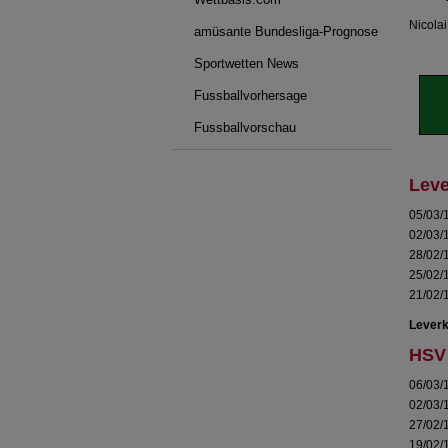
Nicolai
amüsante Bundesliga-Prognose
Sportwetten News
Fussballvorhersage
Fussballvorschau
Lev
05/03/
02/03/
28/02/
25/02/
21/02/
Leverk
HSV
06/03/
02/03/
27/02/
19/02/