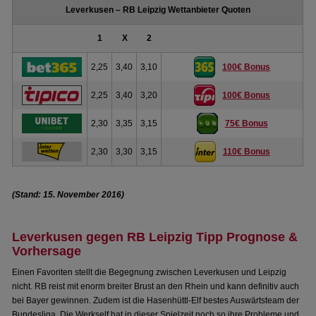
Leverkusen – RB Leipzig Wettanbieter Quoten
1
X
2
2,25
3,40
3,10
100€ Bonus
2,25
3,40
3,20
100€ Bonus
2,30
3,35
3,15
75€ Bonus
2,30
3,30
3,15
110€ Bonus
(Stand: 15. November 2016)
Leverkusen gegen RB Leipzig Tipp Prognose &
Vorhersage
Einen Favoriten stellt die Begegnung zwischen Leverkusen und Leipzig
nicht. RB reist mit enorm breiter Brust an den Rhein und kann definitiv auch
bei Bayer gewinnen. Zudem ist die Hasenhüttl-Elf bestes Auswärtsteam der
Bundesliga. Die Werkself hat in dieser Spielzeit noch so ihre Probleme und