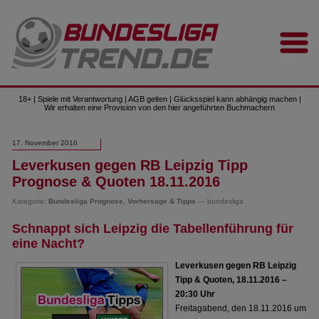
18+ | Spiele mit Verantwortung | AGB gelten | Glücksspiel kann abhängig machen |
Wir erhalten eine Provision von den hier angeführten Buchmachern
17. November 2016
Leverkusen gegen RB Leipzig Tipp
Prognose & Quoten 18.11.2016
Kategorie:
Bundesliga Prognose, Vorhersage & Tipps
— bundesliga
Schnappt sich Leipzig die Tabellenführung für
eine Nacht?
Leverkusen gegen RB Leipzig
Tipp & Quoten, 18.11.2016 –
20:30 Uhr
Freitagabend, den 18.11.2016 um