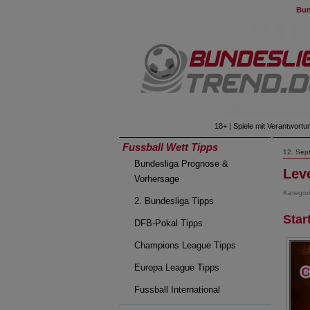
Bun
18+ | Spiele mit Verantwort
Fussball Wett Tipps
12. Sep
Bundesliga Prognose &
Lev
Vorhersage
Kategor
2. Bundesliga Tipps
Star
DFB-Pokal Tipps
Champions League Tipps
Europa League Tipps
Fussball International