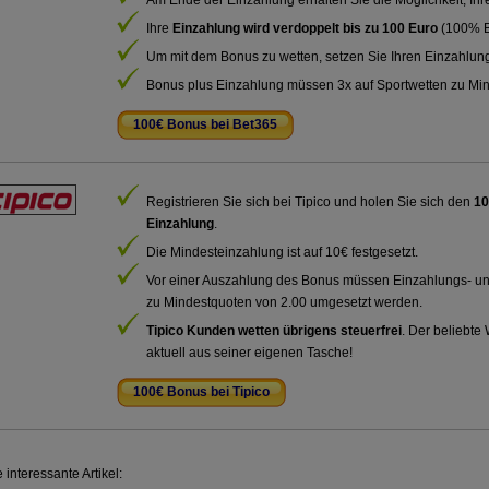
Am Ende der Einzahlung erhalten Sie die Möglichkeit, I
Ihre
Einzahlung wird verdoppelt bis zu 100 Euro
(100% B
Um mit dem Bonus zu wetten, setzen Sie Ihren Einzahlung
Bonus plus Einzahlung müssen 3x auf Sportwetten zu Mi
100€ Bonus bei Bet365
Registrieren Sie sich bei Tipico und holen Sie sich den
10
Einzahlung
.
Die Mindesteinzahlung ist auf 10€ festgesetzt.
Vor einer Auszahlung des Bonus müssen Einzahlungs- un
zu Mindestquoten von 2.00 umgesetzt werden.
Tipico Kunden wetten übrigens steuerfrei
. Der beliebte
aktuell aus seiner eigenen Tasche!
100€ Bonus bei Tipico
 interessante Artikel: