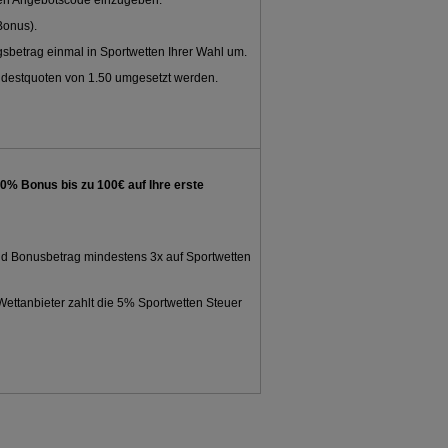
hren Angebotscode einzugeben.
onus).
sbetrag einmal in Sportwetten Ihrer Wahl um.
ndestquoten von 1.50 umgesetzt werden.
0% Bonus bis zu 100€ auf Ihre erste
d Bonusbetrag mindestens 3x auf Sportwetten
 Wettanbieter zahlt die 5% Sportwetten Steuer