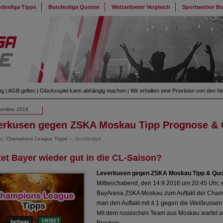
desliga Tipps
Bundesliga Quoten
Wettanbieter Vergleich
Sportwetten B
ung | AGB gelten | Glücksspiel kann abhängig machen | Wir erhalten eine Provision von den 
tember 2016
erkusen gegen ZSKA Moskau Tipp Prognose & 
ie:
Champions League Tipps
— bundesliga
tet Bayer wieder gut in die CL-Saison?
Leverkusen gegen ZSKA Moskau Tipp & Quot
Mittwochabend, den 14.9.2016 um 20:45 Uhr, e
BayArena ZSKA Moskau zum Auftakt der Champ
man den Auftakt mit 4:1 gegen die Weißrussen B
Mit dem russischen Team aus Moskau wartet auf