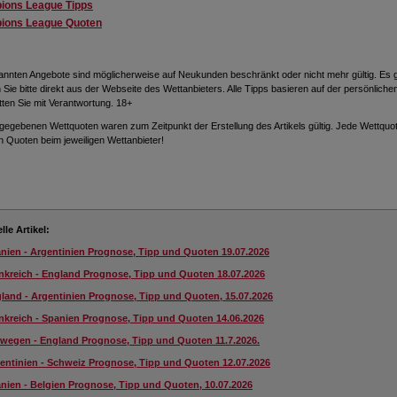
ions League Tipps
ions League Quoten
annten Angebote sind möglicherweise auf Neukunden beschränkt oder nicht mehr gültig. Es 
Sie bitte direkt aus der Webseite des Wettanbieters. Alle Tipps basieren auf der persönliche
tten Sie mit Verantwortung. 18+
angegebenen Wettquoten waren zum Zeitpunkt der Erstellung des Artikels gültig. Jede Wettquot
n Quoten beim jeweiligen Wettanbieter!
lle Artikel:
nien - Argentinien Prognose, Tipp und Quoten 19.07.2026
nkreich - England Prognose, Tipp und Quoten 18.07.2026
land - Argentinien Prognose, Tipp und Quoten, 15.07.2026
nkreich - Spanien Prognose, Tipp und Quoten 14.06.2026
wegen - England Prognose, Tipp und Quoten 11.7.2026.
entinien - Schweiz Prognose, Tipp und Quoten 12.07.2026
nien - Belgien Prognose, Tipp und Quoten, 10.07.2026