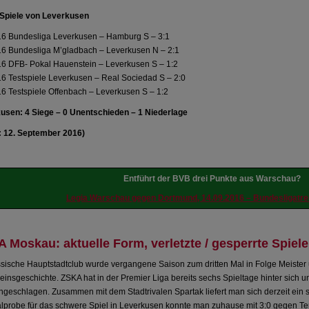
 Spiele von Leverkusen
16 Bundesliga Leverkusen – Hamburg S – 3:1
16 Bundesliga M’gladbach – Leverkusen N – 2:1
16 DFB- Pokal Hauenstein – Leverkusen S – 1:2
16 Testspiele Leverkusen – Real Sociedad S – 2:0
16 Testspiele Offenbach – Leverkusen S – 1:2
usen: 4 Siege – 0 Unentschieden – 1 Niederlage
: 12. September 2016)
Entführt der BVB drei Punkte aus Warschau?
Legia Warschau gegen Dortmund, 14.09.2016 – Bundesligatr
 Moskau: aktuelle Form, verletzte / gesperrte Spiele
sische Hauptstadtclub wurde vergangene Saison zum dritten Mal in Folge Meister un
einsgeschichte. ZSKA hat in der Premier Liga bereits sechs Spieltage hinter sich u
ngeschlagen. Zusammen mit dem Stadtrivalen Spartak liefert man sich derzeit ei
lprobe für das schwere Spiel in Leverkusen konnte man zuhause mit 3:0 gegen Tere