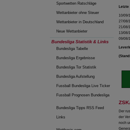
Sportwetten Ratschläge
Letzte
Wettanbieter ohne Steuer
10/09/
27/08/
Wettanbieter in Deutschland
21/08/
Neue Wettanbieter
13/08/
09/08/
Bundesliga Statistik & Links
Leverk
Bundesliga Tabelle
(Stand
Bundesliga Ergebnisse
Bundesliga Tor Statistik
Bundesliga Aufstellung
Fussball Bundesliga Live Ticker
Fussball Prognosen Bundesliga
ZSKA
Bundesliga Tipps RSS Feed
Der rus
Links
der Ver
noch u
Genera
Wettbasis.com