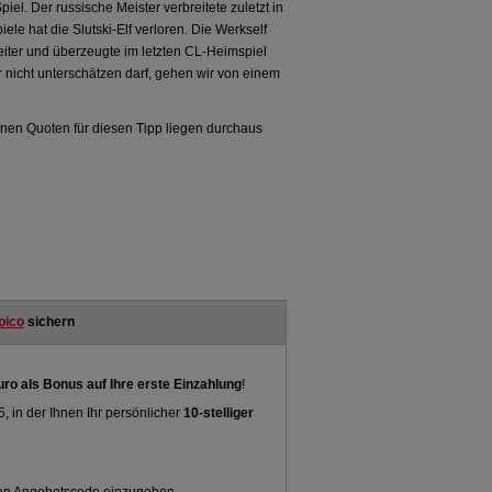
. Der russische Meister verbreitete zuletzt in
le hat die Slutski-Elf verloren. Die Werkself
weiter und überzeugte im letzten CL-Heimspiel
 nicht unterschätzen darf, gehen wir von einem
nen Quoten für diesen Tipp liegen durchaus
pico
sichern
ro als Bonus auf Ihre erste Einzahlung
!
, in der Ihnen Ihr persönlicher
10-stelliger