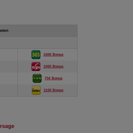
uoten
100€ Bonus
100€ Bonus
75€ Bonus
110€ Bonus
rsage