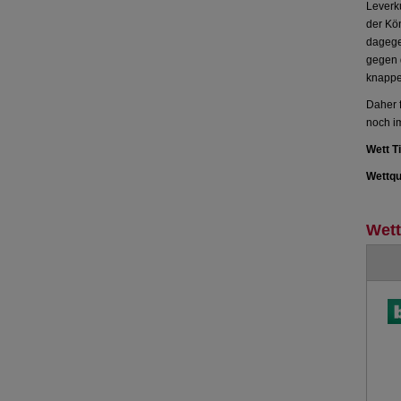
Leverk
der Kön
dagegen
gegen 
knappe
Daher 
noch im
Wett T
Wettqu
Wett