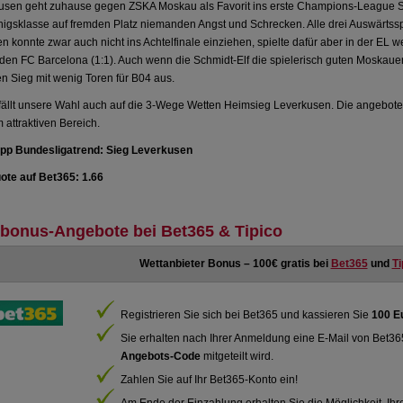
usen geht zuhause gegen ZSKA Moskau als Favorit ins erste Champions-League Spiel
igsklasse auf fremden Platz niemanden Angst und Schrecken. Alle drei Auswärtsspie
 konnte zwar auch nicht ins Achtelfinale einziehen, spielte dafür aber in der EL 
den FC Barcelona (1:1). Auch wenn die Schmidt-Elf die spielerisch guten Moskauer
n Sieg mit wenig Toren für B04 aus.
fällt unsere Wahl auch auf die 3-Wege Wetten Heimsieg Leverkusen. Die angebote
 attraktiven Bereich.
ipp Bundesligatrend: Sieg Leverkusen
ote auf Bet365: 1.66
bonus-Angebote bei Bet365 & Tipico
Wettanbieter Bonus – 100€ gratis bei
Bet365
und
Ti
Registrieren Sie sich bei Bet365 und kassieren Sie
100 Eu
Sie erhalten nach Ihrer Anmeldung eine E-Mail von Bet365
Angebots-Code
mitgeteilt wird.
Zahlen Sie auf Ihr Bet365-Konto ein!