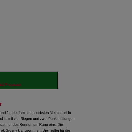
end Prognose
r
d feierte damit den sechsten Meistertitel in
nd ist mit vier Siegen und zwei Punkteteilungen
n spannendes Rennen um Rang eins. Die
k Grosny klar gewinnen. Die Treffer für die