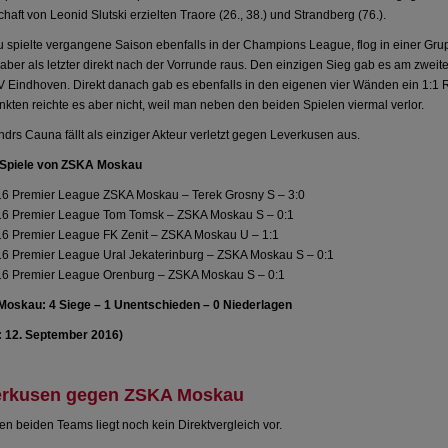
aft von Leonid Slutski erzielten Traore (26., 38.) und Strandberg (76.).
 spielte vergangene Saison ebenfalls in der Champions League, flog in einer Gr
aber als letzter direkt nach der Vorrunde raus. Den einzigen Sieg gab es am zweit
V Eindhoven. Direkt danach gab es ebenfalls in den eigenen vier Wänden ein 1:1
nkten reichte es aber nicht, weil man neben den beiden Spielen viermal verlor.
drs Cauna fällt als einziger Akteur verletzt gegen Leverkusen aus.
 Spiele von ZSKA Moskau
16 Premier League ZSKA Moskau – Terek Grosny S – 3:0
16 Premier League Tom Tomsk – ZSKA Moskau S – 0:1
16 Premier League FK Zenit – ZSKA Moskau U – 1:1
16 Premier League Ural Jekaterinburg – ZSKA Moskau S – 0:1
16 Premier League Orenburg – ZSKA Moskau S – 0:1
oskau: 4 Siege – 1 Unentschieden – 0 Niederlagen
: 12. September 2016)
erkusen gegen ZSKA Moskau
n beiden Teams liegt noch kein Direktvergleich vor.