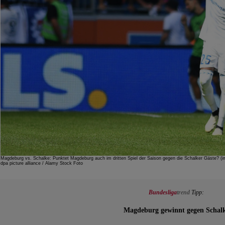
Magdeburg vs. Schalke: Punktet Magdeburg auch im dritten Spiel der Saison gegen die Schalker Gäste? (i
dpa picture alliance / Alamy Stock Foto
Bundesliga
trend
Tipp:
Magdeburg gewinnt gegen Schal