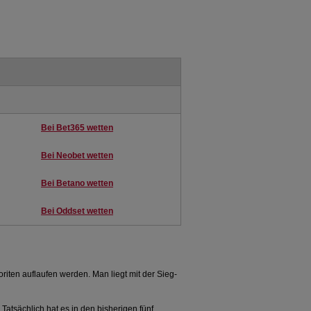
Bei Bet365 wetten
Bei Neobet wetten
Bei Betano wetten
Bei Oddset wetten
iten auflaufen werden. Man liegt mit der Sieg-
atsächlich hat es in den bisherigen fünf