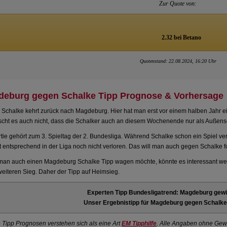
Zur Quote von:
2.32 bei Betano
Quotenstand: 22.08.2024, 16:20 Uhr
eburg gegen Schalke Tipp Prognose & Vorhersage
 Schalke kehrt zurück nach Magdeburg. Hier hat man erst vor einem halben Jahr ei
scht es auch nicht, dass die Schalker auch an diesem Wochenende nur als Außensei
tie gehört zum 3. Spieltag der 2. Bundesliga. Während Schalke schon ein Spiel ve
 entsprechend in der Liga noch nicht verloren. Das will man auch gegen Schalke f
an auch einen Magdeburg Schalke Tipp wagen möchte, könnte es interessant we
weiteren Sieg. Daher der Tipp auf Heimsieg.
Experten Tipp Bundesligatrend: Magdeburg gewi
Unser Ergebnistipp für Magdeburg gegen Schalke
 Tipp Prognosen verstehen sich als eine Art
EM Tipphilfe
. Alle Angaben ohne Gew