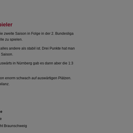
ieler
die zweite Saison in Folge in der 2. Bundesliga
le zu spielen.
lles andere als stabil ist. Drei Punkte hat man
 Saison.
Auswärts in Nürnberg gab es dann aber die 1:3
aison enorm schwach auf auswärtigen Plätzen.
ilanz.
ke
e
cht Braunschweig