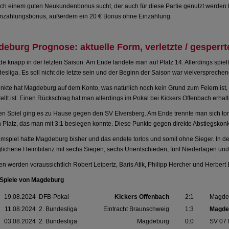
ch einem guten Neukundenbonus sucht, der auch für diese Partie genutzt werden ka
inzahlungsbonus, außerdem ein 20 € Bonus ohne Einzahlung.
eburg Prognose: aktuelle Form, verletzte / gesperrt
e knapp in der letzten Saison. Am Ende landete man auf Platz 14. Allerdings spielt 
esliga. Es soll nicht die letzte sein und der Beginn der Saison war vielversprechen
unkte hat Magdeburg auf dem Konto, was natürlich noch kein Grund zum Feiern ist, 
ellt ist. Einen Rückschlag hat man allerdings im Pokal bei Kickers Offenbach erhalt
ten Spiel ging es zu Hause gegen den SV Elversberg. Am Ende trennte man sich tor
n Platz, das man mit 3:1 besiegen konnte. Diese Punkte gegen direkte Abstiegskonk
imspiel hatte Magdeburg bisher und das endete torlos und somit ohne Sieger. In de
lichene Heimbilanz mit sechs Siegen, sechs Unentschieden, fünf Niederlagen und
en werden voraussichtlich Robert Leipertz, Baris Atik, Philipp Hercher und Herbert
 Spiele von Magdeburg
19.08.2024
DFB-Pokal
Kickers Offenbach
2:1
Magde
11.08.2024
2. Bundesliga
Eintracht Braunschweig
1:3
Magde
03.08.2024
2. Bundesliga
Magdeburg
0:0
SV 07 