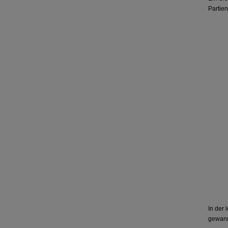
Partie
In der
gewann