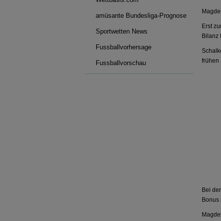
Magdeb
amüsante Bundesliga-Prognose
Erst zu
Sportwetten News
Bilanz
Fussballvorhersage
Schalke
frühen 
Fussballvorschau
Bei de
Bonus 
Magdeb