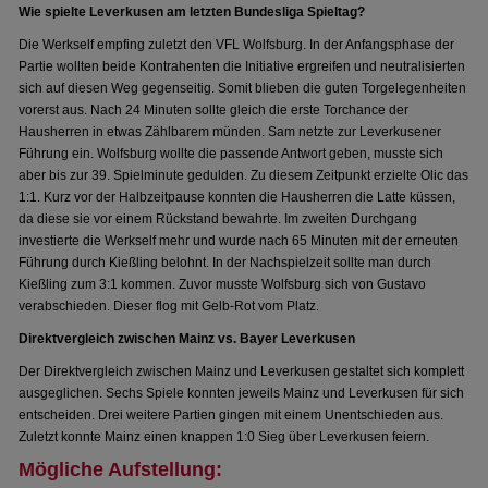
Wie spielte Leverkusen am letzten Bundesliga Spieltag?
Die Werkself empfing zuletzt den VFL Wolfsburg. In der Anfangsphase der
Partie wollten beide Kontrahenten die Initiative ergreifen und neutralisierten
sich auf diesen Weg gegenseitig. Somit blieben die guten Torgelegenheiten
vorerst aus. Nach 24 Minuten sollte gleich die erste Torchance der
Hausherren in etwas Zählbarem münden. Sam netzte zur Leverkusener
Führung ein. Wolfsburg wollte die passende Antwort geben, musste sich
aber bis zur 39. Spielminute gedulden. Zu diesem Zeitpunkt erzielte Olic das
1:1. Kurz vor der Halbzeitpause konnten die Hausherren die Latte küssen,
da diese sie vor einem Rückstand bewahrte. Im zweiten Durchgang
investierte die Werkself mehr und wurde nach 65 Minuten mit der erneuten
Führung durch Kießling belohnt. In der Nachspielzeit sollte man durch
Kießling zum 3:1 kommen. Zuvor musste Wolfsburg sich von Gustavo
verabschieden. Dieser flog mit Gelb-Rot vom Platz.
Direktvergleich zwischen Mainz vs. Bayer Leverkusen
Der Direktvergleich zwischen Mainz und Leverkusen gestaltet sich komplett
ausgeglichen. Sechs Spiele konnten jeweils Mainz und Leverkusen für sich
entscheiden. Drei weitere Partien gingen mit einem Unentschieden aus.
Zuletzt konnte Mainz einen knappen 1:0 Sieg über Leverkusen feiern.
Mögliche Aufstellung: