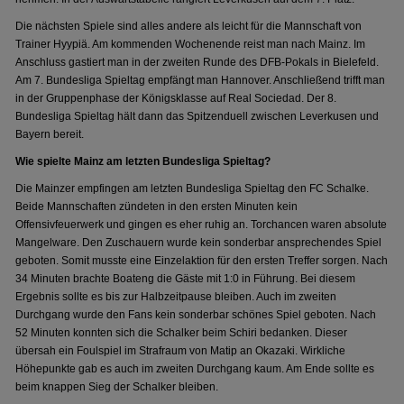
Die nächsten Spiele sind alles andere als leicht für die Mannschaft von
Trainer Hyypiä. Am kommenden Wochenende reist man nach Mainz. Im
Anschluss gastiert man in der zweiten Runde des DFB-Pokals in Bielefeld.
Am 7. Bundesliga Spieltag empfängt man Hannover. Anschließend trifft man
in der Gruppenphase der Königsklasse auf Real Sociedad. Der 8.
Bundesliga Spieltag hält dann das Spitzenduell zwischen Leverkusen und
Bayern bereit.
Wie spielte Mainz am letzten Bundesliga Spieltag?
Die Mainzer empfingen am letzten Bundesliga Spieltag den FC Schalke.
Beide Mannschaften zündeten in den ersten Minuten kein
Offensivfeuerwerk und gingen es eher ruhig an. Torchancen waren absolute
Mangelware. Den Zuschauern wurde kein sonderbar ansprechendes Spiel
geboten. Somit musste eine Einzelaktion für den ersten Treffer sorgen. Nach
34 Minuten brachte Boateng die Gäste mit 1:0 in Führung. Bei diesem
Ergebnis sollte es bis zur Halbzeitpause bleiben. Auch im zweiten
Durchgang wurde den Fans kein sonderbar schönes Spiel geboten. Nach
52 Minuten konnten sich die Schalker beim Schiri bedanken. Dieser
übersah ein Foulspiel im Strafraum von Matip an Okazaki. Wirkliche
Höhepunkte gab es auch im zweiten Durchgang kaum. Am Ende sollte es
beim knappen Sieg der Schalker bleiben.