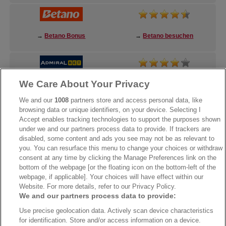
→
Betano Bonus
→
Betano besuchen
We Care About Your Privacy
→
AdmiralBet Bonus
→
AdmiralBet besuchen
We and our
1008
partners store and access personal data, like
browsing data or unique identifiers, on your device. Selecting I
Accept enables tracking technologies to support the purposes shown
under we and our partners process data to provide. If trackers are
→
Bwin Bonus
→
Bwin besuchen
disabled, some content and ads you see may not be as relevant to
you. You can resurface this menu to change your choices or withdraw
consent at any time by clicking the Manage Preferences link on the
bottom of the webpage [or the floating icon on the bottom-left of the
webpage, if applicable]. Your choices will have effect within our
Website. For more details, refer to our Privacy Policy.
We and our partners process data to provide:
Use precise geolocation data. Actively scan device characteristics
for identification. Store and/or access information on a device.