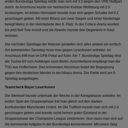
ersten Bundesliga Spieltag setzte man sich mit 3:2 gegen den VFB Stuttgart
durch. Im Anschluss wurde vor heimischer Kulisse Wolfsburg mit 2:0
bezwungen. Im letzten Heimspiel musste man sich gegen Schalke mit 0:1
geschlagen geben. Mit einer Bilanz von zwei Siegen und einer Niederlage
belegt Mainz in der Heimtabelle den 8. Platz. In der Coface-Arena wurden
bis jetzt fünf Tore erzielt und die Abwehr musste drei Gegentore in Kauf
nehmen.
Die nächsten Spieltage der Mainzer gestalten sich alles andere als einfach.
Am kommenden Samstag muss man gegen Leverkusen antreten. Im
Anschluss trifft man im DFB-Pokal auf Köln. Am 7. Bundesliga Spieltag reist
die Tuchel-Elf zum Aufsteiger nach Berlin. Anschließend empfängt man die
TSG aus Hoffenheim. Den krönenden Abschluss bietet die Begegnung
gegen den deutschen Meister in der Allianz Arena. Die Partie wird am 9.
Spieltag ausgetragen.
Teamcheck Bayer Leverkusen
Die Werkself musste unterhalb der Woche in der Königsklasse antreten. Im
ersten Spiel der Gruppenphase traf man gleich auf den starken
Kontrahenten Manchester United. Im Old Trafford musste man sich mit 2:4
geschlagen geben und konnte somit keinen guten Einstand in der
Gruppenphase der Champions League zelebrieren. Nun muss man sich auf
die kommende Aufgabe in der Bundesliga konzentrieren. Mit einem Sieg