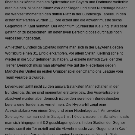
über Mainz könnte man am Spitzenduo um Bayern und Dortmund weiterhin
dran bleiben. Mit einer Bilanz von vier Siegen und einer Niederlage belegt
die Werkself momentan den dritten Platz in der Bundesliga Tabelle. In den
ersten fünf Partien wurden 11 Tore erzielt und die Abwehr musste sechs
Gegentore in Kauf nehmen. Der Angriff um Stürmerstar Kießling ist als sehr
gefährlich zu bezeichnen. Im defensiven Bereich gibt es durchaus noch
verbesserungsbedarf.
Am letzten Bundesliga Spieltag konnte man sich in der BayArena gegen
Wolfsburg einen 3:1 Erfolg erkämpfen. Vor allem Stefan Kießling scheint
wieder in die Spur gefunden zu haben. Er erzielte nämlich zwei der drei
Treffer. Dennoch muss man abwarten wie gut die Niederlage gegen
Manchester United im ersten Gruppenspiel der Champions League vom
Team verarbeitet wurde.
Leverkusen zählt nicht zu den auswärtsstärksten Mannschaften in der
Bundesliga. Sicher sind momentan erst zwei bzw. drei Auswärtsspiele
absolviert wurden aber dennoch ist bei den jeweiligen Bundesligisten
bereits eine Tendenz zu vernehmen. Die Hyypiä-Elf zeigt eine
Auswärtsbilanz von einem Sieg und einer Niederlage auf. Am zweiten
Spieltag konnte man sich in Stuttgart mit 1:0 durchsetzen. In Schalke musste
man sich hingegen mit 0:2 geschlagen geben. In den Stadien der Gegner
wurde somit ein Tor erzielt und die Abwehr musste zwei Gegentore in Kauf
nehmen. In der Auswärtstabelle rangiert Leverkusen auf dem 7. Platz.