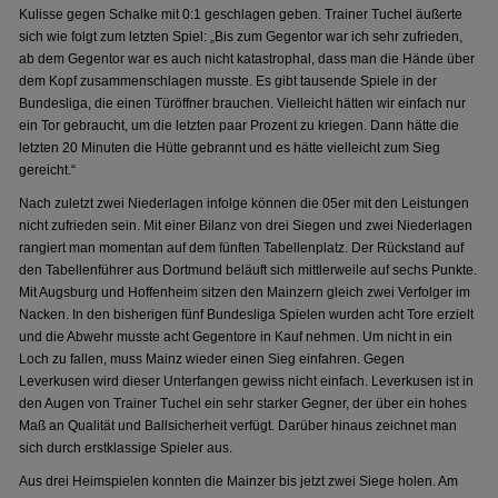
Kulisse gegen Schalke mit 0:1 geschlagen geben. Trainer Tuchel äußerte
sich wie folgt zum letzten Spiel: „Bis zum Gegentor war ich sehr zufrieden,
ab dem Gegentor war es auch nicht katastrophal, dass man die Hände über
dem Kopf zusammenschlagen musste. Es gibt tausende Spiele in der
Bundesliga, die einen Türöffner brauchen. Vielleicht hätten wir einfach nur
ein Tor gebraucht, um die letzten paar Prozent zu kriegen. Dann hätte die
letzten 20 Minuten die Hütte gebrannt und es hätte vielleicht zum Sieg
gereicht.“
Nach zuletzt zwei Niederlagen infolge können die 05er mit den Leistungen
nicht zufrieden sein. Mit einer Bilanz von drei Siegen und zwei Niederlagen
rangiert man momentan auf dem fünften Tabellenplatz. Der Rückstand auf
den Tabellenführer aus Dortmund beläuft sich mittlerweile auf sechs Punkte.
Mit Augsburg und Hoffenheim sitzen den Mainzern gleich zwei Verfolger im
Nacken. In den bisherigen fünf Bundesliga Spielen wurden acht Tore erzielt
und die Abwehr musste acht Gegentore in Kauf nehmen. Um nicht in ein
Loch zu fallen, muss Mainz wieder einen Sieg einfahren. Gegen
Leverkusen wird dieser Unterfangen gewiss nicht einfach. Leverkusen ist in
den Augen von Trainer Tuchel ein sehr starker Gegner, der über ein hohes
Maß an Qualität und Ballsicherheit verfügt. Darüber hinaus zeichnet man
sich durch erstklassige Spieler aus.
Aus drei Heimspielen konnten die Mainzer bis jetzt zwei Siege holen. Am