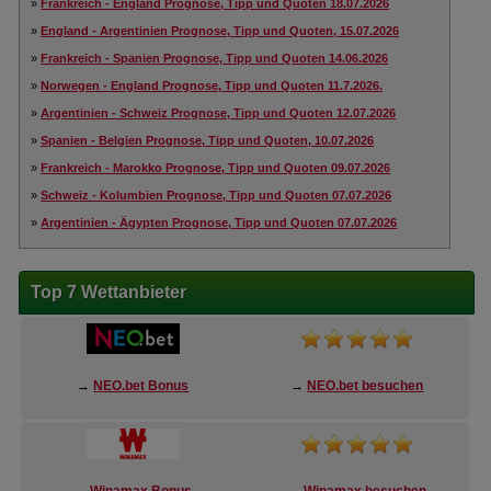
»
Frankreich - England Prognose, Tipp und Quoten 18.07.2026
»
England - Argentinien Prognose, Tipp und Quoten, 15.07.2026
»
Frankreich - Spanien Prognose, Tipp und Quoten 14.06.2026
»
Norwegen - England Prognose, Tipp und Quoten 11.7.2026.
»
Argentinien - Schweiz Prognose, Tipp und Quoten 12.07.2026
»
Spanien - Belgien Prognose, Tipp und Quoten, 10.07.2026
»
Frankreich - Marokko Prognose, Tipp und Quoten 09.07.2026
»
Schweiz - Kolumbien Prognose, Tipp und Quoten 07.07.2026
»
Argentinien - Ägypten Prognose, Tipp und Quoten 07.07.2026
Top 7 Wettanbieter
→
NEO.bet Bonus
→
NEO.bet besuchen