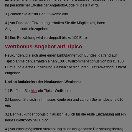
Ihr persönlicher 10-stelliger Angebots-Code mitgeteilt wird.
3.) Zahlen Sie auf Ihr Bet365-Konto ein!
4.) Am Ende der Einzahlung erhalten Sie die Möglichkeit, Ihren
Angebotscode einzugeben.
5.) Ihre Einzahlung wird verdoppelt bis zu 100 Euro.
Wettbonus-Angebot auf Tipico
Neukunden, die sich über einen Link/Banner von Bundesligatrend auf
Tipico anmelden, erhalten einen 100% Willkommensbonus von bis zu 100
Euro auf die erste Einzahlung. Lassen Sie sich Ihren Gratis-Wettbonus nicht
entgehen.
Und so funktioniert der Neukunden-Wettbonus:
1.) Eröffnen Sie
hier
ein Tipico-Wettkonto.
2.) Loggen Sie sich in Ihr neues Konto ein und zahlen Sie mindestens €10
ein.
3.) Der Neukundenbonus gilt ausschließlich für die erste Einzahlung auf ein
neues Wettkonto bei Tipico.
4.) Vor einer möglichen Auszahlung muss der gesamte Einzahlungsbetrag