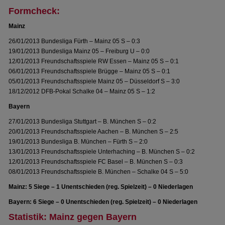
Formcheck:
Mainz
26/01/2013 Bundesliga Fürth – Mainz 05 S – 0:3
19/01/2013 Bundesliga Mainz 05 – Freiburg U – 0:0
12/01/2013 Freundschaftsspiele RW Essen – Mainz 05 S – 0:1
06/01/2013 Freundschaftsspiele Brügge – Mainz 05 S – 0:1
05/01/2013 Freundschaftsspiele Mainz 05 – Düsseldorf S – 3:0
18/12/2012 DFB-Pokal Schalke 04 – Mainz 05 S – 1:2
Bayern
27/01/2013 Bundesliga Stuttgart – B. München S – 0:2
20/01/2013 Freundschaftsspiele Aachen – B. München S – 2:5
19/01/2013 Bundesliga B. München – Fürth S – 2:0
13/01/2013 Freundschaftsspiele Unterhaching – B. München S – 0:2
12/01/2013 Freundschaftsspiele FC Basel – B. München S – 0:3
08/01/2013 Freundschaftsspiele B. München – Schalke 04 S – 5:0
Mainz: 5 Siege – 1 Unentschieden (reg. Spielzeit) – 0 Niederlagen
Bayern: 6 Siege – 0 Unentschieden (reg. Spielzeit) – 0 Niederlagen
Statistik: Mainz gegen Bayern