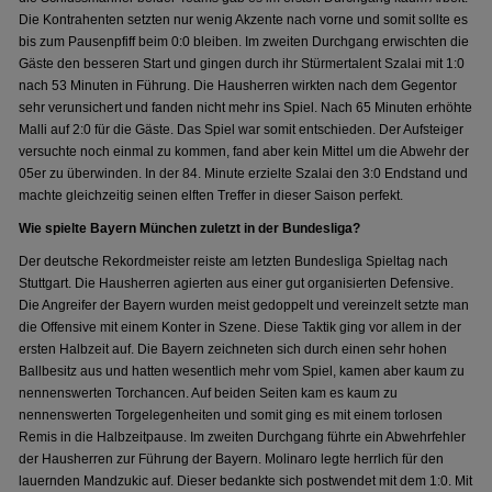
Die Kontrahenten setzten nur wenig Akzente nach vorne und somit sollte es
bis zum Pausenpfiff beim 0:0 bleiben. Im zweiten Durchgang erwischten die
Gäste den besseren Start und gingen durch ihr Stürmertalent Szalai mit 1:0
nach 53 Minuten in Führung. Die Hausherren wirkten nach dem Gegentor
sehr verunsichert und fanden nicht mehr ins Spiel. Nach 65 Minuten erhöhte
Malli auf 2:0 für die Gäste. Das Spiel war somit entschieden. Der Aufsteiger
versuchte noch einmal zu kommen, fand aber kein Mittel um die Abwehr der
05er zu überwinden. In der 84. Minute erzielte Szalai den 3:0 Endstand und
machte gleichzeitig seinen elften Treffer in dieser Saison perfekt.
Wie spielte Bayern München zuletzt in der Bundesliga?
Der deutsche Rekordmeister reiste am letzten Bundesliga Spieltag nach
Stuttgart. Die Hausherren agierten aus einer gut organisierten Defensive.
Die Angreifer der Bayern wurden meist gedoppelt und vereinzelt setzte man
die Offensive mit einem Konter in Szene. Diese Taktik ging vor allem in der
ersten Halbzeit auf. Die Bayern zeichneten sich durch einen sehr hohen
Ballbesitz aus und hatten wesentlich mehr vom Spiel, kamen aber kaum zu
nennenswerten Torchancen. Auf beiden Seiten kam es kaum zu
nennenswerten Torgelegenheiten und somit ging es mit einem torlosen
Remis in die Halbzeitpause. Im zweiten Durchgang führte ein Abwehrfehler
der Hausherren zur Führung der Bayern. Molinaro legte herrlich für den
lauernden Mandzukic auf. Dieser bedankte sich postwendet mit dem 1:0. Mit