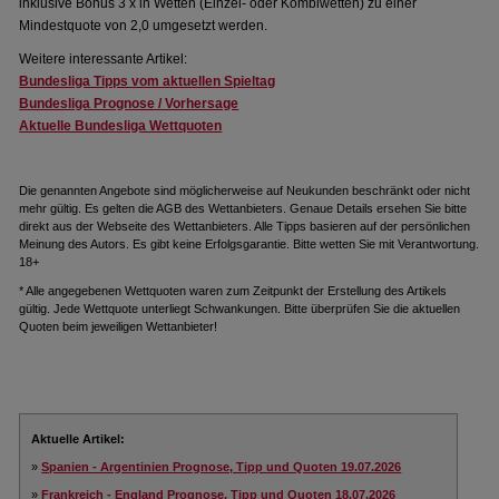
inklusive Bonus 3 x in Wetten (Einzel- oder Kombiwetten) zu einer
Mindestquote von 2,0 umgesetzt werden.
Weitere interessante Artikel:
Bundesliga Tipps vom aktuellen Spieltag
Bundesliga Prognose / Vorhersage
Aktuelle Bundesliga Wettquoten
Die genannten Angebote sind möglicherweise auf Neukunden beschränkt oder nicht
mehr gültig. Es gelten die AGB des Wettanbieters. Genaue Details ersehen Sie bitte
direkt aus der Webseite des Wettanbieters. Alle Tipps basieren auf der persönlichen
Meinung des Autors. Es gibt keine Erfolgsgarantie. Bitte wetten Sie mit Verantwortung.
18+
* Alle angegebenen Wettquoten waren zum Zeitpunkt der Erstellung des Artikels
gültig. Jede Wettquote unterliegt Schwankungen. Bitte überprüfen Sie die aktuellen
Quoten beim jeweiligen Wettanbieter!
Aktuelle Artikel:
»
Spanien - Argentinien Prognose, Tipp und Quoten 19.07.2026
»
Frankreich - England Prognose, Tipp und Quoten 18.07.2026