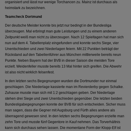
organisiert und lässt nur wenige Torchancen zu. Mainz ist durchaus als
heimstark zu bezeichnen.
Teamcheck Dortmund
Der deutsche Meister konnte bis jetzt nur bedingt in der Bundesliga
überzeugen. Mal erbringt man gute Leistungen und zu einem anderen
Zeitpunkt weiß man nicht zu überzeugen. Nach 12 Spieltagen hat man sich
nun auf dem 4. Tabellenplatz eingefunden und konnte sechs Siege, vier
Unentschieden und zwei Niederlagen feiern. Mit 22 Punkten beträgt der
Rückstand auf den Tabellenführer aus München mittlerweile bereits neun
Punkte. Neben Bayern hat der BVB in dieser Saison die meisten Tore
erzielt. Weidenfeller musste bereits 13 Mal hinter sich greifen. Die Abwehr
ist also nicht wirklich felsenfest.
In den letzten sechs Begegnungen wurden die Dortmunder nur einmal
geschlagen. Die Niederlage kassierte man im Revierderby gegen Schalke.
Zuhause musste man sich mit 1:2 geschlagen geben. Der Niederlage
stehen drei Siege und zwei Unentschieden gegenüber. Die letzten beiden
Bundesligabegegnungen konnte der BVB für sich entscheiden. Sicher muss
man sagen, dass die Gegner mit Augsburg und Fürth alles andere als
überragend gewesen sind. In den letzten sechs Begegnungen erzielte man
zehn Tore und musste fünf Gegentore in Kauf nehmen. Das Torverhältnis
kann sich durchaus sehen lassen. Die momentane Form der Klopp-Elf ist