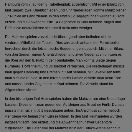
Hamburg vom 7. auf den 8. Tabellenplatz abgerutscht. Mit einer Bilanz von
fünf Siegen, zwei Unentschieden und fünf Niederlagen konnte Mainz bisher
17 Punkte an Land ziehen. In den ersten 12 Begegnungen wurden 15 Tore
erzielt und die Abwehr musste 14 Gegentore in Kauf nehmen. Angriff und
Defensive neutralisieren sich somit mehr oder weniger.
Die Mainzer spielen zurzeit nicht überragend aber befinden sich im
vorderen Mittelfeld der Tabelle. Dies wird auch anhand der Formtabelle,
berechnet durch die letzten sechs Begegnungen, deutlich. Mit einer Bilanz
von drei Siegen, einem Unentschieden und zwei Niederlagen bringen es
die 05er auf den 8. Platz in der Formtabelle. Man konnte Siege gegen
Nürnberg, Hoffenheim und Düsseldorf verbuchen. Die Niederlagen musste
man gegen Hamburg und Bremen in Kauf nehmen. Mit Leverkusen teilte
man sich die Punkte. In den letzten sechs Partien erzielte man neun Tore
und musste sechs Gegentore in Kauf nehmen. Die Abwehr stand im
Allgemeinen sicher.
In den bisherigen fünf Heimspielen haben die Mainzer nur eine Niederlage
kassiert. Diese erlitt man gegen den Aufsteiger aus Greuther Fürth. Damals
musste man sich mit 0:1 geschlagen geben. Im Anschluss sollten jedoch
vier Siege vor heimischer Kulisse folgen. In den fünf Heimspielen wurden
insgesamt acht Tore erzielt und die Abwehr hat nur zwei Gegentore
zugelassen. Die Defensive der Mainzer ist in der Coface-Arena sehr gut