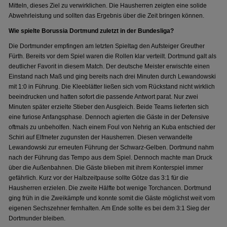
Mitteln, dieses Ziel zu verwirklichen. Die Hausherren zeigten eine solide
Abwehrleistung und sollten das Ergebnis über die Zeit bringen können.
Wie spielte Borussia Dortmund zuletzt in der Bundesliga?
Die Dortmunder empfingen am letzten Spieltag den Aufsteiger Greuther
Fürth. Bereits vor dem Spiel waren die Rollen klar verteilt. Dortmund galt als
deutlicher Favorit in diesem Match. Der deutsche Meister erwischte einen
Einstand nach Maß und ging bereits nach drei Minuten durch Lewandowski
mit 1:0 in Führung. Die Kleeblätter ließen sich vom Rückstand nicht wirklich
beeindrucken und hatten sofort die passende Antwort parat. Nur zwei
Minuten später erzielte Stieber den Ausgleich. Beide Teams lieferten sich
eine furiose Anfangsphase. Dennoch agierten die Gäste in der Defensive
oftmals zu unbeholfen. Nach einem Foul von Nehrig an Kuba entschied der
Schiri auf Elfmeter zugunsten der Hausherren. Diesen verwandelte
Lewandowski zur erneuten Führung der Schwarz-Gelben. Dortmund nahm
nach der Führung das Tempo aus dem Spiel. Dennoch machte man Druck
über die Außenbahnen. Die Gäste blieben mit ihrem Konterspiel immer
gefährlich. Kurz vor der Halbzeitpause sollte Götze das 3:1 für die
Hausherren erzielen. Die zweite Hälfte bot wenige Torchancen. Dortmund
ging früh in die Zweikämpfe und konnte somit die Gäste möglichst weit vom
eigenen Sechszehner fernhalten. Am Ende sollte es bei dem 3:1 Sieg der
Dortmunder bleiben.