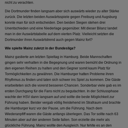
nicht zu verachten.
Die Dortmunder finden langsam aber sich auswärts wieder zu alter Stärke
zurück. Die letzten beiden Auswärtsspiele gegen Freiburg und Augsburg
konnte man für sich entscheiden. Den beiden Siegen stehen drei
Unentschieden und eine Niederlage gegenüber. Mit dieser Bilanz landet
man in der Auswärtstabelle auf dem vierten Platz. Vielleicht setzten die
Dortmunder ihren Auswärtstrend auch gegen Mainz fort?
Wie spielte Mainz zuletzt in der Bundesliga?
Mainz gastierte am letzten Spieltag in Hamburg. Beide Mannschaften
gingen sehr verhalten in die Begegnung und waren bemüht die Ordnung in
den eigenen Reihen zu halten und den Gegner somit kaum Platz für
Tormöglichkeiten zu gewähren. Die Hamburger hatten Probleme ihren
Rhythmus zu finden und taten sich schwer ins Spiel zu kommen. Die Gäste
erarbeiteten sich die vorerst besseren Chancen. Sonderbar viele gab es im
ersten Durchgang für die Fans nicht zu begutachten. In der Schlussphase
wachte der HSV dann langsam auf und sollte die beste Möglichkeit zur
Führung haben. Beister vergab völlig freistehend im Strafraum und brachte
die Hamburger kurz vor der Pause, um die Führung. Nach dem
Wiederanpfiff waren die Gäste anfangs überlegen. Das Tor sollte nach 63
Minuten aber auf der anderen Seite fallen. Son erzielte die mehr als
glückliche Führung. Mainz wollte den Ausgleich. Nur fehlte es an den