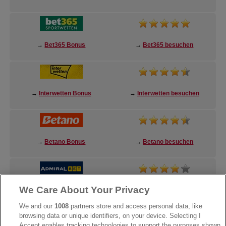
→
Bet365 Bonus
→
Bet365 besuchen
→
Interwetten Bonus
→
Interwetten besuchen
→
Betano Bonus
→
Betano besuchen
We Care About Your Privacy
→
AdmiralBet Bonus
→
AdmiralBet besuchen
We and our
1008
partners store and access personal data, like
browsing data or unique identifiers, on your device. Selecting I
Accept enables tracking technologies to support the purposes shown