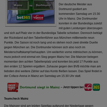
Der deutsche Meister aus
Dortmund gastiert am
kommenden Samstag um 15:30
Uhr in Mainz. Die Dortmunder
konnten in der Bundesliga zuletzt
mit guten Leistungen überzeugen
und sich auf Platz vier in der Bundesliga Tabelle schieben. Dennoch beträgt
der Rückstand auf den Tabellenführer aus München mittlerweile neun
Punkte. Die Saison ist noch lang und es stehen noch zwei direkte Duelle
gegen München an. Die Dortmunder können sich also noch im
Meisterschaftskampf behaupten. Um weiterhin vorne mitmischen zu können,
muss jedoch erst einmal ein Sieg gegen Mainz her. Die Mainzer belegen
momentan den achten Tabellenplatz und konnten bis jetzt 17 Punkte aus
den ersten 12 Spielen ergattern. Zuhause gegen den BVB möchte man am
liebsten drei weitere Zähler auf das Konto fließen lassen. Das Spiel findet in
der Coface-Arena in Mainz am Samstag um 15:30 Uhr statt.
Dortmund siegt in Mainz
– Jetzt tippen bei
Teamcheck Mainz
Die Mainzer sind am letzten Spieltag aufgrund der Niederlage gegen