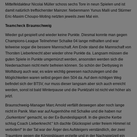
Mittelfeldakteur Nicolai Müller schoss sechs Tore in neun Spielen und ist
damit natürlich treffsicherster Mainzer. Nebenmann Yunus Malli und Stürmer
Eric-Maxim Choupo-Moting netzten jeweils zwei Mal ein.
Teamcheck Braunschweig
Wieder gut gespielt und wieder keine Punkte. Diesmal konnte man gegen
Champions-League Teilnehmer Schalke 04 lange mithalten und war
teilweise sogar die bessere Mannschaft. Am Ende stand die Mannschaft von
Thorsten Lieberknecht aber wieder ohne Punkte da. Langsam müssen die
guten Spiele in Punkte umgemünzt werden, ansonsten werden sich die
Niedersachsen nicht mehr befreien können. So schön der Derbysieg in
Wolfsburg auch war, es wäre wichtig gewesen nachzulegen und die
Möglichkeiten waren selbst gegen den S04 da. Auf dem richtigen Weg
befindet sich der BTSV, nur muss dieser langsam aber sich auch erreicht
werden, sonst ist bald Winterpause und die Punktzahl ist nicht viel höher als
jetzt.
Braunschweig-Manager Marc Arnold verfällt deswegen aber noch lange
nicht in Panik. Man war auf Augenhöhe mit Schalke und die haben nur
„Gurkentore“ gemacht, so der Ex-Bundesligaprofi. In die gleiche Kerbe
schlug Coach Lieberknecht:“ Ich dachte Glücksspiel unter freiem Himmel ist
verboten!“ In der Tat war der Ärger des Aufsteigers verständlich, der zwei
Traumtore gegen die Königsblauen erzielte und in der Nachspielzeit ein