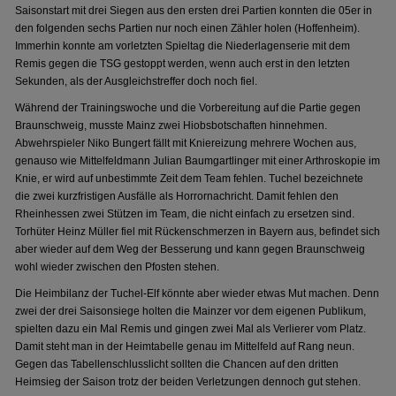
Saisonstart mit drei Siegen aus den ersten drei Partien konnten die 05er in
den folgenden sechs Partien nur noch einen Zähler holen (Hoffenheim).
Immerhin konnte am vorletzten Spieltag die Niederlagenserie mit dem
Remis gegen die TSG gestoppt werden, wenn auch erst in den letzten
Sekunden, als der Ausgleichstreffer doch noch fiel.
Während der Trainingswoche und die Vorbereitung auf die Partie gegen
Braunschweig, musste Mainz zwei Hiobsbotschaften hinnehmen.
Abwehrspieler Niko Bungert fällt mit Kniereizung mehrere Wochen aus,
genauso wie Mittelfeldmann Julian Baumgartlinger mit einer Arthroskopie im
Knie, er wird auf unbestimmte Zeit dem Team fehlen. Tuchel bezeichnete
die zwei kurzfristigen Ausfälle als Horrornachricht. Damit fehlen den
Rheinhessen zwei Stützen im Team, die nicht einfach zu ersetzen sind.
Torhüter Heinz Müller fiel mit Rückenschmerzen in Bayern aus, befindet sich
aber wieder auf dem Weg der Besserung und kann gegen Braunschweig
wohl wieder zwischen den Pfosten stehen.
Die Heimbilanz der Tuchel-Elf könnte aber wieder etwas Mut machen. Denn
zwei der drei Saisonsiege holten die Mainzer vor dem eigenen Publikum,
spielten dazu ein Mal Remis und gingen zwei Mal als Verlierer vom Platz.
Damit steht man in der Heimtabelle genau im Mittelfeld auf Rang neun.
Gegen das Tabellenschlusslicht sollten die Chancen auf den dritten
Heimsieg der Saison trotz der beiden Verletzungen dennoch gut stehen.