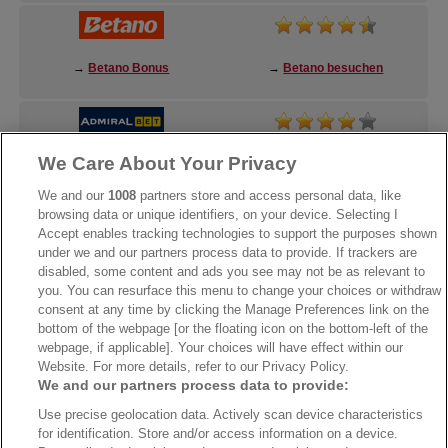
→
Betano Bonus
→
Betano besuchen
We Care About Your Privacy
→
AdmiralBet Bonus
→
AdmiralBet besuchen
We and our
1008
partners store and access personal data, like
browsing data or unique identifiers, on your device. Selecting I
Accept enables tracking technologies to support the purposes shown
under we and our partners process data to provide. If trackers are
→
Bwin Bonus
→
Bwin besuchen
disabled, some content and ads you see may not be as relevant to
you. You can resurface this menu to change your choices or withdraw
consent at any time by clicking the Manage Preferences link on the
bottom of the webpage [or the floating icon on the bottom-left of the
webpage, if applicable]. Your choices will have effect within our
Website. For more details, refer to our Privacy Policy.
We and our partners process data to provide:
Use precise geolocation data. Actively scan device characteristics
for identification. Store and/or access information on a device.