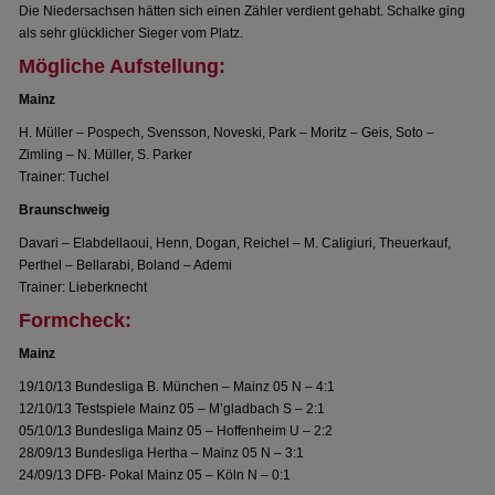
Die Niedersachsen hätten sich einen Zähler verdient gehabt. Schalke ging
als sehr glücklicher Sieger vom Platz.
Mögliche Aufstellung:
Mainz
H. Müller – Pospech, Svensson, Noveski, Park – Moritz – Geis, Soto –
Zimling – N. Müller, S. Parker
Trainer: Tuchel
Braunschweig
Davari – Elabdellaoui, Henn, Dogan, Reichel – M. Caligiuri, Theuerkauf,
Perthel – Bellarabi, Boland – Ademi
Trainer: Lieberknecht
Formcheck:
Mainz
19/10/13 Bundesliga B. München – Mainz 05 N – 4:1
12/10/13 Testspiele Mainz 05 – M’gladbach S – 2:1
05/10/13 Bundesliga Mainz 05 – Hoffenheim U – 2:2
28/09/13 Bundesliga Hertha – Mainz 05 N – 3:1
24/09/13 DFB- Pokal Mainz 05 – Köln N – 0:1