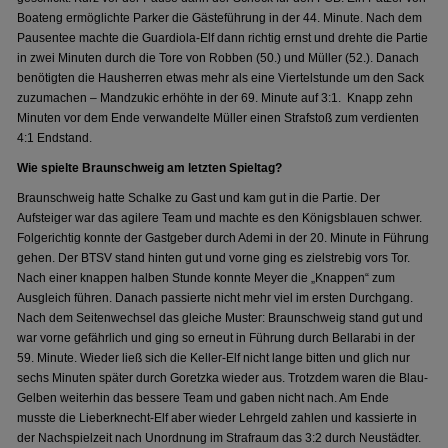
Boateng ermöglichte Parker die Gästeführung in der 44. Minute. Nach dem
Pausentee machte die Guardiola-Elf dann richtig ernst und drehte die Partie
in zwei Minuten durch die Tore von Robben (50.) und Müller (52.). Danach
benötigten die Hausherren etwas mehr als eine Viertelstunde um den Sack
zuzumachen – Mandzukic erhöhte in der 69. Minute auf 3:1. Knapp zehn
Minuten vor dem Ende verwandelte Müller einen Strafstoß zum verdienten
4:1 Endstand.
Wie spielte Braunschweig am letzten Spieltag?
Braunschweig hatte Schalke zu Gast und kam gut in die Partie. Der
Aufsteiger war das agilere Team und machte es den Königsblauen schwer.
Folgerichtig konnte der Gastgeber durch Ademi in der 20. Minute in Führung
gehen. Der BTSV stand hinten gut und vorne ging es zielstrebig vors Tor.
Nach einer knappen halben Stunde konnte Meyer die „Knappen“ zum
Ausgleich führen. Danach passierte nicht mehr viel im ersten Durchgang.
Nach dem Seitenwechsel das gleiche Muster: Braunschweig stand gut und
war vorne gefährlich und ging so erneut in Führung durch Bellarabi in der
59. Minute. Wieder ließ sich die Keller-Elf nicht lange bitten und glich nur
sechs Minuten später durch Goretzka wieder aus. Trotzdem waren die Blau-
Gelben weiterhin das bessere Team und gaben nicht nach. Am Ende
musste die Lieberknecht-Elf aber wieder Lehrgeld zahlen und kassierte in
der Nachspielzeit nach Unordnung im Strafraum das 3:2 durch Neustädter.