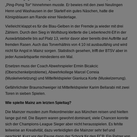
„Ping-Pong Tor“ hinnehmen musste. Er bewies mit den zwei Neulingen
Henn und Washausen in der Startelf ein gutes Näschen, hatte die
Königsblauen am Rande einer Niederlage.
Vielleicht klappt es für die Blau-Gelben in der Fremde ja wieder mit drei
Zählern. Durch den Sieg in Wolfsburg kletterte die Lieberknecht-Elf in der
Auswärtstabelle bis auf Platz 13, verlor davor aber bereits drei Auftritte auf
fremden Rasen. Auch das Torverhältnis von 4:10 ist ausbaufähig und wird
nicht für Angst in Mainz sorgen. Statistisch gesehen, trifft der BTSV aber in
jeder Auswärtspartie mindestens ein Mal.
Ersetzen muss der Coach Abwehrspieler Ermin Bicakcic
(Oberschenkelprobleme), Abwehrkollege Marcel Correia
(Muskelverletzung) und Mittelfeldspieler Gianluca Korte (Muskelzerrung).
Gefährlichster Braunschweiger ist Mittelfeldspieler Karim Bellarabi mit zwei
Toren in sieben Spielen.
Wie spielte Mainz am letzten Spieltag?
Die Mainzer mussten zum Rekordmeister aus München reisen und hielten
lange gut mit. Die Bayern waren gewohnt dominant, viele Chancen konnte
sich der Champions-League Sieger aber nicht herausspielen. Es fehlte
teilweise an Kreativität, dazu verteidigten die Mainzer sehr tief und
geschickt. Kurz vor der Pause dann der Schock für den FCB: Ein Patzer von