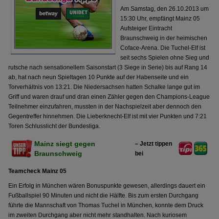
Am Samstag, den 26.10.2013 um
15:30 Uhr, empfängt Mainz 05
Aufsteiger Eintracht
Braunschweig in der heimischen
Coface-Arena. Die Tuchel-Elf ist
seit sechs Spielen ohne Sieg und
rutsche nach sensationellem Saisonstart (3 Siege in Serie) bis auf Rang 14
ab, hat nach neun Spieltagen 10 Punkte auf der Habenseite und ein
Torverhältnis von 13:21. Die Niedersachsen hatten Schalke lange gut im
Griff und waren drauf und dran einen Zähler gegen den Champions-League
Teilnehmer einzufahren, mussten in der Nachspielzeit aber dennoch den
Gegentreffer hinnehmen. Die Lieberknecht-Elf ist mit vier Punkten und 7:21
Toren Schlusslicht der Bundesliga.
Mainz siegt gegen
– Jetzt tippen
Braunschweig
bei
Teamcheck Mainz 05
Ein Erfolg in München wären Bonuspunkte gewesen, allerdings dauert ein
Fußballspiel 90 Minuten und nicht die Hälfte. Bis zum ersten Durchgang
führte die Mannschaft von Thomas Tuchel in München, konnte dem Druck
im zweiten Durchgang aber nicht mehr standhalten. Nach kuriosem