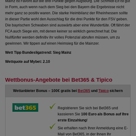
Mainz ist Favorit auf die drei Punkte gegen Augsburg. Die Schmidt-Elf ist gut
in Form, auch wenn nach dem Sieg bei den Bayern die Ergebnisse nicht
mehr ganz so positiv waren. Die starke Heimbilanz der Rheinhessen sollte
in dieser Partie wohl den Ausschlag für die drei Punkte für den FSV geben.
Die bayrischen Schwaben sind auswärts aber eine Wundertüte. Oft fährt der
FCA auch Siege ein, mit denen keiner so wirklich gerechnet hat. Die
Nullfünfer werden definitiv ihr volles Potenzial abrufen müssen, um zu
gewinnen. Wir tippen auf einen Heimsieg für die Mainzer.
Wett Tipp Bundesligatrend: Sieg Mainz
Wettquote auf Mybet: 2.10
Wettbonus-Angebote bei Bet365 & Tipico
Wettanbieter Bonus – 100€ gratis bei
Bet365
und
Tipico
sichern
Registrieren Sie sich bei Bet365 und
kassieren Sie
100 Euro als Bonus auf Ihre
erste Einzahlung
!
Sie erhalten nach Ihrer Anmeldung eine E-
Mail von Bet365, in der Ihnen Ihr