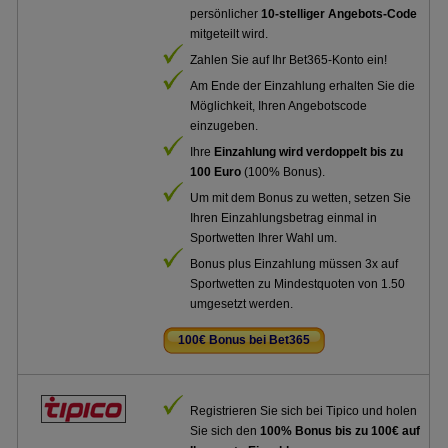
persönlicher
10-stelliger Angebots-Code
mitgeteilt wird.
Zahlen Sie auf Ihr Bet365-Konto ein!
Am Ende der Einzahlung erhalten Sie die
Möglichkeit, Ihren Angebotscode
einzugeben.
Ihre
Einzahlung wird verdoppelt bis zu
100 Euro
(100% Bonus).
Um mit dem Bonus zu wetten, setzen Sie
Ihren Einzahlungsbetrag einmal in
Sportwetten Ihrer Wahl um.
Bonus plus Einzahlung müssen 3x auf
Sportwetten zu Mindestquoten von 1.50
umgesetzt werden.
100€ Bonus bei Bet365
.
Registrieren Sie sich bei Tipico und holen
Sie sich den
100% Bonus bis zu 100€ auf