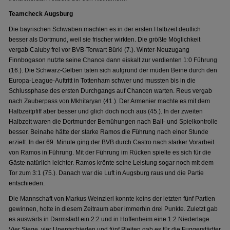
Teamcheck Augsburg
Die bayrischen Schwaben machten es in der ersten Halbzeit deutlich
besser als Dortmund, weil sie frischer wirkten. Die größte Möglichkeit
vergab Caiuby frei vor BVB-Torwart Bürki (7.). Winter-Neuzugang
Finnbogason nutzte seine Chance dann eiskalt zur verdienten 1:0 Führung
(16.). Die Schwarz-Gelben taten sich aufgrund der müden Beine durch den
Europa-League-Auftritt in Tottenham schwer und mussten bis in die
Schlussphase des ersten Durchgangs auf Chancen warten. Reus vergab
nach Zauberpass von Mkhitaryan (41.). Der Armenier machte es mit dem
Halbzeitpfiff aber besser und glich doch noch aus (45.). In der zweiten
Halbzeit waren die Dortmunder Bemühungen nach Ball- und Spielkontrolle
besser. Beinahe hätte der starke Ramos die Führung nach einer Stunde
erzielt. In der 69. Minute ging der BVB durch Castro nach starker Vorarbeit
von Ramos in Führung. Mit der Führung im Rücken spielte es sich für die
Gäste natürlich leichter. Ramos krönte seine Leistung sogar noch mit dem
Tor zum 3:1 (75.). Danach war die Luft in Augsburg raus und die Partie
entschieden.
Die Mannschaft von Markus Weinzierl konnte keins der letzten fünf Partien
gewinnen, holte in diesem Zeitraum aber immerhin drei Punkte. Zuletzt gab
es auswärts in Darmstadt ein 2:2 und in Hoffenheim eine 1:2 Niederlage.
Vier Siege, vier Unentschieden und fünf Pleiten gab es für die Fuggerstädter