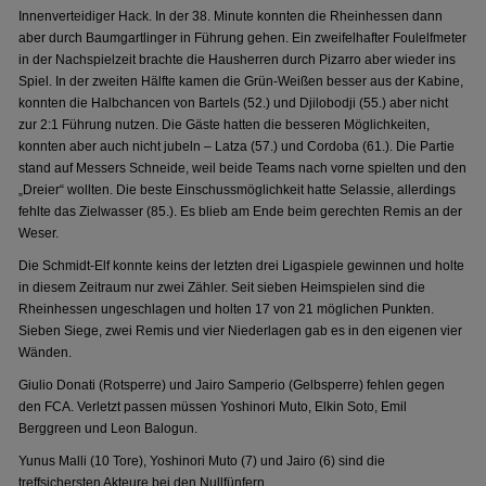
Innenverteidiger Hack. In der 38. Minute konnten die Rheinhessen dann
aber durch Baumgartlinger in Führung gehen. Ein zweifelhafter Foulelfmeter
in der Nachspielzeit brachte die Hausherren durch Pizarro aber wieder ins
Spiel. In der zweiten Hälfte kamen die Grün-Weißen besser aus der Kabine,
konnten die Halbchancen von Bartels (52.) und Djilobodji (55.) aber nicht
zur 2:1 Führung nutzen. Die Gäste hatten die besseren Möglichkeiten,
konnten aber auch nicht jubeln – Latza (57.) und Cordoba (61.). Die Partie
stand auf Messers Schneide, weil beide Teams nach vorne spielten und den
„Dreier“ wollten. Die beste Einschussmöglichkeit hatte Selassie, allerdings
fehlte das Zielwasser (85.). Es blieb am Ende beim gerechten Remis an der
Weser.
Die Schmidt-Elf konnte keins der letzten drei Ligaspiele gewinnen und holte
in diesem Zeitraum nur zwei Zähler. Seit sieben Heimspielen sind die
Rheinhessen ungeschlagen und holten 17 von 21 möglichen Punkten.
Sieben Siege, zwei Remis und vier Niederlagen gab es in den eigenen vier
Wänden.
Giulio Donati (Rotsperre) und Jairo Samperio (Gelbsperre) fehlen gegen
den FCA. Verletzt passen müssen Yoshinori Muto, Elkin Soto, Emil
Berggreen und Leon Balogun.
Yunus Malli (10 Tore), Yoshinori Muto (7) und Jairo (6) sind die
treffsichersten Akteure bei den Nullfünfern.