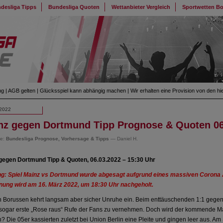
desliga Tipps
Bundesliga Quoten
Wettanbieter Vergleich
Sportwetten B
ung | AGB gelten | Glücksspiel kann abhängig machen | Wir erhalten eine Provision von den 
 2022
nz gegen Dortmund Tipp Prognose & Quoten 06
ie:
Bundesliga Prognose, Vorhersage & Tipps
— Daniel H.
gegen Dortmund Tipp & Quoten, 06.03.2022 – 15:30 Uhr
g: Spiel Mainz vs Dortmund wurde abgesagt aufgrund eines massiven Corona A
ung wird am 16. März 2022, um 18:30 Uhr nachgeholt.
n Borussen kehrt langsam aber sicher Unruhe ein. Beim enttäuschenden 1:1 ge
sogar erste „Rose raus“ Rufe der Fans zu vernehmen. Doch wird der kommende Ma
? Die 05er kassierten zuletzt bei Union Berlin eine Pleite und gingen leer aus. Am S