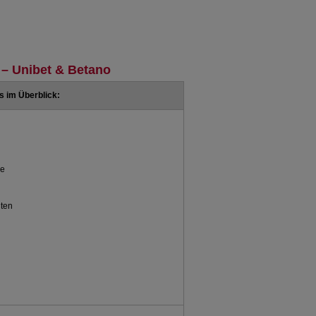
 – Unibet & Betano
s im Überblick:
he
iten