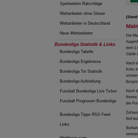
Sportwetten Ratschläge
Wettanbieter ohne Steuer
(Stand
Wettanbieter in Deutschland
Main
Neue Wettanbieter
Die Mai
Augenh
Bundesliga Statistik & Links
dem 1:
Bundesliga Tabelle
Gäste 
Bundesliga Ergebnisse
Nach d
Kohr, 
Bundesliga Tor Statistik
schwer
Bundesliga Aufstellung
Burgzor
Fussball Bundesliga Live Ticker
Nach d
Remis 
Fussball Prognosen Bundesliga
die Pun
Zuhause
Bundesliga Tipps RSS Feed
fünf w
Links
Burkard
verlet
Wettbasis.com