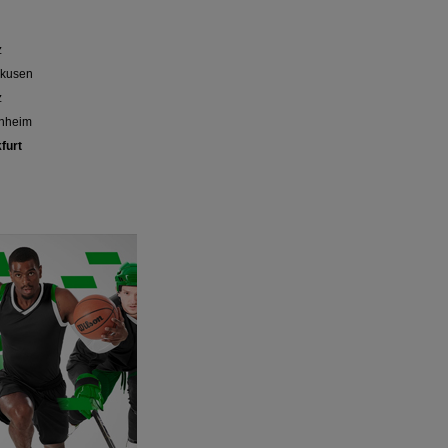
z
rkusen
z
enheim
furt