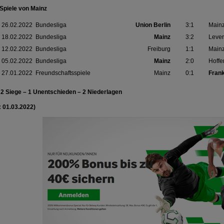
 Spiele von Mainz
26.02.2022
Bundesliga
Union Berlin
3:1
Main
18.02.2022
Bundesliga
Mainz
3:2
Leve
12.02.2022
Bundesliga
Freiburg
1:1
Main
05.02.2022
Bundesliga
Mainz
2:0
Hoff
27.01.2022
Freundschaftsspiele
Mainz
0:1
Frank
 2 Siege – 1 Unentschieden – 2 Niederlagen
: 01.03.2022)