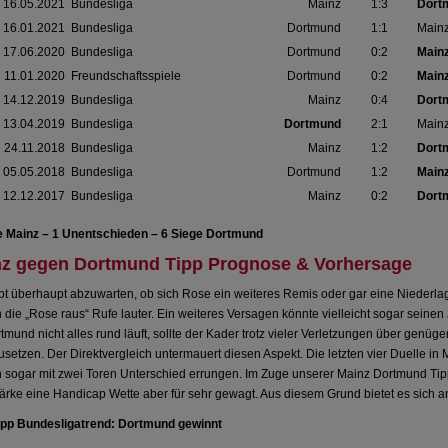
16.05.2021
Bundesliga
Mainz
1:3
Dort
16.01.2021
Bundesliga
Dortmund
1:1
Main
17.06.2020
Bundesliga
Dortmund
0:2
Main
11.01.2020
Freundschaftsspiele
Dortmund
0:2
Main
14.12.2019
Bundesliga
Mainz
0:4
Dort
13.04.2019
Bundesliga
Dortmund
2:1
Main
24.11.2018
Bundesliga
Mainz
1:2
Dort
05.05.2018
Bundesliga
Dortmund
1:2
Main
12.12.2017
Bundesliga
Mainz
0:2
Dort
e Mainz – 1 Unentschieden – 6 Siege Dortmund
z gegen Dortmund Tipp Prognose & Vorhersage
bt überhaupt abzuwarten, ob sich Rose ein weiteres Remis oder gar eine Niederlage
 die „Rose raus“ Rufe lauter. Ein weiteres Versagen könnte vielleicht sogar sein
tmund nicht alles rund läuft, sollte der Kader trotz vieler Verletzungen über gen
setzen. Der Direktvergleich untermauert diesen Aspekt. Die letzten vier Duelle in
 sogar mit zwei Toren Unterschied errungen. Im Zuge unserer Mainz Dortmund Tip
ärke eine Handicap Wette aber für sehr gewagt. Aus diesem Grund bietet es sich a
ipp Bundesligatrend: Dortmund gewinnt