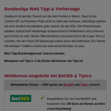
Bundesliga Wett Tipp & Vorhersage
Gladbach ist leichter Favorit auf die drei Punkte in Mainz. Zwar ist die
„Fohlen-Elf“ auf fremden Platz nicht so stark wie zuhause, allerdings spielen
sie eine deutlich konstantere gute Saison als die 05er. Die Rheinhessen
spielten zuletzt trotz Niederlage ansprechend in Hoffenheim und scheinen
gut in Form zu sein. Beide Offensivreihen sind jederzeit in der Lage Tore zu
erzielen, bei der Favre-Elf überzeugt zudem auch die Defensive. Ein Remis
mit wenigen Treffern scheint am wahrscheinlichsten zu sein.
Wett Tipp Bundesligatrend: Unentschieden
Wettquote auf Tipico: 3.40 (Keine Wettsteuer bei Tipico!)
Wettbonus-Angebote bei Bet365 & Tipico
Wettanbieter Bonus – 100€ gratis bei
Bet365
und
Tipico
sichern
Registrieren Sie sich bei Bet365 und
kassieren Sie
100 Euro als Bonus auf Ihre
erste Einzahlung
!