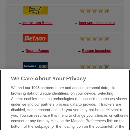
→
Interwetten Bonus
→
Interwetten besuchen
→
Betano Bonus
→
Betano besuchen
We Care About Your Privacy
→
AdmiralBet Bonus
→
AdmiralBet besuchen
We and our
1008
partners store and access personal data, like
browsing data or unique identifiers, on your device. Selecting I
Accept enables tracking technologies to support the purposes shown
under we and our partners process data to provide. If trackers are
→
Bwin Bonus
→
Bwin besuchen
disabled, some content and ads you see may not be as relevant to
you. You can resurface this menu to change your choices or withdraw
consent at any time by clicking the Manage Preferences link on the
bottom of the webpage [or the floating icon on the bottom-left of the