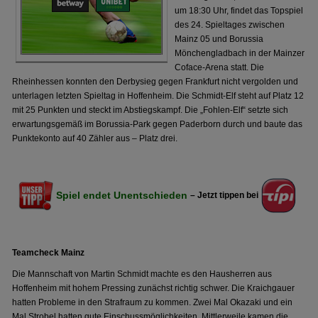
um 18:30 Uhr, findet das Topspiel
des 24. Spieltages zwischen
Mainz 05 und Borussia
Mönchengladbach in der Mainzer
Coface-Arena statt. Die
Rheinhessen konnten den Derbysieg gegen Frankfurt nicht vergolden und
unterlagen letzten Spieltag in Hoffenheim. Die Schmidt-Elf steht auf Platz 12
mit 25 Punkten und steckt im Abstiegskampf. Die „Fohlen-Elf“ setzte sich
erwartungsgemäß im Borussia-Park gegen Paderborn durch und baute das
Punktekonto auf 40 Zähler aus – Platz drei.
Spiel endet Unentschieden
– Jetzt tippen bei
Teamcheck Mainz
Die Mannschaft von Martin Schmidt machte es den Hausherren aus
Hoffenheim mit hohem Pressing zunächst richtig schwer. Die Kraichgauer
hatten Probleme in den Strafraum zu kommen. Zwei Mal Okazaki und ein
Mal Strobel hatten gute Einschussmöglichkeiten. Mittlerweile kamen die