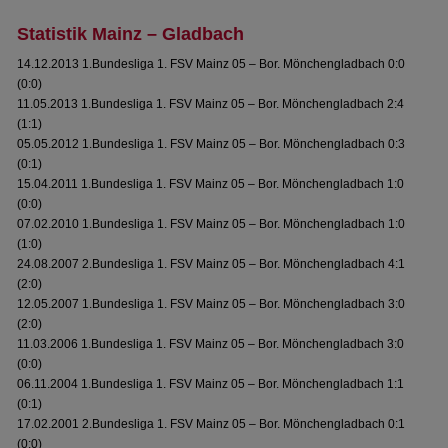
Statistik Mainz – Gladbach
14.12.2013 1.Bundesliga 1. FSV Mainz 05 – Bor. Mönchengladbach 0:0
(0:0)
11.05.2013 1.Bundesliga 1. FSV Mainz 05 – Bor. Mönchengladbach 2:4
(1:1)
05.05.2012 1.Bundesliga 1. FSV Mainz 05 – Bor. Mönchengladbach 0:3
(0:1)
15.04.2011 1.Bundesliga 1. FSV Mainz 05 – Bor. Mönchengladbach 1:0
(0:0)
07.02.2010 1.Bundesliga 1. FSV Mainz 05 – Bor. Mönchengladbach 1:0
(1:0)
24.08.2007 2.Bundesliga 1. FSV Mainz 05 – Bor. Mönchengladbach 4:1
(2:0)
12.05.2007 1.Bundesliga 1. FSV Mainz 05 – Bor. Mönchengladbach 3:0
(2:0)
11.03.2006 1.Bundesliga 1. FSV Mainz 05 – Bor. Mönchengladbach 3:0
(0:0)
06.11.2004 1.Bundesliga 1. FSV Mainz 05 – Bor. Mönchengladbach 1:1
(0:1)
17.02.2001 2.Bundesliga 1. FSV Mainz 05 – Bor. Mönchengladbach 0:1
(0:0)