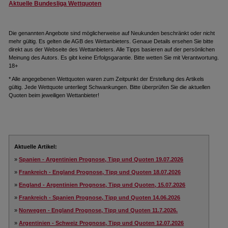
Aktuelle Bundesliga Wettquoten
Die genannten Angebote sind möglicherweise auf Neukunden beschränkt oder nicht
mehr gültig. Es gelten die AGB des Wettanbieters. Genaue Details ersehen Sie bitte
direkt aus der Webseite des Wettanbieters. Alle Tipps basieren auf der persönlichen
Meinung des Autors. Es gibt keine Erfolgsgarantie. Bitte wetten Sie mit Verantwortung.
18+
* Alle angegebenen Wettquoten waren zum Zeitpunkt der Erstellung des Artikels
gültig. Jede Wettquote unterliegt Schwankungen. Bitte überprüfen Sie die aktuellen
Quoten beim jeweiligen Wettanbieter!
Aktuelle Artikel:
»
Spanien - Argentinien Prognose, Tipp und Quoten 19.07.2026
»
Frankreich - England Prognose, Tipp und Quoten 18.07.2026
»
England - Argentinien Prognose, Tipp und Quoten, 15.07.2026
»
Frankreich - Spanien Prognose, Tipp und Quoten 14.06.2026
»
Norwegen - England Prognose, Tipp und Quoten 11.7.2026.
»
Argentinien - Schweiz Prognose, Tipp und Quoten 12.07.2026