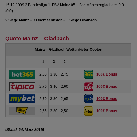
15.12.1999 2.Bundesliga 1. FSV Mainz 05 – Bor. Mönchengladbach 0:0
(0:0)
5 Siege Mainz – 3 Unentschieden – 3 Siege Gladbach
Quote Mainz – Gladbach
Mainz – Gladbach Wettanbieter Quoten
1
X
2
2,60
3,30
2,75
100€ Bonus
2,70
3,40
2,60
100€ Bonus
2,70
3,30
2,65
100€ Bonus
2,65
3,30
2,50
100€ Bonus
(Stand: 04. März 2015)