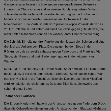
Gastgeber aber besser ins Spiel gegen eine gute Mainzer Defensive,
konnten die Chancen aber erst im zweiten Durchgang nutzen. Volland
schoss die mittlerweile nicht unverdiente Führung für die TSG in der 55.
Minute. Zuvor versemmelte Clemens einen Hochkaräter für die
Rheinhessen. Eine Viertelstunde vor Spielende köpfte Polanski dann das
2:0 für Hoffenheim und entschied damit die Partie gegen gute Mainzer, die
mehr hätten mitnehmen können bei konsequenter Chancenverwertung.
Die Schmidt-Elf holte nur drei Punkte aus den letzten vier Spielen und ging
drei Mal als Verlierer vom Platz. Die einzigen beiden Siege in der
Rückrunde gab es jeweils zuhause gegen Paderborn und Frankfurt. Vier
Siege, vier Remis und drei Niederlagen gab es in den eigenen vier
Wänden.
Moritz, Diaz und Nedelev fallen verletzt aus. Shinji Okazaki ist mit acht Toren
bester Mainzer vor dem gegnerischen Gehäuse. Spielmacher Yunus Malli
trug sich vier Mal in die Torschützenliste ein. Das torgefährliche Mittelfeld
wird komplettiert durch Johannes Geis und Elkin Soto, die jeweils auch
schon dreimal trafen.
Teamcheck Gladbach
Die Elf vom Niederrhein hatte in der Anfangsphase gegen Paderborn Glück,
dass die Ostwestfalen die ersten guten Ansätze vor dem Gladbach-Gehäuse