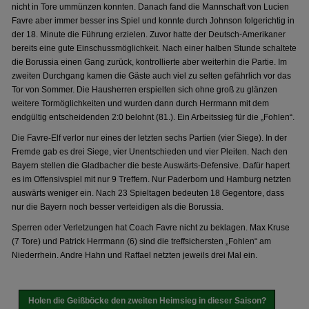
nicht in Tore ummünzen konnten. Danach fand die Mannschaft von Lucien
Favre aber immer besser ins Spiel und konnte durch Johnson folgerichtig in
der 18. Minute die Führung erzielen. Zuvor hatte der Deutsch-Amerikaner
bereits eine gute Einschussmöglichkeit. Nach einer halben Stunde schaltete
die Borussia einen Gang zurück, kontrollierte aber weiterhin die Partie. Im
zweiten Durchgang kamen die Gäste auch viel zu selten gefährlich vor das
Tor von Sommer. Die Hausherren erspielten sich ohne groß zu glänzen
weitere Tormöglichkeiten und wurden dann durch Herrmann mit dem
endgültig entscheidenden 2:0 belohnt (81.). Ein Arbeitssieg für die „Fohlen“.
Die Favre-Elf verlor nur eines der letzten sechs Partien (vier Siege). In der
Fremde gab es drei Siege, vier Unentschieden und vier Pleiten. Nach den
Bayern stellen die Gladbacher die beste Auswärts-Defensive. Dafür hapert
es im Offensivspiel mit nur 9 Treffern. Nur Paderborn und Hamburg netzten
auswärts weniger ein. Nach 23 Spieltagen bedeuten 18 Gegentore, dass
nur die Bayern noch besser verteidigen als die Borussia.
Sperren oder Verletzungen hat Coach Favre nicht zu beklagen. Max Kruse
(7 Tore) und Patrick Herrmann (6) sind die treffsichersten „Fohlen“ am
Niederrhein. Andre Hahn und Raffael netzten jeweils drei Mal ein.
Holen die Geißböcke den zweiten Heimsieg in dieser Saison?